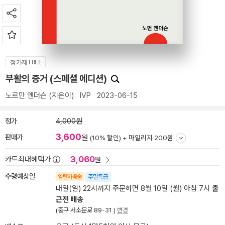
정가제 FREE
부활의 증거 (스페셜 에디션)
노르만 앤더슨
(지은이)
IVP
2023-06-15
정가
4,000원
3,600
판매가
원
(10% 할인) +
마일리지 200원
3,060
카드최대혜택가
원
수령예상일
양탄자배송
주말특급
내일(일) 22시까지 주문하면 8월 10일 (월) 아침 7시
출
근전 배송
(중구 서소문로 89-31 )
변경