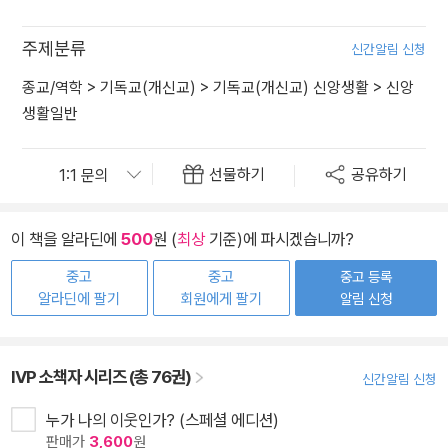
주제분류
신간알림 신청
종교/역학
>
기독교(개신교)
>
기독교(개신교) 신앙생활
>
신앙
생활일반
선물하기
공유하기
이 책을 알라딘에
500
원 (
최상
기준)에 파시겠습니까?
중고
중고
중고 등록
알라딘에 팔기
회원에게 팔기
알림 신청
IVP 소책자 시리즈 (총 76권)
신간알림 신청
누가 나의 이웃인가? (스페셜 에디션)
판매가
3,600
원