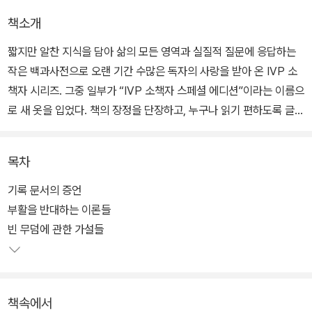
책소개
짧지만 알찬 지식을 담아 삶의 모든 영역과 실질적 질문에 응답하는
작은 백과사전으로 오랜 기간 수많은 독자의 사랑을 받아 온 IVP 소
책자 시리즈. 그중 일부가 “IVP 소책자 스페셜 에디션”이라는 이름으
로 새 옷을 입었다. 책의 장정을 단장하고, 누구나 읽기 편하도록 글자
크기를 키우는 등 본문을 새로 구성해, 소책자의 느낌을 유지하면서
도 더 보기 편한 단행본으로 재탄생했다.
목차
『부활의 증거』에서는 여러 기록 문서의 증언을 검토하고 부활을 반대
기록 문서의 증언
하는 이론이나 빈 무덤에 관한 여러 가설을 합리적으로 반박하면서,
부활을 반대하는 이론들
또한 부활을 믿을 만한 여러 정황을 제시하면서, 부활이 단지 영적 의
빈 무덤에 관한 가설들
미가 풍성한 사건이 아니라 실제로 일어난 사실임을 논리적으로 역설
한다.
책속에서