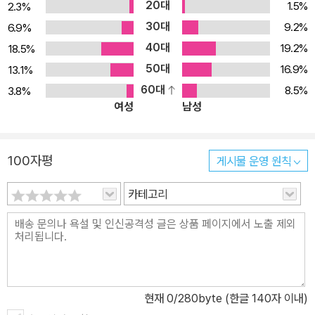
20대
1.5%
2.3%
30대
9.2%
6.9%
40대
19.2%
18.5%
50대
16.9%
13.1%
60대
8.5%
3.8%
여성
남성
100자평
게시물 운영 원칙
카테고리
현재
0
/280byte (한글 140자 이내)