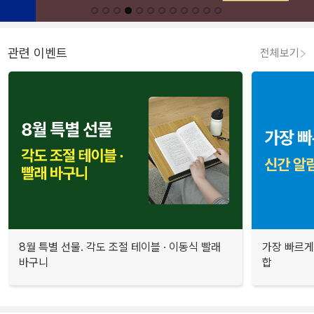
관련 이벤트
전체보기
8월 특별 선물. 각도 조절 테이블 · 이동식 빨래
가장 빠르게
바구니
합