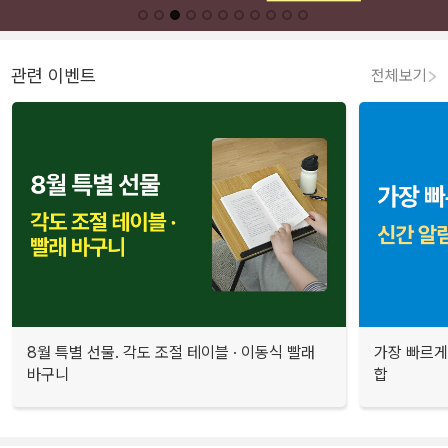
관련 이벤트
전체보기
8월 특별 선물. 각도 조절 테이블 · 이동식 빨래
가장 빠르게
바구니
합