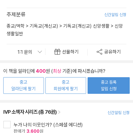
주제분류
신간알림 신청
종교/역학
>
기독교(개신교)
>
기독교(개신교) 신앙생활
>
신앙
생활일반
선물하기
공유하기
이 책을 알라딘에
400
원 (
최상
기준)에 파시겠습니까?
중고
중고
중고 등록
알라딘에 팔기
회원에게 팔기
알림 신청
IVP 소책자 시리즈 (총 76권)
신간알림 신청
누가 나의 이웃인가? (스페셜 에디션)
판매가
3,600
원