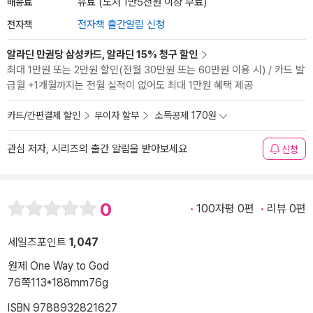
배송료
유료 (도서 1만5천원 이상 무료)
전자책
전자책 출간알림 신청
알라딘 만권당 삼성카드, 알라딘 15% 청구 할인
최대 1만원 또는 2만원 할인(전월 30만원 또는 60만원 이용 시) / 카드 발
급월 +1개월까지는 전월 실적이 없어도 최대 1만원 혜택 제공
카드/간편결제 할인
무이자 할부
소득공제 170원
관심 저자, 시리즈의 출간 알림을 받아보세요
신청
0
100자평 0편
리뷰 0편
세일즈포인트
1,047
원제 One Way to God
76쪽
113*188mm
76g
ISBN 9788932821627