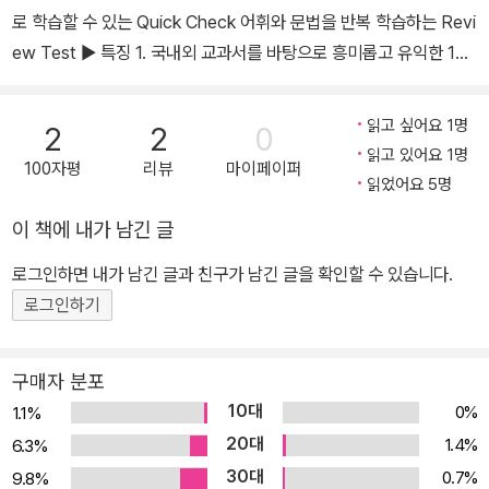
로 학습할 수 있는 Quick Check 어휘와 문법을 반복 학습하는 Revi
ew Test ▶ 특징 1. 국내외 교과서를 바탕으로 흥미롭고 유익한 17
개의 테마에 따른 96개의 소재를 엄선 2. 어려워진 개정 교과서 지문
보다 상향 조정된 난이도 3. 테마 관련 어휘를 마인드 맵의 연상기법
읽고 싶어요 1명
2
2
0
으로 학습 4. 중학 필수 구문과 단어를 탄탄하게 반복 학습 5. 영어를
읽고 있어요 1명
100자평
리뷰
마이페이퍼
자연스럽게 느낄 수 있는 원서형 교재 책의 구성과 특징 Thematic
읽었어요 5명
Words 해당 테마에 대한 어휘를 머릿속에 자연스럽게 각인되도록
이 책에 내가 남긴 글
마인드 맵으로 보여줍니다. Passage 17개 대주제, 32개 소주제의
지문들로 배경지식을 넓혀주는 다양하고 흥미로운 주제를 다루고 있
로그인하면 내가 남긴 글과 친구가 남긴 글을 확인할 수 있습니다.
습니다. Questions 문제도 영어로만 구성하여 원서에 가깝도록 구
로그인하기
현하였습니다. 독해의 전체와 부분을 보는 시각을 길러주는 문제들로
배치했습니다. Quick Check 지문 속 헷갈리는 어휘나 구문을 간단
구매자 분포
한 문제를 통해 확실하게 익히고 넘어가도록 도와줍니다, Word Rev
10대
0%
1.1%
iew 테마별 어휘와 Quick Check로 학습한 어휘를 다시 한 번 꼼꼼
20대
1.4%
6.3%
하게 짚고 넘어가 완전히 습득하도록 했습니다. Sentence Review
30대
0.7%
9.8%
Passage 3,4에서 체크 문제로 확인한 구문들을 확실하게 반복하여