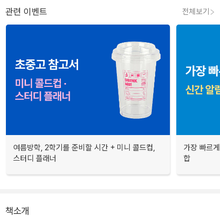
관련 이벤트
전체보기
여름방학, 2학기를 준비할 시간 + 미니 콜드컵,
가장 빠르게
스터디 플래너
합
책소개