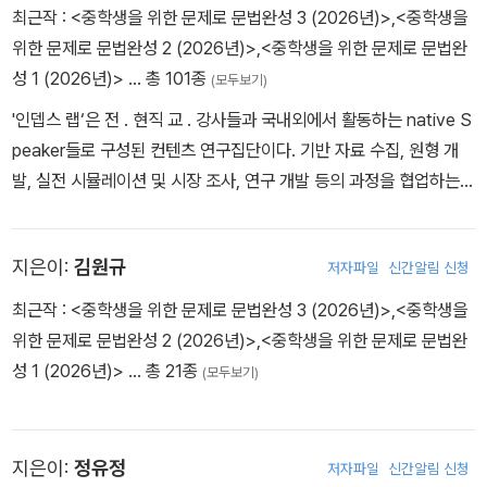
최근작 :
<중학생을 위한 문제로 문법완성 3 (2026년)>
,
<중학생을
위한 문제로 문법완성 2 (2026년)>
,
<중학생을 위한 문제로 문법완
성 1 (2026년)>
… 총 101종
(모두보기)
'인뎁스 랩‘은 전 . 현직 교 . 강사들과 국내외에서 활동하는 native S
peaker들로 구성된 컨텐츠 연구집단이다. 기반 자료 수집, 원형 개
발, 실전 시뮬레이션 및 시장 조사, 연구 개발 등의 과정을 협업하는
공동체이다. 각각의 교육과정 설계에 따른 단원별 학습 논리를 세운
다음 이를 최적의 장치로 구현하고 단순화하여 학교, 학원의 교육 환
지은이:
김원규
저자파일
신간알림 신청
경에 가정 적합한 교재를 개발하는 것이 ’인뎁스 랩‘의 활동 목적이다.
최근작 :
<중학생을 위한 문제로 문법완성 3 (2026년)>
,
<중학생을
위한 문제로 문법완성 2 (2026년)>
,
<중학생을 위한 문제로 문법완
성 1 (2026년)>
… 총 21종
(모두보기)
지은이:
정유정
저자파일
신간알림 신청