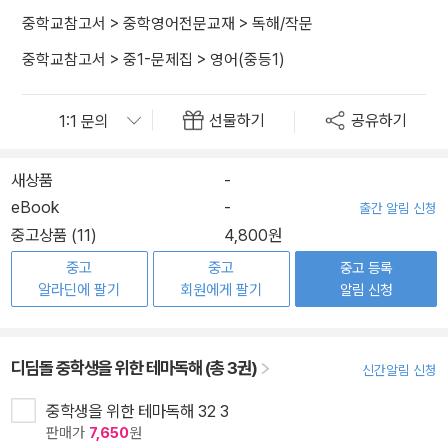
중학교참고서
>
중학영어전문교재
>
독해/작문
중학교참고서
>
중1-문제집
>
영어(중등1)
선물하기
공유하기
새상품
-
eBook
-
출간 알림 신청
중고상품 (11)
4,800원
중고
중고
중고 등록
알라딘에 팔기
회원에게 팔기
알림 신청
디딤돌 중학생을 위한 테마독해 (총 3권)
신간알림 신청
중학생을 위한 테마독해 32 3
판매가
7,650
원