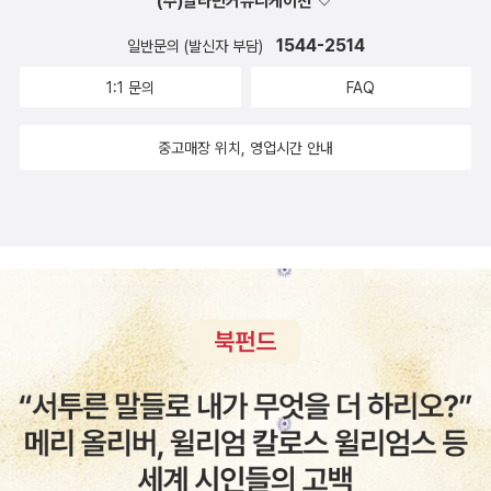
(주)알라딘커뮤니케이션
덜란드인들은 길에서 크리스마스 나무로 모닥불을 피우고 폭죽을 쏘
확인한 구문을 한번 더 만나보게 된답니다.​ 중학교 필수 구문과 단어
아올린다고 해요.그리고... 스페인에서는 사람들이 포도 12알을 먹어
1544-2514
를 만나볼 수 있는 중등영어 독해문제집!!하루에 2개의 지문을 공부
일반문의 (발신자 부담)
서 새해에 행복한 열 두 달을 맞이하고자 하구요.그리스인들은 동전
한다는 계획을 세우고 보름동안 끝내볼 생각이랍니다.​​​​ 지문해석, 정
1:1 문의
FAQ
이 들어 있는 특별한 케이크를 먹는다고 해요.동전을 발견한 사람은
답, 문제해석 그리고 문제의 구문해설과 어휘까지..한번에 만나볼 수
누구든 매우 운 좋은 새해를 맞이한다고 하네요. 정말~우리나라와 달
있답니다.답지에 구문해설 있는게 가장 맘에 들더라구요.^^중학생이
중고매장 위치, 영업시간 안내
리 신기방기한 풍습을 갖고 있는 나라들이 많은데요.저도 아이와 함
된 이다양!!많은 방법의 영어공부가 있지만 영어독해를 통해 어휘도
께 읽으면서, 몰랐던 부분인지라 흥미롭게 읽게되더라구요.^^ ​​​​전체적
늘리고 구문도 익히고 있답니다.앞으로도 쭈~~욱 시리즈 모두 풀어
으로 그리 길지 않은 지문인지라...하루에 하나씩 간단하게 하기에 좋
보겠다는 이다양의 계획이 성공하면 좋겠네요.
은것 같아요.​ ​ 그리고~문제도 영어로만 구성해 원서에 가깝도록 구현
이 된것이 마음에 들어요.문제도 전체적으로 독해의 전체와 부분을
보는 시각을 길러주는 문제들이라...부분적인 문제에서는 약한모습을
보인 여름이에게 딱! 어울리는 중학 영어 독해 문제집이랍니다.^
^ 마지막의 퀵 체크 코너 보이시나요?지문 속 헷갈리는 어휘나 구
문을 간단한 문제를 통해 확실하게 익히고 넘어가도록 도와주네요.^
^ 요렇게 4개의 지문을 읽고, 해당 문제까지 모두 풀고가나면...테
마별 어휘와 Quick check로 학습한 어휘를 다시 한 번 꼼꼼하게 짚