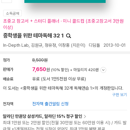
소득공제
초중고 참고서 + 스터디 플래너 · 미니 콜드컵 (초중고참고서 3만원
이상)
중학생을 위한 테마독해 32 1
In-Depth Lab
,
김원규
,
정유정
,
이창홍
(지은이)
디딤돌
2013-10-01
정가
8,500원
7,650
판매가
원
(10% 할인) +
마일리지 420원
배송료
유료 (도서 1만5천원 이상 무료)
이 도서는 <
중학생을 위한 테마독해 32개 독해연습 1
>의 개정판입니다.
구판 보기
전자책
전자책 출간알림 신청
알라딘 만권당 삼성카드, 알라딘 15% 청구 할인
최대 1만원 또는 2만원 할인(전월 30만원 또는 60만원 이용 시) / 카드 발
급월 +1개월까지는 전월 실적이 없어도 최대 1만원 혜택 제공