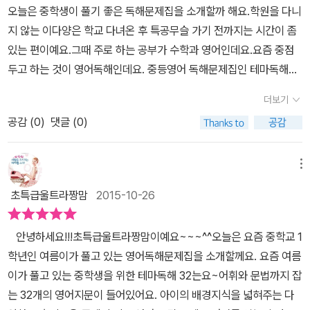
오늘은 중학생이 풀기 좋은 독해문제집을 소개할까 해요.학원을 다니
지 않는 이다양은 학교 다녀온 후 특공무슬 가기 전까지는 시간이 좀
있는 편이예요.그때 주로 하는 공부가 수학과 영어인데요.요즘 중점
두고 하는 것이 영어독해인데요. ​​중등영어 독해문제집인 테마독해32
는 디딤돌에서 만든 문제집이예요.국내외 교과서를 바탕으로 총 17
더보기
개 테마와 96개의 소재를 골라 만든 영어독해 문제집이랍니다.다양
공감 (
0
)
댓글 (0)
한 테마를 가지고 만든 지문이다보니 풀다보면 배경지식도 넓혀준답
니다.또한 주제가 한가지로 치우치지 않아 아이가 지루해하지 않지
요.​​​​ 중등영어 테마독해32는 총 3권이랍니다.단어와 지문수의 차이가
메뉴
있을 뿐이랍니다. 시리즈다보니 구성은 비슷하구요~지문의 난이도
초특급울트라짱맘
2015-10-26
는 교과서보다 살짝 높은 수준??​​ 각 테마가 시작되기 전 마인드맵
으로 어휘를 다룬답니다.중간중간 빈 부분은 미리 찾아서 채우고 시
안녕하세요!!!초특급울트라짱맘이예요~~~^^오늘은 요즘 중학교 1
작하면 영어독해할 때 도움이 되겠더군요. ^^​ ​한챕터에 80~130단어
학년인 여름이가 풀고 있는 영어독해문제집을 소개할께요. ​요즘 여름
의 지문 2개와 150~210단어의 지문 2개 이렇게 4개의 지문을 만나
이가 풀고 있는 중학생을 위한 테마독해 32는요~어휘와 문법까지 잡
게 된답니다.지문이 짧다고 난이도까지 낮은건 아니랍니다.물론 지문
는 32개의 영어지문이 들어있어요.​​ ​​아이의 배경지식을 넓혀주는 다
의 길이가 길다고 난이도가 올라가는건 아니구요~영어단어가 취약