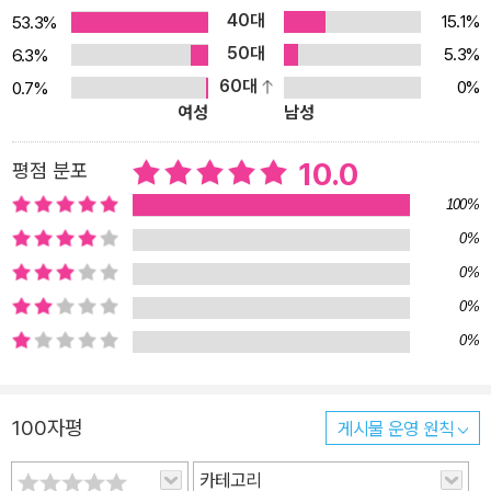
40대
익히도록 구성되었습니다.
15.1%
53.3%
50대
5.3%
6.3%
60대
0%
0.7%
여성
남성
10.0
평점 분포
100%
0%
0%
0%
0%
100자평
게시물 운영 원칙
카테고리