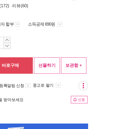
172)
리뷰(60)
자 할부
소득공제 690원
바로구매
선물하기
보관함 +
중고로 팔기
 등록알림 신청
림을 받아보세요
신청