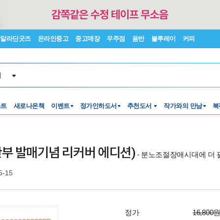
알라딘굿즈
온라인중고
중고매장
우주점
음반
블루레이
커피
서
스트
새로나온책
이벤트
정가인하도서
추천도서
작가와의 만남
북
0만부 발매기념 리커버 에디션)
- 분노조절장애시대에 더 
5-15
정가
16,800