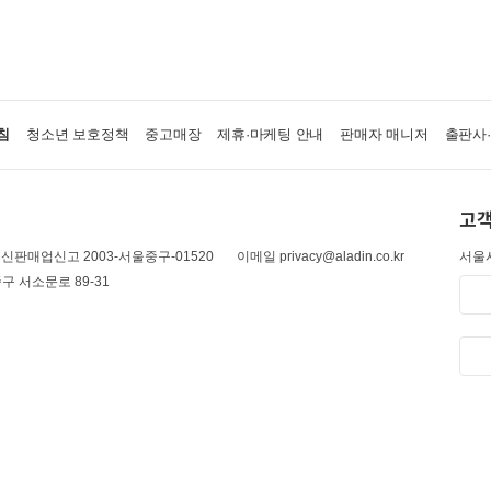
침
청소년 보호정책
중고매장
제휴·마케팅 안내
판매자 매니저
출판사
고객
신판매업신고 2003-서울중구-01520
이메일 privacy@aladin.co.kr
서울시
구 서소문로 89-31