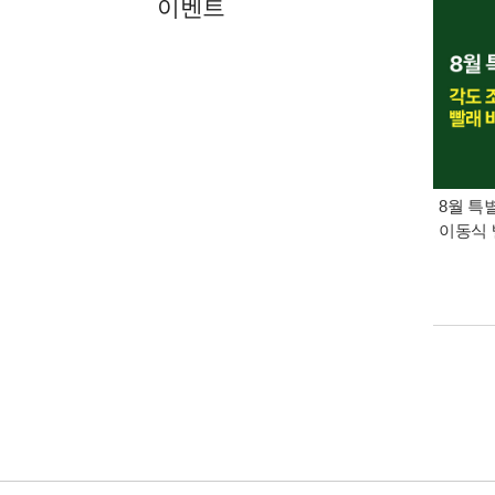
이벤트
8월 특
이동식 