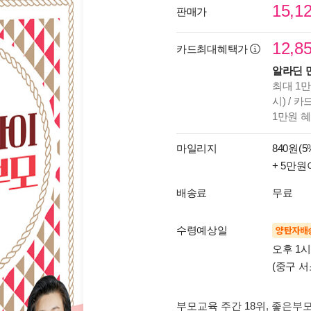
15,1
판매가
12,8
카드최대혜택가
알라딘 
최대 1만
시) / 
1만원 
마일리지
840원(5
+ 5만원
배송료
무료
수령예상일
양탄자배
오후 1
(중구 서
부모교육 주간 18위
, 좋은부모 