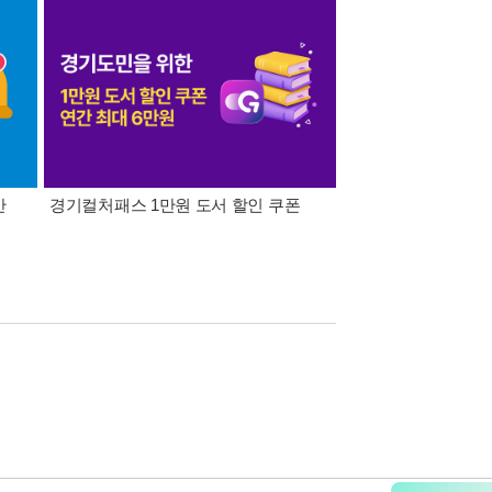
간
경기컬처패스 1만원 도서 할인 쿠폰
삼성카드가 쏜다! 알라