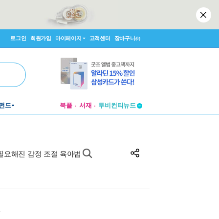
로그인
회원가입
마이페이지
고객센터
장바구니
(0)
펀드
북플
서재
투비컨티뉴드
창작플랫폼
투비컨티뉴드
필요해진 감정 조절 육아법
원