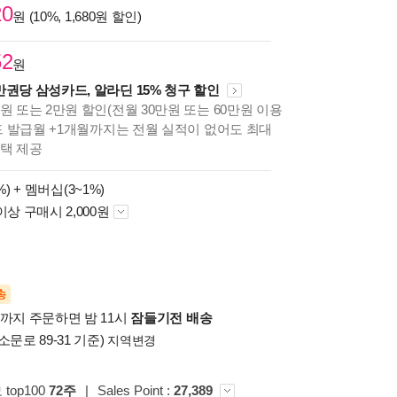
20
원 (10%, 1,680원 할인)
52
원
만권당 삼성카드, 알라딘 15% 청구 할인
원 또는 2만원 할인(전월 30만원 또는 60만원 이용
카드 발급월 +1개월까지는 전월 실적이 없어도 최대
혜택 제공
%) +
멤버십(3~1%)
이상 구매시 2,000원
송
시까지 주문하면 밤 11시
잠들기전 배송
소문로 89-31 기준)
지역변경
top100
72주
|
Sales Point :
27,389