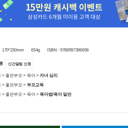
170*230mm
654g
ISBN : 9788997396658
류
신간알림 신청
서
>
좋은부모
>
육아
>
자녀 심리
서
>
좋은부모
>
부모교육
서
>
좋은부모
>
육아
>
육아법/육아 일반