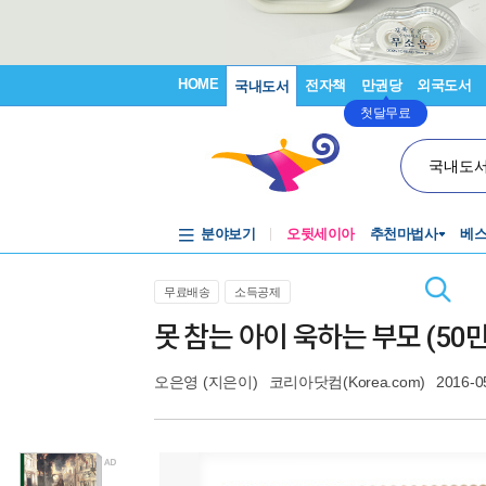
HOME
전자책
만권당
외국도서
국내도서
첫달무료
국내도
분야보기
오뒷세이아
추천마법사
베
무료배송
소득공제
못 참는 아이 욱하는 부모 (5
오은영
(지은이)
코리아닷컴(Korea.com)
2016-0