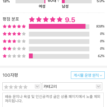
60대
5.0%
1.8%
여성
남성
9.5
평점 분포
93.8%
0%
0%
0%
6.2%
100자평
게시물 운영 원칙
카테고리