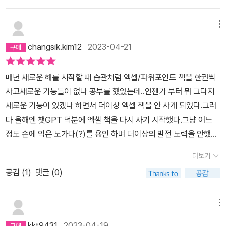
메뉴
changsik.kim12
2023-04-21
매년 새로운 해를 시작할 때 습관처럼 엑셀/파워포인트 책을 한권씩
사고새로운 기능들이 없나 공부를 했었는데..언젠가 부터 뭐 그다지
새로운 기능이 있겠나 하면서 더이상 엑셀 책을 안 사게 되었다.그러
다 올해엔 챗GPT 덕분에 엑셀 책을 다시 사기 시작했다.그냥 어느
정도 손에 익은 노가다(?)를 용인 하며 더이상의 발전 노력을 안했었
는데.이제는 정말 좀 더 달라 질 수 있을 것이란 기대감에 두근두근하
더보기
면서 따끈따끈한 엑셀러 님의 책을 예약 구매.. 후 손에 넣었다..이것
공감 (
1
)
댓글 (0)
으로 나의 업무에 어떤 변화가 있을지.. 드라마틱한 변화가 생길지는
모르겠지만.그래도 처음 엑셀/파워포인트를 배울 때 처럼 두근두근하
다. ^^
메뉴
kkt9431
2023-04-19