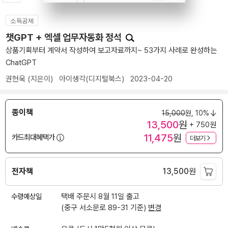
소득공제
챗GPT + 엑셀 업무자동화 정석
상품기획부터 계약서 작성하여 보고자료까지~ 53가지 사례로 완성하는
ChatGPT
권현욱
(지은이)
아이생각(디지털북스)
2023-04-20
종이책
15,000
원,
10%
13,500
원
+ 750원
11,475
원
카드최대혜택가
더보기
전자책
13,500
원
수령예상일
택배 주문시 8월 11일 출고
(중구 서소문로 89-31 기준)
변경