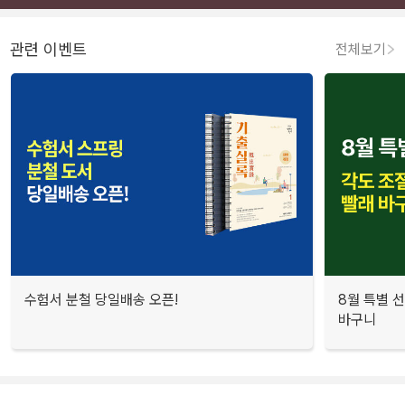
관련 이벤트
전체보기
수험서 분철 당일배송 오픈!
8월 특별 선
바구니