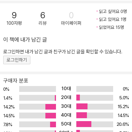
한 여러 매체에 기고하였다. 홈페이지 : www.iExceller.com (아이
하는 적합한 방법을 제시한다. 책에서 소개하는 '단계별 접근 방법'을
엑셀러 닷컴) 유튜브 : @excellerTV (엑셀러TV)
읽고 싶어요 0명
9
6
0
따라하다 보면, 엑셀 업무자동화뿐만 아니라 상품기획, 계약서 작성,
읽고 있어요 1명
100자평
리뷰
마이페이퍼
프레젠테이션 자료 서식 자동화 등 다양한 작업이 손쉽게 가능해진
읽었어요 15명
다. 원하는 답을 얻기 위해 생각을 어떻게 정리하고, ChatGPT에게
이 책에 내가 남긴 글
어떻게 지시해야 하는 지에 대한 노하우가 고스란히 담긴 책이다. 이
책을 통해 업무 효율성을 높이고, 인공지능 시대에 한 발 앞서 나아가
로그인하면 내가 남긴 글과 친구가 남긴 글을 확인할 수 있습니다.
는 기회를 잡을 수 있을 것이다.
로그인하기
구매자 분포
10대
0%
0%
20대
5.0%
1.4%
30대
15.2%
14.2%
40대
14.5%
14.5%
50대
20.6%
7.8%