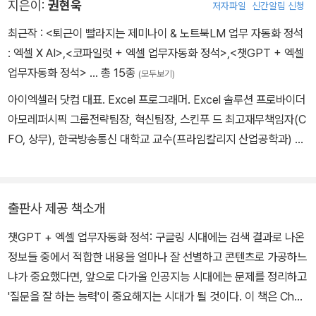
지은이:
권현욱
저자파일
신간알림 신청
최근작 :
<퇴근이 빨라지는 제미나이 & 노트북LM 업무 자동화 정석
: 엑셀 X AI>
,
<코파일럿 + 엑셀 업무자동화 정석>
,
<챗GPT + 엑셀
업무자동화 정석>
… 총 15종
(모두보기)
아이엑셀러 닷컴 대표. Excel 프로그래머. Excel 솔루션 프로바이더
아모레퍼시픽 그룹전략팀장, 혁신팀장, 스킨푸 드 최고재무책임자(C
FO, 상무), 한국방송통신 대학교 교수(프라임칼리지 산업공학과) 등
을 역임했다. Microsoft MVP(최고전문가) 선정, Microsoft Exce
l 템플릿 공모전 수상, Microsoft 커뮤니티 스타 어워즈 수상 등 최고
의 엑셀 & VBA 전문 가로 인정받고 있다. '아이엑셀러 닷컴'을 20년
출판사 제공 책소개
넘게 운영하고 있고, 유튜브 '엑셀러TV' 채널에서 온라인 강의도 진
챗GPT + 엑셀 업무자동화 정석: 구글링 시대에는 검색 결과로 나온
행하고 있다. 그의 강의는 엑셀 노하우를 쉽고 재미있게 전달해 주기
정보들 중에서 적합한 내용을 얼마나 잘 선별하고 콘텐츠로 가공하느
로 유명하다. 『코파일럿+엑셀 업무자동화 정석』, 『챗GPT+엑셀 업
냐가 중요했다면, 앞으로 다가올 인공지능 시대에는 문제를 정리하고
무자동화 정석』, 『엑셀의 정 석』, 『엑셀 VBA 파워 코딩의 정석』 등 1
'질문을 잘 하는 능력'이 중요해지는 시대가 될 것이다. 이 책은 Chat
0여 권 의 책을 집필하였고, 컴퓨터 매거진 <월간 PC 사랑>을 비롯
GPT와 오피스 프로그램을 활용하여 업무자동화를 효율적으로 구현