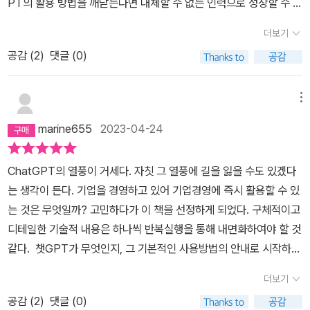
PT의 활용 방법을 깨닫는다면 대체할 수 없는 인력으로 성장할 수 있
을 것이다' 이러한 목적으로 구입을 고민하시는 분들께 추천 드립니
더보기
다.
공감 (
2
)
댓글 (0)
메뉴
marine655
2023-04-24
ChatGPT의 열풍이 거세다. 자칫 그 열풍에 길을 잃을 수도 있겠다
는 생각이 든다. 기업을 경영하고 있어 기업경영에 즉시 활용할 수 있
는 것은 무엇일까? 고민하다가 이 책을 선정하게 되었다. 구체적이고
디테일한 기술적 내용은 하나씩 반복실행을 통해 내면화하여야 할 것
같다. 챗GPT가 무엇인지, 그 기본적인 사용방법의 안내로 시작하는
흐름이 좋다.기술적인 테크닉도 중요하겠지만 큰 그림을 그려나가는
더보기
데 활용하고 싶다.물론, 현업에서 많이 사용하는 엑셀을 기초로 그 효
공감 (
2
)
댓글 (0)
능감을 느끼면서 말이다.