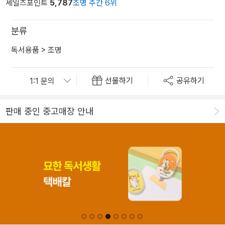
세일즈포인트
5,787
조명 주간 6위
분류
독서용품
>
조명
선물하기
공유하기
판매 중인 중고매장 안내