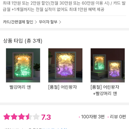
최대 1만원 또는 2만원 할인(전월 30만원 또는 60만원 이용 시) / 카드 발
급월 +1개월까지는 전월 실적이 없어도 최대 1만원 혜택 제공
카드/간편결제 할인
무이자 할부
상품 타입 (총 3개)
빨강머리 앤
[품절] 어린왕자
[품절] 어린왕자
+빨강머리 앤
7.3
100자평 3편
리뷰 0편