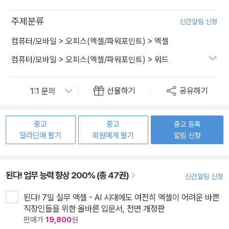
주제분류
신간알림 신청
컴퓨터/모바일
>
오피스(엑셀/파워포인트)
>
엑셀
컴퓨터/모바일
>
오피스(엑셀/파워포인트)
>
워드
선물하기
공유하기
중고
중고
중고 등록
알라딘에 팔기
회원에게 팔기
알림 신청
된다! 업무 능력 향상 200% (총 47권)
신간알림 신청
된다! 7일 실무 엑셀 - AI 시대에도 여전히 엑셀이 어려운 바쁜
직장인들을 위한 올바른 입문서, 전면 개정판
판매가
19,800
원