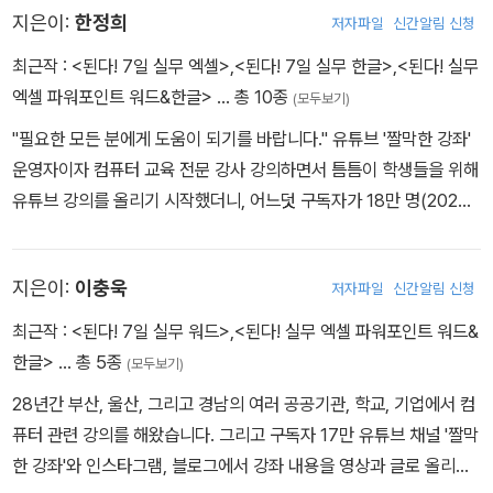
편’에서는 보고서 만들기에서 알아야 할 스타일 설정부터 인쇄하는
지은이:
한정희
저자파일
신간알림 신청
방법까지 다룬다.
최근작 :
<된다! 7일 실무 엑셀>
,
<된다! 7일 실무 한글>
,
<된다! 실무
엑셀 파워포인트 워드&한글>
… 총 10종
(모두보기)
"필요한 모든 분에게 도움이 되기를 바랍니다." 유튜브 '짤막한 강좌'
운영자이자 컴퓨터 교육 전문 강사 강의하면서 틈틈이 학생들을 위해
유튜브 강의를 올리기 시작했더니, 어느덧 구독자가 18만 명(2026
년 9월 기준). 낮에는 강의실에서, 밤에는 블로그와 유튜브 영상으로
다양한 직종에서 일하는 사람들을 만나는 열정 넘치는 컴퓨터 교육
지은이:
이충욱
저자파일
신간알림 신청
전문가이다. 경력 및 활동 o 이한아이티 공동 대표 o 클래스101, 인
프런, 티처빌 등 온라인 강좌 출강 o 부산교육연수원, NHN 외 공공
최근작 :
<된다! 7일 실무 워드>
,
<된다! 실무 엑셀 파워포인트 워드&
기관 및 기업체 다수 출강 o EBS컴퓨터활용능력시험 1, 2급 엑셀 실
한글>
… 총 5종
(모두보기)
기 교정 교열 감수 저서 o 《된다! 7일 실무 엑셀》, 《된다! 7일 실무 한
28년간 부산, 울산, 그리고 경남의 여러 공공기관, 학교, 기업에서 컴
글》 집필 o 《된다! 실무 엑셀 파워포인트 워드 & 한글》 공동 집필 o
퓨터 관련 강의를 해왔습니다. 그리고 구독자 17만 유튜브 채널 '짤막
《된다! 7일 실무 워드》, 《된다! 7일 구글 스프레드시트》 감수 저자와
한 강좌'와 인스타그램, 블로그에서 강좌 내용을 영상과 글로 올리고
소통할 수 있는 공간 [유튜브] youtube.com/짤막한강좌 [블로그]