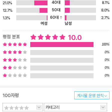
40대
기본기를 더 탄탄하게 익힐 수 있을 것이다. 이 책, 이런 분들께 딱 좋
8.1%
21.0%
습니다! - 첫 출근을 앞둔 신입사원 - 발표 준비 때문에 어제도 고생한
50대
8.0%
12.7%
프로 야근러 - 부하 직원 고생시키지 않으려고 프로그램을 배우려는
60대
2.7%
1.3%
여성
남성
착한 부장님 - 자격증 공부는 했지만 실무에서는 프로그램이 어떻게
쓰이는지 모르는 취준생 총 조회수 1,500만! 구독자 12만! 유튜브 ‘짤
10.0
평점 분포
막한 강좌’ 한쌤의 명불허전 강의를 책으로 만난다! “유튜브를 재미로
보지 않고, 배우려고 보는 거는 이분이 유일합니다.” “강사님 혹시 어
100%
디 사세요? 그쪽으로 매일 아침 절하면서 하루를 시작하겠습니다.”
0%
수많은 간증(?) 댓글을 낳은 바로 그 강의! ‘짤막한 강좌’의 두 번째
0%
책이 나왔습니다! ‘일하는 사람과 상황’을 배경으로 한 현실 예제를 무
0%
려 256개 동영상 강의와 함께 담았습니다. 대학은 물론 공공 기관,
0%
공기업, 사기업 등에서 강의 경력 20년! 회사에서 날고 기는 부장님,
대리님도 사실 이분의 강의를 들었다는 사실! 야근을 밥 먹듯이 하는
대리, 과장급은 물론 사수가 없어 고생인 신입사원들에게도 이 책은
100자평
게시물 운영 원칙
든든한 지침서가 되어 줄 것입니다. ‘짤막한 강좌’ 한쌤의 무료 동영상
카테고리
256개와 함께 배우는 신개념 입문서! 수많은 직장인이 돈 내고 듣는