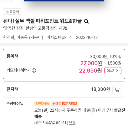
소득공제
된다! 실무 엑셀 파워포인트 워드&한글
‘짤막한 강좌’ 한쌤의 고품격 강의 제공!
한정희
,
이충욱
(지은이)
이지스퍼블리싱
2022-10-12
종이책
30,000
원,
10%
27,000
원
+ 1,500원
22,950
원
카드최대혜택가
더보기
전자책
18,000
원
수령예상일
양탄자배송
썬데이 EXPRESS
오늘(일) 22시까지 주문하면 내일(월) 아침 7시
출근전
배송
(중구 서소문로 89-31 )
변경