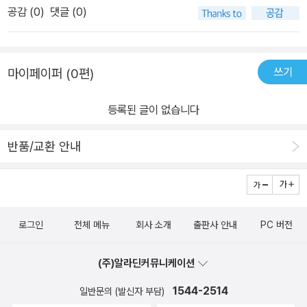
용’을 알려 주면 저자의 친절한 답변을 들을 수 있습니다. 짤막한 강좌
공감 (
0
)
댓글 (0)
가지 였었는데 거기에 한글까지 들어가 있어서 좋았습니다.
블로그: hantip.net 이한아이티 카페: 2hanit.com
쓰기
마이페이퍼 (0편)
등록된 글이 없습니다
반품/교환 안내
로그인
전체 메뉴
회사 소개
출판사 안내
PC 버전
(주)알라딘커뮤니케이션
1544-2514
일반문의 (발신자 부담)