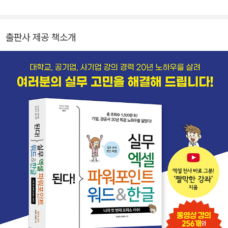
댓글에 답을 하고 있습니다. 강사의 자질로 많이 아는 것과 잘 전달하
hantip.net [오픈채팅방] open.kakao.com/o/pmLRw4Gi
는 것을 들 수 있는데, 둘 중 하나를 선택해야 한다면 잘 전달하는 것
이 더 중요하다고 생각합니다. 그리고 강사가 많이 알아야 잘 전달할
출판사 제공 책소개
수 있다고 믿습니다. 원하지 않는 사람에게 억지로 가르쳐야 하는 것
이 아주 힘든 일이란 걸 경험한 이후로, '짤막한 강좌' 채널의 구호처
럼 배움을 필요로 하는 분께 작으나마 도움이 되도록 노력하고 있습
니다. 강의에서 받은 질문의 답을 찾으려고 궁리하다 보면 수수께끼
를 푸는 것처럼 재밌습니다. 그리고 이 질문이 기본 기능을 교육할 때
는 생각하지 못한 다양한 형식의 실무 내용이라, 마치 경험해 보지 못
한 삶을 들여다보는 느낌이어서 힘들기보다 오히려 즐겁습니다. 또
이런 질문은 새로 만드는 강좌의 아이디어가 되어 더더욱 반갑습니
다. ㆍ주요 경력 - (현) 이한아이티 공동 대표 - EBS 컴퓨터활용능력
시험 1, 2급 실기 교정 교열 - 저서 《된다! 실무 엑셀 파워포인트 워드
&한글》 [유튜브] youtube.com/@hantip [인스타그램] instagra
m.com/brief_lecture [블로그] hantip.net