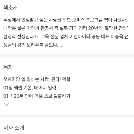
책소개
직장에서 인정받고 싶은 사람을 위한 오피스 프로그램 책이 나왔다.
대학은 물론 기업과 관공서 등 실무 강의 경력 20년의 ‘짤막한 강좌’
한정희 선생님과 IT 교육 전문 업체 이한아이티 공동 대표 이충욱 선
생님의 강의 노하우를 담았다.
또한 완전 초보자를 위해 ‘동영상 강의 256개’를 새로 준비했다. 실
목차
습마다 QR코드를 스캔하면 동영상 강의가 자동으로 연결된다. 책으
로 공부해도 충분하지만, 동영상 강의가 필요한 독자를 위한 세심한
첫째마당 일 잘하는 사람, 된다! 엑셀
배려가 돋보인다.
01장 엑셀 기본, 데이터 입력
01-1 20분 만에 엑셀 초보 탈출하기
‘엑셀 편’에서는 데이터 정리는 물론, 견적서 만드는 방법, 수식과 함
수 사용법, 피벗 테이블 만들기, 차트 만들기까지 배울 수 있다. ‘파워
포인트 편’에서는 슬라이드의 기본 사용법부터 그림 삽입하고 꾸미
저자 소개
기, 그래프 만들기, 엑셀과 연동하는 내용까지 담았다. ‘워드&한글