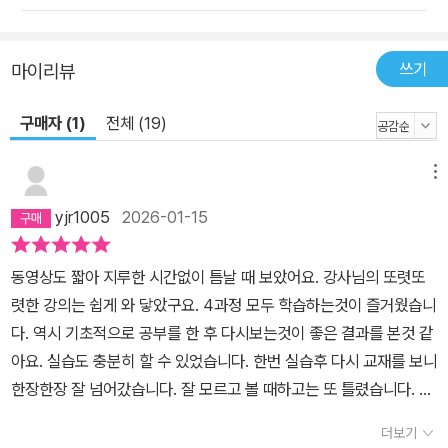
‘진짜 실무자를 위한’ 책! 컴퓨터 전문 강사의 20년 노하우로 핵심만
익힌다! 아직 경험하지 못한 실무에 지레 겁먹은 당신을 위해! 수많은
직장인을 만나며 실무 고민을 해결한 저자들의 노하우를 경험해 보세
쓰기
마이리뷰
요. 부경대학교, 인제대학교 등의 대학교와 수원지방검찰청, 부산교
구매자 (1)
전체 (19)
육연수원 등의 공공 기관과 NHN 등의 사기업에 이르기까지 수많은
직장인을 만난 경험을 그대로 책에 담았습니다. 또한 유튜브에 올라
온 다양한 실무 질문을 해결하면서 자주 찾는 내용은 따로 모아 상세
메뉴
히 다뤘습니다. 질문할 곳이 없어 답답한가요? 이 책과 함께하면 해
yjr1005
2026-01-15
결할 수 있습니다! 책으로 공부하면 물어볼 곳이 없어 불안했나요?
‘이 부분은 잘 안 되는데….’, ‘기능이 유용할 것 같은데, 어디에 사용해
동영상도 짧아 지루한 시간없이 틈날 때 보았어요. 강사님의 또렷또
야 할지 모르겠네’ 등 답답함을 해소할 창구가 있습니다. 이지스퍼블
렷한 강의는 쉽게 와 닿았구요. 4과정 모두 학습하는것이 즐거웠습니
리싱에서 운영하는 ‘Do it! 스터디룸’ 네이버 카페에서 같은 책으로
다. 역시 기초적으로 공부를 한 후 다시보는것이 좋은 결과를 본것 같
공부하는 사람들을 만날 수 있습니다. Do it! 공부단으로 완독하면 책
아요. 실습도 충분히 할 수 있었습니다. 한번 실습후 다시 교재를 보니
선물까지 덤으로 준다는 사실! Doit! 스터디룸: cafe.naver.com/d
한장한장 잘 넘어갔습니다. 잘 모르고 볼 때하고는 또 틀렸습니다. 엑
oitstudyroom 궁금한 점이 있다면 저자가 직접 운영하는 블로그와
셀은 함수부분이 조금 만 있었고 파워포인트는 적당했습니다. 워드
카페에 방문해도 좋습니다. 질문할 때 구체적으로 ‘책 몇 쪽의 어떤 내
더보기
또한 모르고 놓쳤던 부분 공부 할 수 있었습니다. 제가 원한 것은 이 3