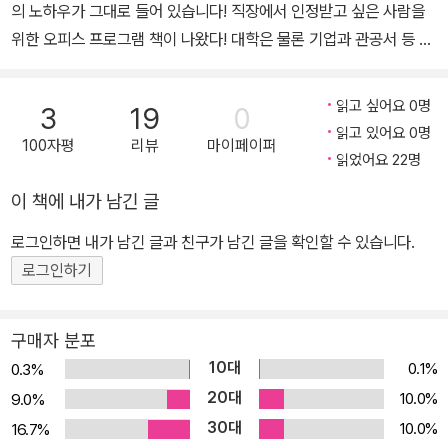
의 노하우가 그대로 들어 있습니다! 직장에서 인정받고 싶은 사람을
위한 오피스 프로그램 책이 나왔다! 대학은 물론 기업과 관공서 등 실
무 강의 경력 20년의 ‘짤막한 강좌’ 한정희 선생님과 IT 교육 전문 업
체 이한아이티 공동 대표 이충욱 선생님의 강의 노하우를 담은 《된다!
읽고 싶어요 0명
3
19
0
실무 엑셀 파워포인트 워드&한글》! 이 책 한 번만 읽어도 직장에서 인
읽고 있어요 0명
100자평
리뷰
마이페이퍼
정받는다! 또한 완전 초보자를 위해 ‘동영상 강의 256개’를 새로 준
읽었어요 22명
비했다. 실습마다 QR코드를 스캔하면 동영상 강의가 자동으로 연결
이 책에 내가 남긴 글
된다. 책으로 공부해도 충분하지만, 동영상 강의가 필요한 독자를 위
한 세심한 배려가 돋보인다. ‘엑셀 편’에서는 데이터 정리는 물론, 견
로그인하면 내가 남긴 글과 친구가 남긴 글을 확인할 수 있습니다.
적서 만드는 방법, 수식과 함수 사용법, 피벗 테이블 만들기, 차트 만
로그인하기
들기까지 배울 수 있다. ‘파워포인트 편’에서는 슬라이드의 기본 사용
법부터 그림 삽입하고 꾸미기, 그래프 만들기, 엑셀과 연동하는 내용
구매자 분포
까지 담았다. ‘워드&한글 편’에서는 보고서 만들기에서 알아야 할 스
10대
0.1%
0.3%
타일 설정부터 인쇄하는 방법까지 다룬다. 한 번 배울 때 제대로 배워
20대
10.0%
9.0%
야 하는 법! 실무 경험이 없다면 실제 업무에서 오피스 프로그램을 어
30대
10.0%
16.7%
떻게 활용하는지 배우는 시간이 될 것이며, 지금 실무를 하고 있다면