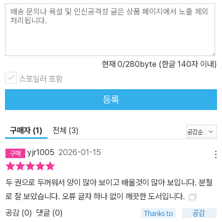
고품격 강의를 무료로! 유료로 듣는 온라인 클래스가 부담스럽다면
주목! 사무 업무에 필요한 오피스 프로그램 사용법을 학습하는 데 도
움이 되길 바라는 마음으로, 이 책만을 위한 동영상 강의를 제작했습
니다. 책 속 QR코드를 스캔하면 관련 강의가 바로 재생됩니다. 영상
을 앞뒤로 넘기며 찾지 않아도 되니 편하게 보고 문제를 빠르게 해결
현재
0
/280byte (한글 140자 이내)
하세요! 실무자들의 고민을 해결하기 위해 이 책을 집필했어요! 진짜
스포일러 포함
일하는 순서대로 제대로 배우는 오피스 입문서! ‘짤막한 강좌’ 한정희
등록
선생님은 오피스 프로그램의 기능을 알아도 실무에 활용하기 어려워
하는 실무자들을 위해 이 책을 집필했습니다. 오랜 기간 진행해 온 오
피스 강의에서 실무자들이 가장 많이 질문한 내용과 실무에서 실제로
구매자 (1)
전체 (3)
쓰는 사용법을 우선으로, 또 실무에서 일하는 순서대로 책을 구성했
yjr1005
2026-01-15
습니다. 그래서 - ‘엑셀 편’을 보면 → 데이터 보고서 차트를 만들 수
메뉴
있고 - ‘파워포인트 편’을 보면 → 발표 자료 준비 끝! - ‘워드 편’, ‘한
두 권으로 두꺼워서 양이 많아 보이고 배울것이 많아 보입니다. 분철
글 편’을 보면 → 기깔나는 보고서를 만들 수 있습니다! 이렇듯 기능
로 잘 보았습니다. 오류 글자 하나 없이 깨끗한 도서입니다.
을 설명하는 것으로 끝나지 않고 ‘일하는 방법’을 알려 주니 이 책만
공감 (
0
)
댓글 (0)
읽어도 ‘실무’ 정말 통달할 수 있다니까요! 실무 현장의 목소리를 담은