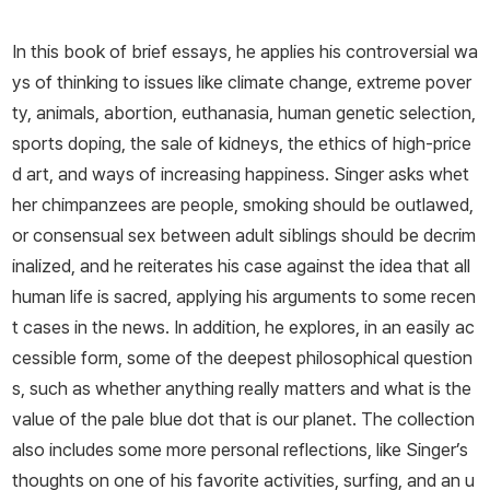
캠페인인 기부 서약(Giving Pledge)이 시작되었다. 2005년 《타
임》이 선정한 ‘세계에서 가장 영향력 있는 인물 100인’ 명단에 포함
In this book of brief essays, he applies his controversial wa
되었으며, 2012년에는 호주의 ‘국가 최고시민훈장(Companion of
ys of thinking to issues like climate change, extreme pover
the Order of Australia)’을 받았다. 2021년 인류 발전을 위한 아이
ty, animals, abortion, euthanasia, human genetic selection,
디어를 가진 사상가에게 수여하는 베르그루엔 상을 수상하고, 2023
sports doping, the sale of kidneys, the ethics of high-price
년에는 스티븐 핑커(Steven Pinker)와 함께 BBVA 재단 인문학 및
d art, and ways of increasing happiness. Singer asks whet
사회 과학 분야 지식 프론티어 상을 공동 수상했다.
her chimpanzees are people, smoking should be outlawed,
or consensual sex between adult siblings should be decrim
inalized, and he reiterates his case against the idea that all
human life is sacred, applying his arguments to some recen
t cases in the news. In addition, he explores, in an easily ac
cessible form, some of the deepest philosophical question
s, such as whether anything really matters and what is the
value of the pale blue dot that is our planet. The collection
also includes some more personal reflections, like Singer’s
thoughts on one of his favorite activities, surfing, and an u