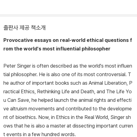
일으키는 철학자이다. 1975년에 쓴 첫 책 『동물 해방(Animal Liber
ation)』으로 세계적인 주목을 받았고 이 책은 《타임》지가 1923년
잡지 창간 이래로 출간된 가장 중요한 논픽션 100권을 뽑은 “All-Tim
출판사 제공 책소개
e 논픽션”에 올랐다. 그가 1972년에 쓴 “기근, 풍요, 도덕(Famine,
Affluence and Morality)”은 가장 널리 재인쇄된 철학 에세이 중
Provocative essays on real-world ethical questions f
하나이다. 공리주의와 실천윤리, 동물복지에 관한 여러 책을 집필하
rom the world's most influential philosopher
였고 옥스퍼드대학출판부의 ‘Very Short Introductions(매우 짧은
서문)’ 시리즈에서 『마르크스』, 『헤겔』, 카타지나 드 라자리-라덱과
Peter Singer is often described as the world's most influen
함께 쓴 『공리주의』까지 세 권의 책을 썼다. 그가 쓴 50권 이상의 저
tial philosopher. He is also one of its most controversial. T
서는 전 세계 25개 이상의 언어로 번역되어 사회활동가들의 근거가
he author of important books such as
Animal Liberation
,
P
되어준 한편, 많은 국가의 제도와 법률에 반영되며 전 세계적인 영향
ractical Ethics
,
Rethinking Life and Death
, and
The Life Yo
을 미쳤다. 공리주의와 글로벌 불평등 문제를 다룬 피터 싱어의 철학
u Can Save
, he helped launch the animal rights and effecti
적 주장은 “효율적 이타주의” 운동으로 이어졌다. 싱어는 또 글로벌
ve altruism movements and contributed to the developme
자선 활동에 참여하려는 사람들에게 실질적인 지침을 제공하기 위해
nt of bioethics. Now, in
Ethics in the Real World
, Singer sh
책 제목과 동일한 단체 The Life You Can Save를 설립했는데, 이
ows that he is also a master at dissecting important curren
에 영감을 얻어 워런 버핏과 빌 게이츠, 멀린다 게이츠가 시작한 자선
t events in a few hundred words.