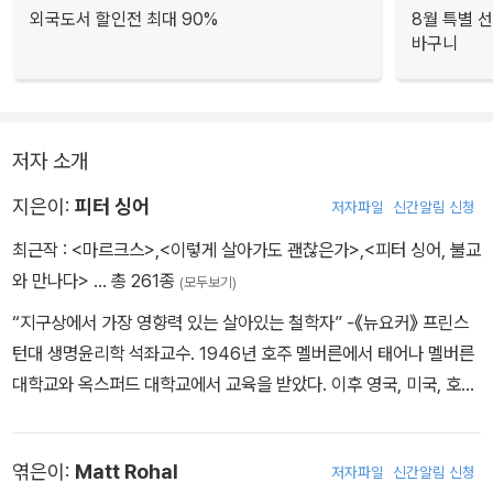
외국도서 할인전 최대 90%
8월 특별 선
바구니
저자 소개
지은이:
피터 싱어
저자파일
신간알림 신청
최근작 :
<마르크스>
,
<이렇게 살아가도 괜찮은가>
,
<피터 싱어, 불교
와 만나다>
… 총 261종
(모두보기)
“지구상에서 가장 영향력 있는 살아있는 철학자” -《뉴요커》 프린스
턴대 생명윤리학 석좌교수. 1946년 호주 멜버른에서 태어나 멜버른
대학교와 옥스퍼드 대학교에서 교육을 받았다. 이후 영국, 미국, 호주
에서 가르친 후 1999년부터 프린스턴 대학교에서 교수로 재직하며
생명윤리학을 가르쳤다. 세계의 석학 반열에 오른 실천윤리학 권위자
엮은이:
Matt Rohal
저자파일
신간알림 신청
로 동물 복지부터 세계 빈곤까지 도덕성에 관한 대중적 논쟁을 불러