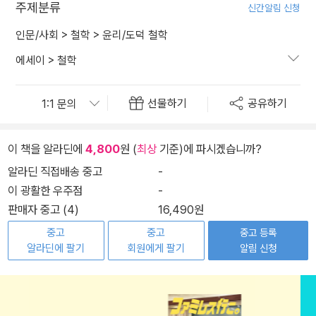
주제분류
신간알림 신청
인문/사회
>
철학
>
윤리/도덕 철학
에세이
>
철학
선물하기
공유하기
이 책을 알라딘에
4,800
원 (
최상
기준)에 파시겠습니까?
알라딘 직접배송 중고
-
이 광활한 우주점
-
판매자 중고 (4)
16,490원
중고
중고
중고 등록
알라딘에 팔기
회원에게 팔기
알림 신청