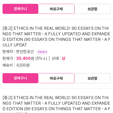
장바구니
바로구매
보관함
[중고] ETHICS IN THE REAL WORLD: 90 ESSAYS ON THI
NGS THAT MATTER - A FULLY UPDATED AND EXPANDE
D EDITION (90 ESSAYS ON THINGS THAT MATTER - A F
ULLY UPDAT
판매자 : 편안한공간
전문셀러
판매가 :
30,400
원 (5%↓) │ 상태 :
상
배송비 : 4,500원
장바구니
바로구매
보관함
[중고] ETHICS IN THE REAL WORLD: 90 ESSAYS ON THI
NGS THAT MATTER - A FULLY UPDATED AND EXPANDE
D EDITION (90 ESSAYS ON THINGS THAT MATTER - A F