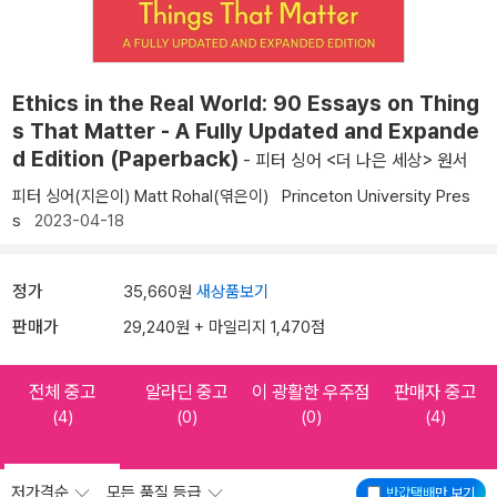
Ethics in the Real World: 90 Essays on Thing
s That Matter - A Fully Updated and Expande
d Edition (Paperback)
- 피터 싱어 <더 나은 세상> 원서
피터 싱어(지은이)
Matt Rohal(엮은이)
Princeton University Pres
s
2023-04-18
정가
35,660원
새상품보기
판매가
29,240원 + 마일리지 1,470점
전체 중고
알라딘 중고
이 광활한 우주점
판매자 중고
(4)
(0)
(0)
(4)
저가격순
모든 품질 등급
반값택배
만 보기