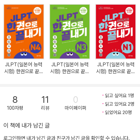
기 쉽게 정리하였으며 문제 유형을 철저히 분석하여 반영한 확인문제
를 실어 문자․어휘, 문법, 독해, 청해 각 파트를 종합적으로 마스터할
수 있게 하였습니다. 또한 이번 개정판에서는 문제를 풀고 확인하기
편하게끔 해석 및 해설집을 별책으로 분리하여 학습자들의 편의성을
높였습니다. JLPT N5에서 고득점을 받을 수 있도록 시험 직전에 실
제 시험처럼 연습해 볼 수 있는 실전모의테스트 4회분(별책 2회분,
온라인 2회분)과 시험 직전 필수템인 스피드 체크북을 제공합니다.
JLPT(일본어 능력
JLPT(일본어 능력
JLPT(일본어 능력
다락원 홈페이지에서 온라인용 실전모의테스트(PDF)와 단어 연습
시험) 한권으로 끝내
시험) 한권으로 끝내
시험) 한권으로 끝내
장(PDF), 청해용 음성 파일(MP3)을 다운로드하여 학습에 활용할
기 N4
기 N3
기 N1
수 있습니다. 청해용 음성 파일은 스마트폰으로도 바로 듣거나 다운
로드할 수 있습니다.
읽고 싶어요 1명
8
11
0
읽고 있어요 2명
100자평
리뷰
마이페이퍼
읽었어요 20명
이 책에 내가 남긴 글
로그인하면 내가 남긴 글과 친구가 남긴 글을 확인할 수 있습니다.