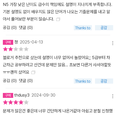
N5 가장 낮은 난이도 급수의 책임에도 설명이 지나치게 부족합니다.
기본 설명도 없이 배우지도 않은 단어가 나오는 기출문제를 내고 알
아서 풀어보란 부분이 많습니다.
공감 (
0
)
댓글 (0)
졍
2025-04-13
메뉴
블로거 추천으로 샀는데 설명이 너무 없어서 놀랐어요;; 5급부터 차
근차근 공부하려고 산건데 문제만 많음… 초보면 다른거 사셔야할듯
ㅠㅠ괜히 샀어요
공감 (
0
)
댓글 (0)
thdusy3
2024-09-30
메뉴
문제가 많은건 좋은데 너무 간단하게 나온거같아 아쉽고 분철 신청했