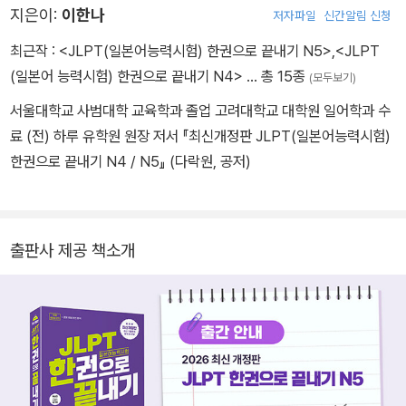
지은이:
이한나
저자파일
신간알림 신청
능력시험) 한권으로 끝내기 N1/N2/N3/N4/N5』 (다락원, 공저) 등
최근작 :
<JLPT(일본어능력시험) 한권으로 끝내기 N5>
,
<JLPT
(일본어 능력시험) 한권으로 끝내기 N4>
… 총 15종
(모두보기)
서울대학교 사범대학 교육학과 졸업 고려대학교 대학원 일어학과 수
료 (전) 하루 유학원 원장 저서 『최신개정판 JLPT(일본어능력시험)
한권으로 끝내기 N4 / N5』 (다락원, 공저)
출판사 제공 책소개