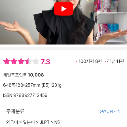
Play
7.3
100자평 8편
리뷰 11편
세일즈포인트
10,008
648쪽
188*257mm (B5)
1231g
ISBN 9788927712459
주제분류
신간알림 신청
외국어
>
일본어
>
JLPT
>
N5