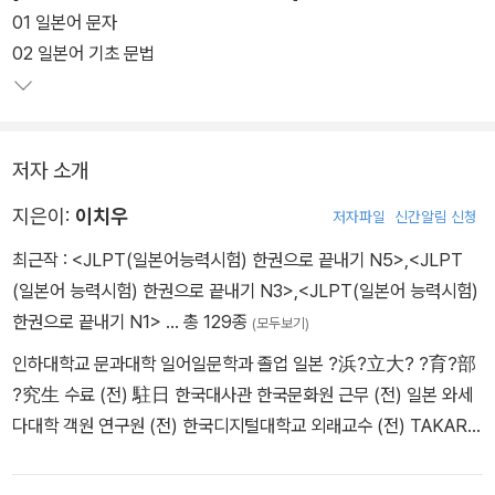
01 일본어 문자
02 일본어 기초 문법
저자 소개
지은이:
이치우
저자파일
신간알림 신청
최근작 :
<JLPT(일본어능력시험) 한권으로 끝내기 N5>
,
<JLPT
(일본어 능력시험) 한권으로 끝내기 N3>
,
<JLPT(일본어 능력시험)
한권으로 끝내기 N1>
… 총 129종
(모두보기)
인하대학교 문과대학 일어일문학과 졸업 일본 ?浜?立大? ?育?部
?究生 수료 (전) 駐日 한국대사관 한국문화원 근무 (전) 일본 와세
다대학 객원 연구원 (전) 한국디지털대학교 외래교수 (전) TAKARA
대표 저서 『(4th EDITION) JLPT [문자·어휘 / 문법 / 한자] 콕콕
찍어주마 N1/N2/N3/N4·5』 (다락원) 『최신 개정판 JLPT(일본어