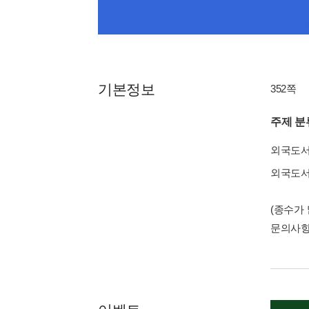
기본정보
352쪽
주제 분
외국도
외국도
(종수가
문의사