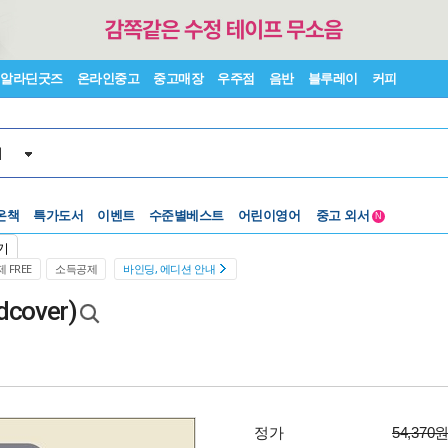
알라딘굿즈
온라인중고
중고매장
우주점
음반
블루레이
커피
서
온책
특가도서
이벤트
수준별베스트
어린이영어
중고 외서
N
Lexile®
5백원부터
기
수준별베스트
중고 외서
 FREE
소득공제
바인딩, 에디션 안내
dcover)
정가
54,370