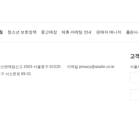
침
청소년 보호정책
중고매장
제휴·마케팅 안내
판매자 매니저
출판사
고객
신판매업신고 2003-서울중구-01520
이메일 privacy@aladin.co.kr
서울시
구 서소문로 89-31