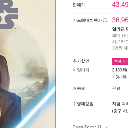
43,4
판매가
36,9
카드최대혜택가
알라딘 
최대 1만
시) / 
1만원 
추가할인
최대
3,0
마일리지
2,180원(
+ 5만원
배송료
무료
수령예상일
지금 택배
(중구 서
Sales Point :
21