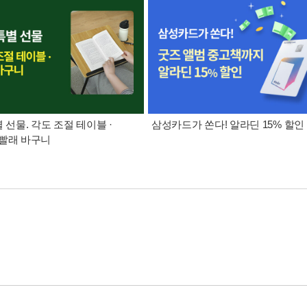
별 선물. 각도 조절 테이블 ·
삼성카드가 쏜다! 알라딘 15% 할인
빨래 바구니