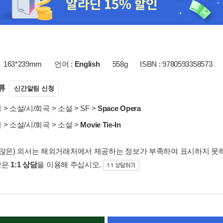
163*239mm
언어 :
English
558g
ISBN : 9780593358573
류
신간알림 신청
서
>
소설/시/희곡
>
소설
>
SF
>
Space Opera
서
>
소설/시/희곡
>
소설
>
Movie Tie-In
 많은) 외서는 해외거래처에서 제공하는 정보가 부족하여 표시하지 못
항은
1:1 상담
을 이용해 주십시오.