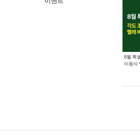
이벤트
8월 특
이동식 