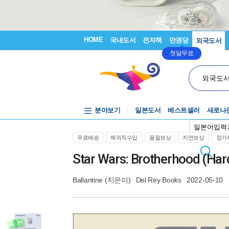
HOME
국내도서
전자책
만권당
외국도서
첫달무료
외국도
분야보기
일본도서
베스트셀러
새로나
일본어입력
무료배송
해외직수입
품절보상
지연보상
정가제
Star Wars: Brotherhood (Har
Ballantine
(지은이)
Del Rey Books
2022-05-10