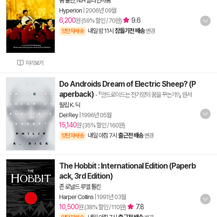
톰 슐만
,
N.H 클라인바움
Hyperion
|
2006년 09월
6,200
9.6
원 (59% 할인 / 70원)
내일 밤 11시
잠들기전 배송
양탄자배송
변경
미리보기
Do Androids Dream of Electric Sheep? (P
aperback)
- 『안드로이드는 전기양의 꿈을 꾸는가?』 원서
필립 K. 딕
Del Rey
|
1996년 05월
15,140
원 (35% 할인 / 160원)
내일 아침 7시
출근전 배송
양탄자배송
변경
The Hobbit : International Edition (Paperb
ack, 3rd Edition)
존 로널드 루엘 톨킨
Harper Collins
|
1991년 03월
10,500
7.8
원 (38% 할인 / 110원)