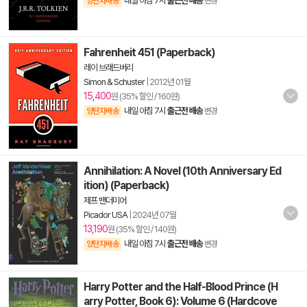
내일 아침 7시
출근전 배송
양탄자배송
변경
Fahrenheit 451 (Paperback)
레이 브래드버리
Simon & Schuster
|
2012년 01월
15,400
원 (35% 할인 / 160원)
내일 아침 7시
출근전 배송
양탄자배송
변경
Annihilation: A Novel (10th Anniversary Ed
ition) (Paperback)
제프 밴더미어
Picador USA
|
2024년 07월
13,190
원 (35% 할인 / 140원)
내일 아침 7시
출근전 배송
양탄자배송
변경
Harry Potter and the Half-Blood Prince (H
arry Potter, Book 6): Volume 6 (Hardcove