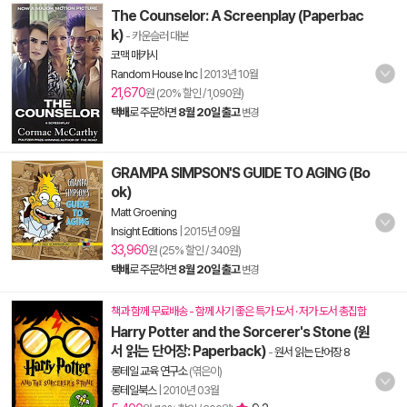
The Counselor: A Screenplay (Paperbac
k)
- 카운슬러 대본
코맥 매카시
Random House Inc
|
2013년 10월
21,670
원 (20% 할인 / 1,090원)
택배
로 주문하면
8월 20일 출고
변경
GRAMPA SIMPSON'S GUIDE TO AGING (Bo
ok)
Matt Groening
Insight Editions
|
2015년 09월
33,960
원 (25% 할인 / 340원)
택배
로 주문하면
8월 20일 출고
변경
책과 함께 무료배송 - 함께 사기 좋은 특가 도서 · 저가 도서 총집합
Harry Potter and the Sorcerer's Stone (원
서 읽는 단어장: Paperback)
-
원서 읽는 단어장 8
롱테일 교육 연구소
(엮은이)
롱테일북스
|
2010년 03월