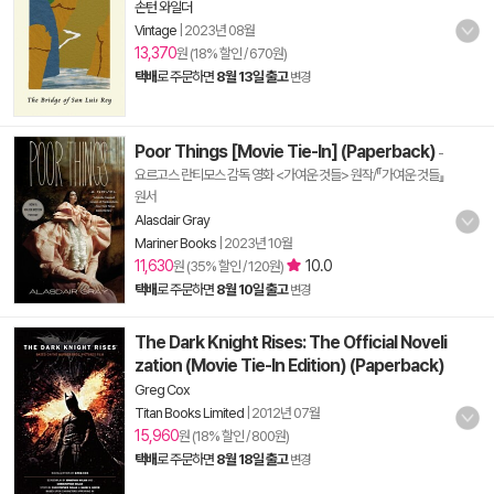
손턴 와일더
Vintage
|
2023년 08월
13,370
원 (18% 할인 / 670원)
택배
로 주문하면
8월 13일 출고
변경
Poor Things [Movie Tie-In] (Paperback)
-
요르고스 란티모스 감독 영화 <가여운 것들> 원작/『가여운 것들』
원서
Alasdair Gray
Mariner Books
|
2023년 10월
11,630
10.0
원 (35% 할인 / 120원)
택배
로 주문하면
8월 10일 출고
변경
The Dark Knight Rises: The Official Noveli
zation (Movie Tie-In Edition) (Paperback)
Greg Cox
Titan Books Limited
|
2012년 07월
15,960
원 (18% 할인 / 800원)
택배
로 주문하면
8월 18일 출고
변경