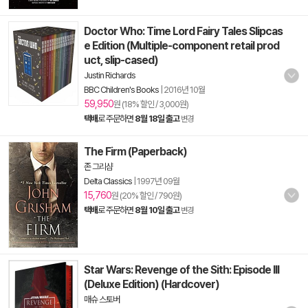
Doctor Who: Time Lord Fairy Tales Slipcas
e Edition (Multiple-component retail prod
uct, slip-cased)
Justin Richards
BBC Children's Books
|
2016년 10월
59,950
원 (18% 할인 / 3,000원)
택배
로 주문하면
8월 18일 출고
변경
The Firm (Paperback)
존 그리샴
Delta Classics
|
1997년 09월
15,760
원 (20% 할인 / 790원)
택배
로 주문하면
8월 10일 출고
변경
Star Wars: Revenge of the Sith: Episode III
(Deluxe Edition) (Hardcover)
매슈 스토버