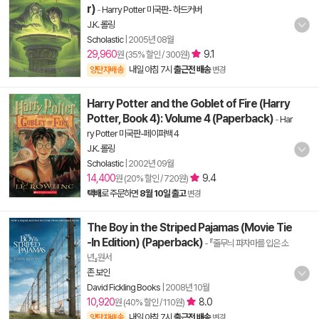
r)
-
Harry Potter 미국판- 하드커버
J.K. 롤링
Scholastic
|
2005년 08월
29,960
9.1
원 (35% 할인 / 300원)
내일 아침 7시
출근전 배송
양탄자배송
변경
Harry Potter and the Goblet of Fire (Harry
Potter, Book 4): Volume 4 (Paperback)
-
Har
ry Potter 미국판-페이퍼백 4
J.K. 롤링
Scholastic
|
2002년 09월
14,400
9.4
원 (20% 할인 / 720원)
택배
로 주문하면
8월 10일 출고
변경
The Boy in the Striped Pajamas (Movie Tie
-In Edition) (Paperback)
- 『줄무늬 파자마를 입은 소
년』원서
존 보인
David Fickling Books
|
2008년 10월
10,920
8.0
원 (40% 할인 / 110원)
내일 아침 7시
출근전 배송
양탄자배송
변경