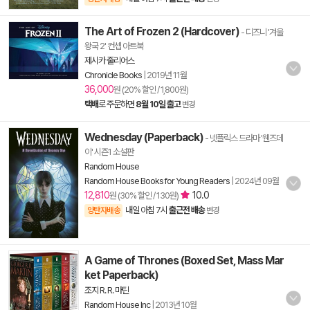
The Art of Frozen 2 (Hardcover)
- 디즈니 '겨울
왕국 2' 컨셉 아트북
제시카 줄리어스
Chronicle Books
|
2019년 11월
36,000
원 (20% 할인 / 1,800원)
택배
로 주문하면
8월 10일 출고
변경
Wednesday (Paperback)
- 넷플릭스 드라마 '웬즈데
이' 시즌1 소설판
Random House
Random House Books for Young Readers
|
2024년 09월
12,810
10.0
원 (30% 할인 / 130원)
내일 아침 7시
출근전 배송
양탄자배송
변경
A Game of Thrones (Boxed Set, Mass Mar
ket Paperback)
조지 R. R. 마틴
Random House Inc
|
2013년 10월