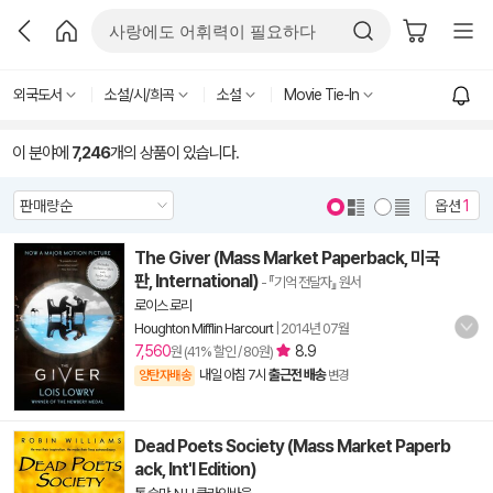
외국도서
소설/시/희곡
소설
Movie Tie-In
이 분야에
7,246
개의 상품이 있습니다.
옵션
1
The Giver (Mass Market Paperback, 미국
판, International)
- 『기억 전달자』 원서
로이스 로리
Houghton Mifflin Harcourt
|
2014년 07월
7,560
8.9
원 (41% 할인 / 80원)
내일 아침 7시
출근전 배송
양탄자배송
변경
Dead Poets Society (Mass Market Paperb
ack, Int'l Edition)