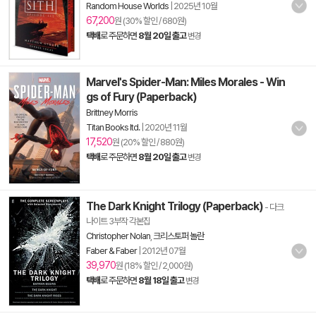
Random House Worlds
|
2025년 10월
67,200
원 (30% 할인 / 680원)
택배
로 주문하면
8월 20일 출고
변경
Marvel's Spider-Man: Miles Morales - Win
gs of Fury (Paperback)
Brittney Morris
Titan Books ltd.
|
2020년 11월
17,520
원 (20% 할인 / 880원)
택배
로 주문하면
8월 20일 출고
변경
The Dark Knight Trilogy (Paperback)
- 다크
나이트 3부작 각본집
Christopher Nolan
,
크리스토퍼 놀란
Faber & Faber
|
2012년 07월
39,970
원 (18% 할인 / 2,000원)
택배
로 주문하면
8월 18일 출고
변경