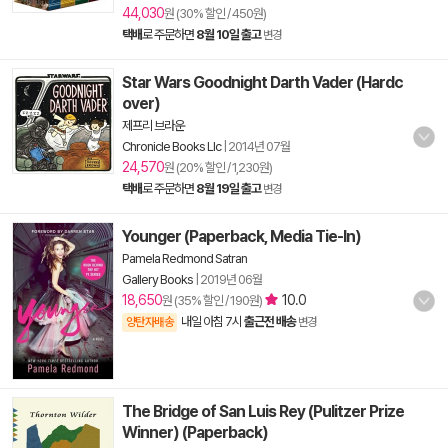
44,030
원 (30% 할인 / 450원)
택배
로 주문하면
8월 10일 출고
변경
Star Wars Goodnight Darth Vader (Hardc
over)
제프리 브라운
Chronicle Books Llc
|
2014년 07월
24,570
원 (20% 할인 / 1,230원)
택배
로 주문하면
8월 19일 출고
변경
Younger (Paperback, Media Tie-In)
Pamela Redmond Satran
Gallery Books
|
2019년 06월
18,650
10.0
원 (35% 할인 / 190원)
내일 아침 7시
출근전 배송
양탄자배송
변경
The Bridge of San Luis Rey (Pulitzer Prize
Winner) (Paperback)