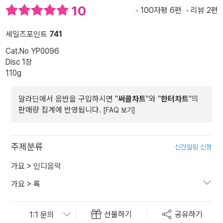
10
100자평 6편
리뷰 2편
세일즈포인트
741
Cat.No YP0096
Disc 1장
110g
알라딘에서 음반을 구입하시면 "
써클차트
"와 "
한터차트
"의
판매량 집계에 반영됩니다.
[FAQ 보기]
주제분류
신간알림 신청
가요
>
인디음악
가요
>
록
선물하기
공유하기