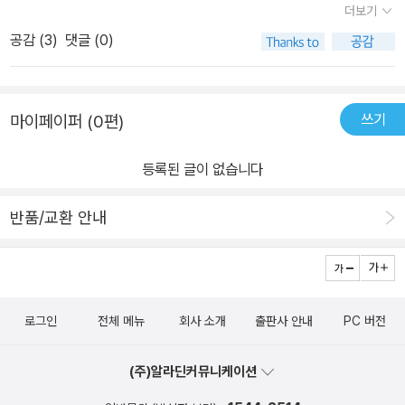
더보기
는 프랑스 혁명이 일어나기 직전 굶주리는 가난한 사람들이 울부짖는
공감 (
3
)
댓글 (0)
목소리를 그렸다고 보였다. 요즘 읽는 찰스 디킨스의 <<두 도시 이야
기>>에서 평민들이 바스티유 감옥을 습격하는 장면을 떠올리며 들으
니 더 실감이 났다. 거대 서사 시극 한편을 보고 듣는 느낌이다. ‘이 땅
쓰기
마이페이퍼 (0편)
에는 충격이 필요합니다. 내 친구들은 모두 가난합니다 이 가난에 대
해 생각해보세요‘ 특히 이 부분을 들으면서 어쩜 이렇게 간결하고 담
등록된 글이 없습니다
백하게 그리고 강렬하게 쓰고 노래할까 감탄했다. 역사 마니아로서
프랑스혁명사와 이차대전사를 가장 좋아하는데 좋아하는 음악가가
반품/교환 안내
이를 노래해줘 무척 기쁘다. 조화로운 음을 얹으면서 더 극적이고 아
름답게 들렸다. 당분간은 이 노래를 반복 재생해서 들어야겠다. 덧, 반
복해서 들으면서 어쩌면 한 시대의 특정한 사건만이 아니라 어느 곳
어느 시대에서든 있는 이야기라고 고쳐 생각했다. 지금 이곳의 이야
로그인
전체 메뉴
회사 소개
출판사 안내
PC 버전
기이기도 한 것이다.
(주)알라딘커뮤니케이션