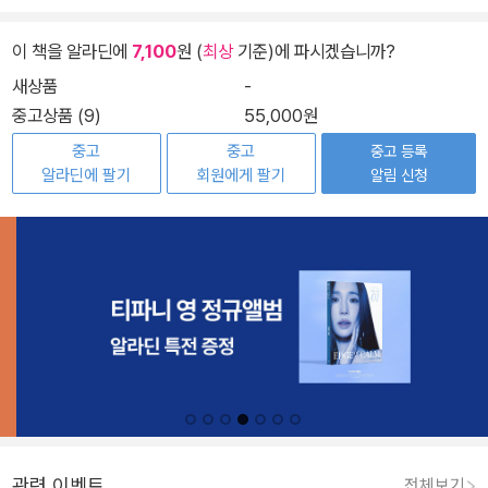
이 책을 알라딘에
7,100
원 (
최상
기준)에 파시겠습니까?
새상품
-
중고상품 (9)
55,000원
중고
중고
중고 등록
알라딘에 팔기
회원에게 팔기
알림 신청
관련 이벤트
전체보기