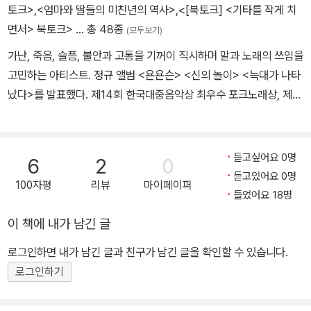
토크>
,
<엄마와 딸들의 미친년의 역사>
,
<[북토크] <기타를 작게 치
면서> 북토크>
… 총 48종
(모두보기)
가난, 죽음, 슬픔, 불안과 고통을 기꺼이 직시하며 말과 노래의 쓰임을
고민하는 아티스트. 정규 앨범 <욘욘슨> <신의 놀이> <늑대가 나타
났다>를 발표했다. 제14회 한국대중음악상 최우수 포크노래상, 제1
9회 한국대중음악상 최우수 포크음반상과 올해의 음반상을 수상했
다. 한국예술종합학교에서 영화연출을 전공한 뒤 뮤직비디오, 단편영
화, 웹드라마 감독으로도 일하고 있다. 지은 책으로 『내가 30代가 됐
듣고싶어요 0명
6
2
0
다』 『대체 뭐 하자는 인간이지 싶었다』 『오리 이름 정하기』 『좋아서
듣고있어요 0명
100자평
리뷰
마이페이퍼
하는 일에도 돈은 필요합니다』 『기타를 작게 치면서』 등이 있다. ‘이
들었어요 18명
랑’은 본명이다. 2021년 언니 이슬이 세상을 떠났다. 2024년 20년
이 책에 내가 남긴 글
간 함께 산 고양이 준이치가 이 별을 떠났다. 이랑은 살아 있다.
로그인하면 내가 남긴 글과 친구가 남긴 글을 확인할 수 있습니다.
로그인하기