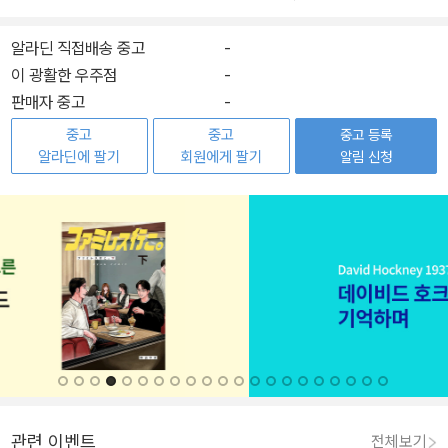
알라딘 직접배송 중고
-
이 광활한 우주점
-
판매자 중고
-
중고
중고
중고 등록
알라딘에 팔기
회원에게 팔기
알림 신청
관련 이벤트
전체보기