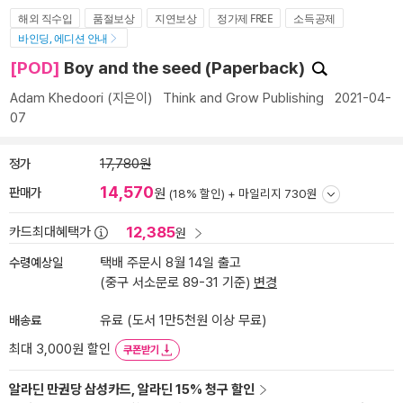
해외 직수입
품절보상
지연보상
정가제 FREE
소득공제
바인딩, 에디션 안내
[POD]
Boy and the seed (Paperback)
Adam Khedoori
(지은이)
Think and Grow Publishing
2021-04-
07
정가
17,780원
14,570
판매가
원
(18% 할인) +
마일리지 730원
12,385
카드최대혜택가
원
수령예상일
택배 주문시 8월 14일 출고
(중구 서소문로 89-31 기준)
변경
배송료
유료 (도서 1만5천원 이상 무료)
최대 3,000원 할인
쿠폰받기
알라딘 만권당 삼성카드, 알라딘 15% 청구 할인