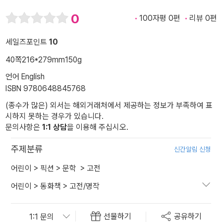
0
100자평 0편
리뷰 0편
세일즈포인트
10
40쪽
216*279mm
150g
언어 English
ISBN 9780648845768
(종수가 많은) 외서는 해외거래처에서 제공하는 정보가 부족하여 표
시하지 못하는 경우가 있습니다.
문의사항은
1:1 상담
을 이용해 주십시오.
주제분류
신간알림 신청
어린이
>
픽션
>
문학
>
고전
어린이
>
동화책
>
고전/명작
선물하기
공유하기