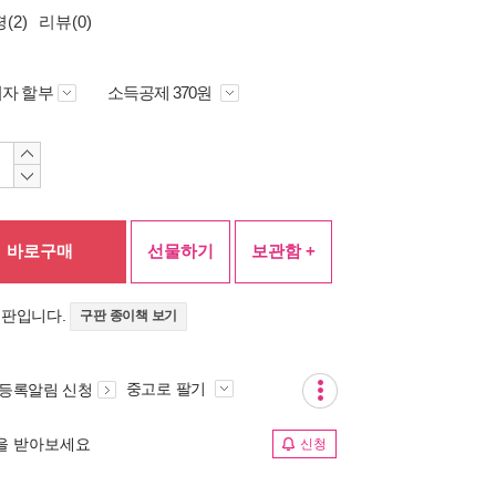
(2)
리뷰(0)
자 할부
소득공제 370원
바로구매
선물하기
보관함 +
정판입니다.
구판 종이책 보기
중고로 팔기
 등록알림 신청
림을 받아보세요
신청