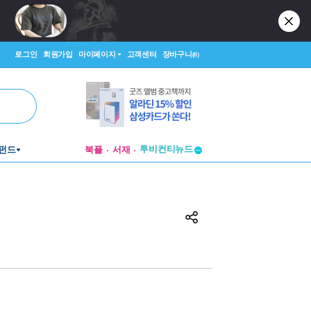
로그인
회원가입
마이페이지
고객센터
장바구니
(0)
투비컨티뉴드
펀드
북플
서재
창작플랫폼
투비컨티뉴드