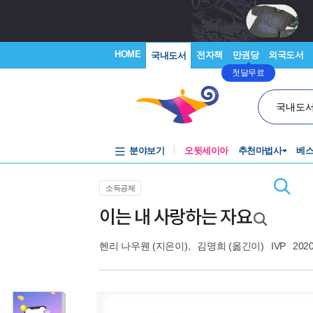
HOME
전자책
만권당
외국도서
국내도서
첫달무료
국내도
분야보기
오뒷세이아
추천마법사
베
소득공제
이는 내 사랑하는 자요
헨리 나우웬
(지은이),
김명희
(옮긴이)
IVP
2020