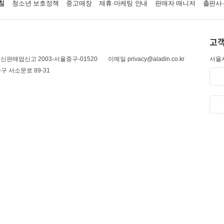
침
청소년 보호정책
중고매장
제휴·마케팅 안내
판매자 매니저
출판사
고객
신판매업신고 2003-서울중구-01520
이메일 privacy@aladin.co.kr
서울시
구 서소문로 89-31