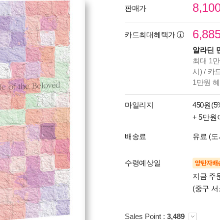
8,10
판매가
6,88
카드최대혜택가
알라딘 
최대 1만
시) / 
1만원 
마일리지
450원(5
+ 5만원
배송료
유료 (도
수령예상일
양탄자배
지금 주문
(중구 서
Sales Point :
3,489