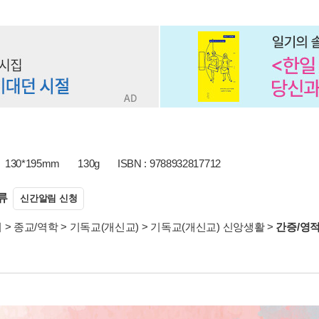
130*195mm
130g
ISBN : 9788932817712
류
신간알림 신청
서
>
종교/역학
>
기독교(개신교)
>
기독교(개신교) 신앙생활
>
간증/영