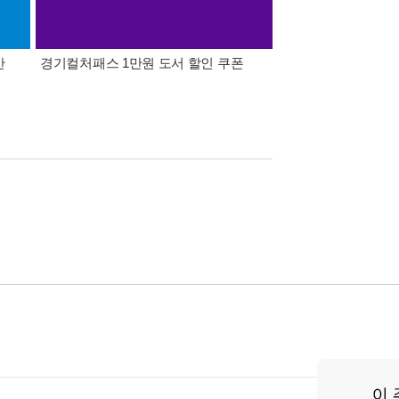
간
경기컬처패스 1만원 도서 할인 쿠폰
삼성카드가 쏜다! 알라