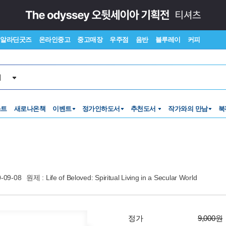
알라딘굿즈
온라인중고
중고매장
우주점
음반
블루레이
커피
서
스트
새로나온책
이벤트
정가인하도서
추천도서
작가와의 만남
북
-09-08
원제 : Life of Beloved: Spiritual Living in a Secular World
정가
9,000원