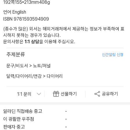
192쪽
155*213mm
408g
언어 English
ISBN 9781593594909
(종수가 많은) 외서는 해외거래처에서 제공하는 정보가 부족하여 표
시하지 못하는 경우가 있습니다.
문의사항은
1:1 상담
을 이용해 주십시오.
주제분류
신간알림 신청
문구/비도서
>
노트/저널
달력/다이어리/연감
>
다이어리
선물하기
공유하기
알라딘 직접배송 중고
-
이 광활한 우주점
-
판매자 중고
-