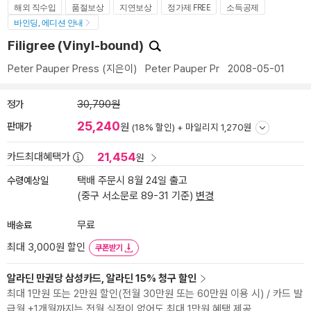
해외 직수입
품절보상
지연보상
정가제 FREE
소득공제
바인딩, 에디션 안내
Filigree (Vinyl-bound)
Peter Pauper Press
(지은이)
Peter Pauper Pr
2008-05-01
정가
30,790원
25,240
판매가
원
(18% 할인) +
마일리지 1,270원
21,454
카드최대혜택가
원
수령예상일
택배 주문시 8월 24일 출고
(중구 서소문로 89-31 기준)
변경
배송료
무료
최대 3,000원 할인
쿠폰받기
알라딘 만권당 삼성카드, 알라딘 15% 청구 할인
최대 1만원 또는 2만원 할인(전월 30만원 또는 60만원 이용 시) / 카드 발
급월 +1개월까지는 전월 실적이 없어도 최대 1만원 혜택 제공