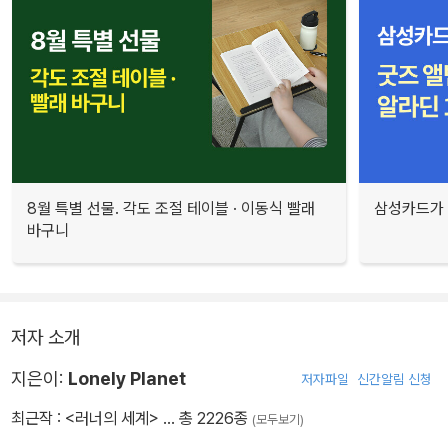
8월 특별 선물. 각도 조절 테이블 · 이동식 빨래
삼성카드가 
바구니
저자 소개
지은이:
Lonely Planet
저자파일
신간알림 신청
최근작 :
<러너의 세계>
… 총 2226종
(모두보기)