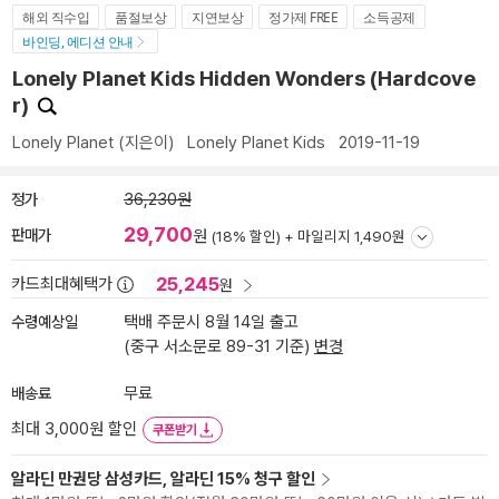
해외 직수입
품절보상
지연보상
정가제 FREE
소득공제
바인딩, 에디션 안내
Lonely Planet Kids Hidden Wonders (Hardcove
r)
Lonely Planet
(지은이)
Lonely Planet Kids
2019-11-19
정가
36,230원
29,700
판매가
원
(18% 할인) +
마일리지 1,490원
25,245
카드최대혜택가
원
수령예상일
택배 주문시 8월 14일 출고
(중구 서소문로 89-31 기준)
변경
배송료
무료
최대 3,000원 할인
쿠폰받기
알라딘 만권당 삼성카드, 알라딘 15% 청구 할인