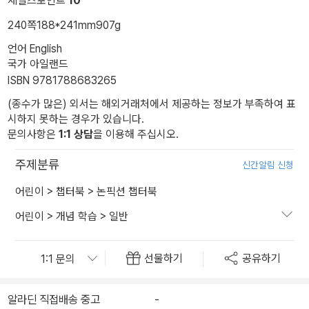
세일즈포인트
10
240쪽
188*241mm
907g
언어 English
국가 아일랜드
ISBN 9781788683265
(종수가 많은) 외서는 해외거래처에서 제공하는 정보가 부족하여 표
시하지 못하는 경우가 있습니다.
문의사항은
1:1 상담
을 이용해 주십시오.
주제분류
신간알림 신청
어린이
>
챕터북
>
논픽션 챕터북
어린이
>
개념 학습
>
일반
선물하기
공유하기
알라딘 직접배송 중고
-