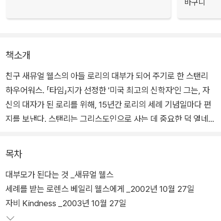
바구니
책소개
친구 새뮤얼 웰스의 아들 로리의 대부가 되어 주기로 한 스탠리
하우어워스. 「타임」지가 선정한 '미국 최고의 신학자'인 그는, 자
신의 대자가 된 로리를 위해, 15년간 로리의 세례 기념일마다 편
지를 보낸다. 스탠리는 그리스도인으로 사는 데 중요한 덕 열네
가지를 매년 한 가지씩 다루면서 성장기 아이의 성품 형성에 세밀
한 관심을 기울인다.
목차
대부모가 된다는 것 _새뮤얼 웰스
자비로 시작한 첫 번째 편지는 진실함, 우정, 인내, 소망, 정의, 용
세례를 받는 로렌스 베일리 웰스에게 _2002년 10월 27일
기, 기쁨, 단순함, 한결같음, 겸손(과 유머), 절제, 너그러움, 믿음
자비 Kindness _2003년 10월 27일
으로 이어진다. 그리고 마지막 장, 성품에서 스탠리는 성품이 좋
은 삶에 얼마나 중요한지 이야기한다. 스탠리의 사상과 성찰이 압