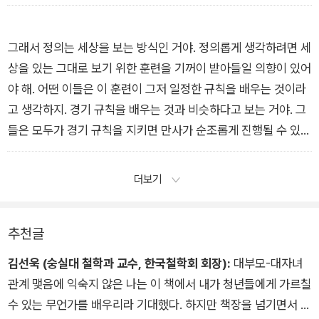
적으로 사는 법을 배워야 하는 이유를 마침내 이해하게 되었을
때, 나는 분쟁 해결의 수단으로서의 폭력 사용을 거부한 사람들이
세상을 견디기 위해 인내의 덕이 꼭 필요하다는 사실을 인정할 수
그래서 정의는 세상을 보는 방식인 거야. 정의롭게 생각하려면 세
밖에 없었단다.“인내 Patience” _2006년 10월 27일
상을 있는 그대로 보기 위한 훈련을 기꺼이 받아들일 의향이 있어
야 해. 어떤 이들은 이 훈련이 그저 일정한 규칙을 배우는 것이라
고 생각하지. 경기 규칙을 배우는 것과 비슷하다고 보는 거야. 그
들은 모두가 경기 규칙을 지키면 만사가 순조롭게 진행될 수 있다
고 여겨. 그러나 삶은 경기가 아니기 때문에 그런 식으로는 일이
풀리지 않는단다. 도움이 되는 규칙들도 있지만, 한때 도움이 되
더보기
었던 규칙들이 시간이 지나면서 불의를 떠받치는 데 쓰이기도 해.
“정의 Justice” _2008년 10월 27일
추천글
김선욱 (숭실대 철학과 교수, 한국철학회 회장):
대부모-대자녀
관계 맺음에 익숙지 않은 나는 이 책에서 내가 청년들에게 가르칠
수 있는 무언가를 배우리라 기대했다. 하지만 책장을 넘기면서 마