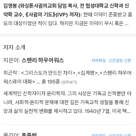
치 내가 스탠리의 대자가 된 듯했다. 덕에 대한 그의 가르침을 따
김영봉 (와싱톤사귐의교회 담임 목사, 전 협성대학교 신학과 신
라 나의 성품 구석구석을 살피며 반추하고 있었던 것이다. 그의
약학 교수, 《사귐의 기도》(IVP) 저자):
한때 미덕이 존중받고 흠
지적처럼, “생각과 사색이 좋은 삶을 대신할 수 있다”는 믿음은
모의 대상이었던 적이 있다. 하지만 지금은 미덕이 무시 혹은 조
큰 착각이다. 15년 동안 그리고 그 이상으로 보여 준 스탠리의 한
롱을 당한다. “비열함이 인생 중에 높임을 받는”(시 12:8) 야만의
결같음은 이 책에서 느낄 수 있는 모든 감동의 토대다. 덕스러운
시대에, 기독교 신앙은 죄성을 치유받고 “신성한 성품에 참여하
삶을 통해 신앙의 길을 따라 걷고자 하는 이들에게 이 책을 마음
저자 소개
는 자”(벧후 1:4)가 되게 해야 하건만, 교회는 아름다운 신앙의
담아 추천한다.
미덕을 주술과 기술로 왜곡시켜 왔다. 그런 의미에서 우리 시대
지은이:
스탠리 하우어워스
저자파일
신간알림 신청
최고의 신학자인 스탠리 하우어워스의 『덕과 성품』은 매우 소중
최근작 :
<그리스도가 만드신 차이>
,
<십계명>
,
<스탠리 하우어
하다. 그는 이 책에서 평이한 말로 미덕에 대한 신앙적 사색을 담
워스와의 대화>
… 총 195종
(모두보기)
아냈다. 대부모로서 대자인 아이에게 쓴 실제 편지이기에 독자는
세계적인 신학자이자 윤리학자. 그의 사상은 기독교 신학뿐만 아
마치 저자가 자신에게 말하는 듯한 친근함을 느낀다. 또한 한 편
니라, 사회적·윤리적 문제에 대한 깊은 기독교적 성찰을 통해 신
한 편 읽을수록 신의 성품에 참여하는 것이 얼마나 설레고 벅찬
앙과 삶의 실천적 변화를 제시하고 있다. 1940년 7월, 미국 텍사
일인지 느낀다. 차분히 앉아 읽고 곱씹을 책이며, 소중한 이들에
스에서 태어났다. 사우스웨스턴대학교(Southwestern Univer
게 선물하기에 참 좋은 책이다.
sity)를 졸업하고, 예일대학교(Yale University)에서 석사 및 박
옮긴이:
홍종락
저자파일
신간알림 신청