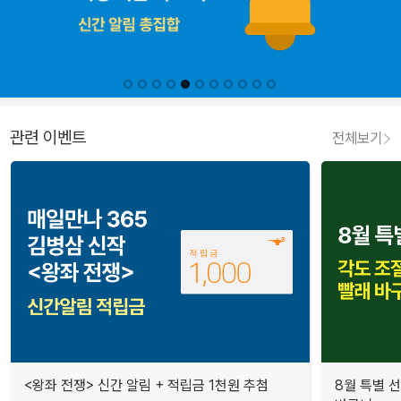
관련 이벤트
전체보기
<왕좌 전쟁> 신간 알림 + 적립금 1천원 추첨
8월 특별 선