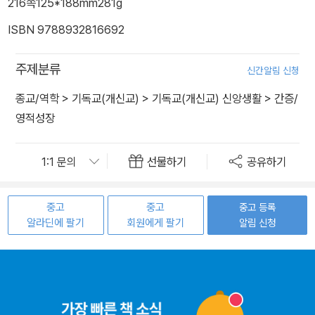
216쪽
125*188mm
281g
ISBN 9788932816692
주제분류
신간알림 신청
종교/역학
>
기독교(개신교)
>
기독교(개신교) 신앙생활
>
간증/
영적성장
선물하기
공유하기
중고
중고
중고 등록
알라딘에 팔기
회원에게 팔기
알림 신청