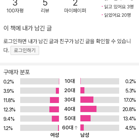
3
5
2
개념어에 기대 어렵게 쓰는 대신, 로리와 함께한 추억 혹은 자신
읽고 있어요 3명
100자평
리뷰
마이페이퍼
의 경험과 내적 한계 등을 예로 들면서 자신의 사상을 최대한 쉽
읽었어요 20명
게 해학을 곁들여 편지글에 담아낸다. 예를 들어, ‘기쁨’을 이야기
이 책에 내가 남긴 글
하는 편지에서는 “농구를 배우는 것은 덕을 습득하는 멋진 방법
이야”라고 쓰기도 하고, ‘인내’를 설명하면서 “우리의 폭력성은
로그인하면 내가 남긴 글과 친구가 남긴 글을 확인할 수 있습니
우리의 조급함과 관련이 많지. 그러나 우리에게는 전쟁의 대안인
다.
로그인하기
야구가 있어”라고 쓰기도 한다. ‘너그러움’을 이야기하는 편지에
서는 이렇게 말한다. “내가 고양이 이야기를 꺼낸 이유는 녀석들
구매자 분포
의 삶에서 도움을 받아 너그러움의 의미를 배우고 드러낼 수 있다
10대
0.2%
0.2%
고 생각해서야.” ‘단순함’의 덕을 이야기하면서는 조적공이었던
20대
5.3%
3.9%
아버지를 회상하기도 한다. 인간다운 삶은 무엇인가?좋은 삶을
30대
17.0%
11.8%
고민하는 모든 그리스도인을 위한 내러티브 윤리학 스탠리는 예
40대
20.8%
12.3%
순둘에 편지를 쓰기 시작했고 이 책에 담긴 마지막 편지는 그의
50대
13.4%
9.4%
나이 일흔일곱에 썼다. 그가 출간 기념 인터뷰에서 말한 대로, 그
60대
4.5%
1.2%
에게 죽음은 더 이상 이론적 가능성이 아니다. 그는 늙었다. 이 책
여성
남성
마지막 장에서 스탠리는 “성품은 결국 죽음을 앞두고도 우리의