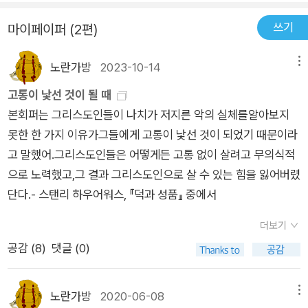
냈다. 책을 펼칠 때 마다 내가 그 편지의 수신인이 된 듯한 느낌을
쓰기
마이페이퍼 (2편)
받는다. 2) 본문 특징을 충실히 살린 번역스탠리 하우어워스의
회고록인 ‘한나의 아이’(IVP)를 번역한 홍종락 전문번역가가 이
노란가방
2023-10-14
메뉴
책을 번역했다. 그는 IVP와 ‘하나님이 내게 편지를 보내셨어요’
시리즈도 함께 작업했었는데, 그 때 어린 아이들의 눈높이에 맞는
고통이 낯선 것이 될 때
편지글 번역에 탁월함을 보였었다. 스탠리 하우어워스를 잘 아는
본회퍼는 그리스도인들이 나치가 저지른 악의 실체를알아보지
번역가가 편지글 특유의 따스한 문체까지 살린 책이 “덕과 성
못한 한 가지 이유가그들에게 고통이 낯선 것이 되었기 때문이라
품”이다. 3) 미덕이라는 주제가치 있는 것에 대해 의견이 분분한
고 말했어.그리스도인들은 어떻게든 고통 없이 살려고 무의식적
현대사회에서 신자인 어른이 세례를 받은 어린 아이에게 전하고
으로 노력했고,그 결과 그리스도인으로 살 수 있는 힘을 잃어버렸
자 하는 것이 ‘미덕’이라는 점은 무척이나 놀랍다. 그는 현대사회
단다.- 스탠리 하우어워스, 『덕과 성품』 중에서
의 어른들처럼 공부 잘하는 법, 성공하는 법, 좋은 대학이나 직장
더보기
에 들어가는 법을 전수하지 않는다. 다만, “그리스도인으로 사는
공감 (
8
)
댓글 (0)
데 중요한 덕”을 소개할 뿐이다. 그리스도인의 정체성을 유지·발
전시켜나갈 덕을 공유한다. 2. 책의 내용 2003년부터 2016년까
지 매해 로리의 세례 기념일(10월 27일)에 보낸 스탠리 하우어워
노란가방
2020-06-08
메뉴