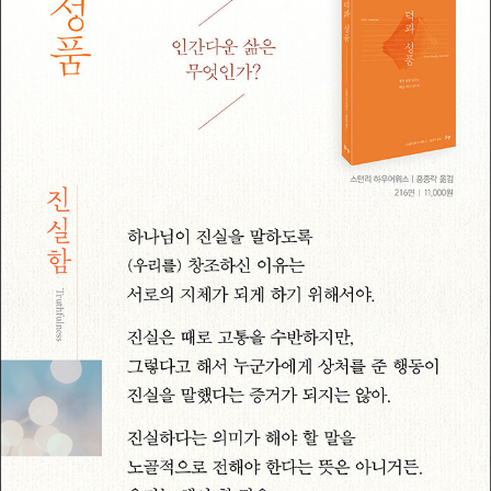
치학》(이상 IVP), 《신학자의 기도》(비아), 《평화의 나라》(비아토
르) 등이 있으며, 공저로는 《하나님의 나그네 된 백성》, 《주여, 기
도를 가르쳐 주소서》, 《십계명》, 《성령》(이상 복있는사람), 《그리
스도 안에서 나이 듦에 관하여》(두란노)가 있다.