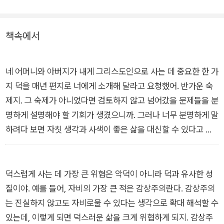
축적으로 담긴 이 책은, 좋은 삶을 고민하는 모든 그리스도인을
위한 윤리학적 안내서다.
책속에서
네 어머니와 아버지가 내게 그리스도인으로 사는 데 중요한 한 가
지 덕을 매년 편지로 너에게 소개해 달라고 요청했어. 반가운 숙
제지. 그 숙제가 아니었다면 검토하지 않고 넘어갔을 문제들을 분
명하게 설명해야 할 기회가 생겼으니까. 그러나 너무 분명하게 말
하려다 보면 자칫 생각과 사색이 좋은 삶을 대신할 수 있다고 혼
동할 위험이 있단다.…나는 네가 어려움 없는 삶을 살기를 바라지
않는다. 다만 네가 직면하는 어려움이 그리스도의 몸의 한 지체가
된 일에 반드시 따르는 어려움이기를 바란다. 그런 어려움을 감당
덕스럽게 사는 데 가장 큰 위협은 악덕이 아니라 덕과 유사한 성
하려면 많은 친구가 필요할 거야. 이 세상에서 친구보다 더 귀중
질이야. 예를 들어, 자비의 가장 큰 적은 감상주의란다. 감상주의
한 선물은 없음을 네가 발견하면 좋겠구나.
는 진실하지 않고도 자비로울 수 있다는 생각으로 확대 해석할 수
“세례를 받는 로렌스 베일리 웰스에게” _2002년 10월 27일
있는데, 이렇게 되면 덕스러운 삶을 크게 위협하게 되지. 감상주