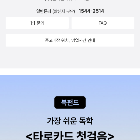
이 스탠리 하우어워스 사견의 수준을 뛰어넘음을 분명하게 보여
1544-2514
일반문의 (발신자 부담)
준다.내가 이 책에서 가장 눈여겨 본 부분은 덕목마다 함께 하는
1:1 문의
FAQ
좋은 친구를 중요하게 여긴다는 점이었다. 이것은 그가 다른 저작
들에서 그리스도의 공동체를 강조해 온 것과 일맥상통한다. “나
중고매장 위치, 영업시간 안내
는 네가 어려움 없는 삶을 살기를 바라지 않는다. 다만 네가 직면
하는 어려움이 그리스도의 몸의 한 지체가 된 일에 반드시 따르는
어려움이기를 바란다. 그런 어려움을 감당하려면 많은 친구가 필
요할 거야. 이 세상에서 친구보다 더 귀중한 선물은 없음을 네가
발견하면 좋겠구나.(49p)” 덕목들이 서로 기대어있듯 우리 역시
친구들에 기댄 존재들이다. 3. 책을 덮으며이 책은 새 마음으로
시작하는 새해에 최우선으로 읽을 만한 책이다.스탠리 하우어워
스 글을 좋아하는 사람, ‘덕목’의 가치에 관심 있는 사람, 내면을
어떻게 가꾸어가야 할지 고민하는 사람 모두를 만족시킬만한 책
으로 보인다.마지막으로 스탠리 하우어워스의 한마디를 덧붙이
고 싶다.“이 편지들에 담긴 덕에 대한 설명이 네가 진리에 머무는