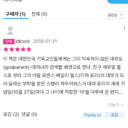
구매자 (1)
전체 (5)
메뉴
ldlcool
2019-01-21
이 책은 대한민국 기독교인들에게는 그리 익숙하지 않은 대부모
(godparent)-대자녀의 관계를 배경으로 한다. 친구 새뮤얼 웰
스로 부터 그의 아들 로렌스 베일리 웰스(이하 로리)의 대부가 되
어 달라는 부탁을 받은 스탠리 하우어워스가 대자 로리의 세례 기
념일(10월 27일)마다 그 나이에 적합한 ‘덕’을 다루며 쓴 편지를
모은 책이다. 1. 책의 구성 1) 센스 있는 표지 디자인앞표지를 열
더보기
면 길게 이어진 뒤표지가 내지를 감싸고 있다, 편지봉투 디자인을
공감 (
2
)
댓글 (0)
한 이 긴 뒤표지를 열어야 본문을 읽을 수 있다. 스탠리 하우어워
스가 로리에게 보낸 편지라는 이 책의 특징을 디자인에서 잘 드러