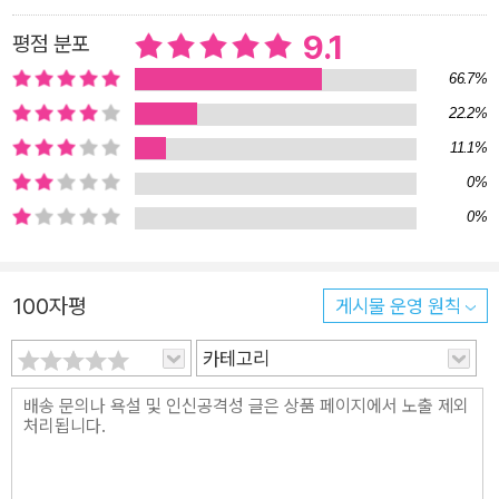
삶이 살 만한 것이 되게 하는 단호한 지향”이라고 했는데, 이 말
9.1
평점 분포
은 삶을 되돌아보는 시기에 있는 스탠리가 성품을 얼마나 중요하
66.7%
게 생각하는지를 압축적으로 보여 준다. 신이 창조한 대로, 피조
22.2%
물인 인간답게 살기 위해 우리는 덕을 훈련해야 하고 좋은 성품의
11.1%
소유자 곧, 부르심에 합당한 존재가 되어야 한다. 독자 대상 -믿음
0%
안에서 자라고 있는 모든 자녀 -자녀를 좋은 삶으로 인도하고 싶
0%
은 모든 부모님 -초중고 선생님 혹은 교회 주일학교 선생님 -좋은
삶을 고민하는 모든 그리스도인
100자평
게시물 운영 원칙
카테고리