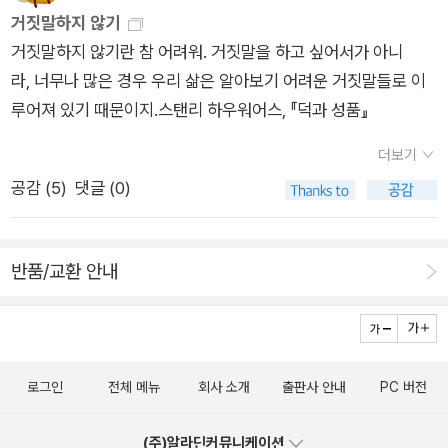
스의 편지에는 ‘좋은 삶을 일구는 핵심 미덕 14가지’가 소개되어
거짓말하지 않기
있다. ‘자비, 진실함, 우정, 인내, 소망, 정의, 용기, 기쁨, 단순함,
거짓말하지 않기란 참 어려워. 거짓말을 하고 싶어서가 아니
한결같음, 겸손(과 유머), 절제, 너그러움, 믿음’이 그가 꼽은 14
라, 너무나 많은 경우 우리 삶은 알아보기 어려운 거짓말들로 이
가지 중요한 미덕이다.이 편지들이 아이인 로리에게 보내지긴 했
루어져 있기 때문이지.스탠리 하우워어스, 『덕과 성품』
지만 내용의 깊이는 어른이 이해할 수 있게 쓴 글이다(73p). 이
말을 바꿔말하면 내 자녀에게 이 책을 건네기 전에 내가 먼저 읽
더보기
어야 한다는 뜻이자, 또 다르게 표현한다면 삶의 다양한 경험과
공감 (
5
)
댓글 (0)
고민이 축적된 사람일수록 더 잘 이해할 수 있다는 말이다. ‘덕’을
강조한 스탠리 하우어워스의 사상이 농축된 이 책은 덕목에 관한
진리들을 우리에게 가르쳐준다. 우선, 각 덕목들은 저마다 고유한
반품/교환 안내
가치와 중요성을 내포하고 있다. 스탠리 하우어워스는 매해 한 가
지의 미덕을 주제로 삼아 그 점들을 꼼꼼히 제시한다. 그리고 각
덕목들은 다른 덕목들을 필요로 한다. 미덕은 서로 연결되어 있어
하나의 덕목이 온전히 그 덕목의 가치를 발현하기 위해서는 다른
로그인
전체 메뉴
회사 소개
출판사 안내
PC 버전
덕목의 힘을 의지해야 한다. 더불어, 각 덕목들의 가장 중요한 근
간은 하나님의 성품 혹은 하나님의 말씀(성경)이다. 이는 덕목들
(주)알라딘커뮤니케이션