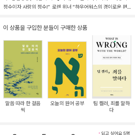
정수이자 사랑의 정수!”_로렌 위너 “하우어워스의 경이로운 편지
들!”_제임스 스미스 좋은 삶을 일구는 열네 가지 덕 그리고 성품
그리스도인이 바른 삶을 살기 위해 갖춰야 하는 덕목을 소개하고
이 상품을 구입한 분들이 구매한 상품
삶에서 실천하도록 돕는 윤리학적 안내서다. 스탠리는 친구 새뮤
얼과 조 베일리 웰스 부부의 아들 로리의 대부가 되어 주기로 하
고, 매해 로리의 세례 기념일을 맞아 편지를 보낸다. 그는 그리스
도인으로 사는 데 중요한 덕(Virtue) 열네 가지를 매년 한 가지씩
다루면서 각각의 덕이 어떻게 바른 성품을 형성하도록 돕는지 설
명한다. 자비로 시작한 첫 번째 편지는 진실함, 우정, 인내, 소망,
정의, 용기, 기쁨, 단순함, 한결같음, 겸손(과 유 머), 절제, 너그러
움, 믿음으로 이어진다. 그리고 마지막 장, 성품에서 스탠리는 성
품이 좋은 삶에 얼마나 중요한지 이야기한다. 신학자로서 가르쳤
말씀 따라 한 걸음
오늘의 원어 공부
팀 켈러, 죄를 말하
씩
다
던 내용을 대부로서 실천하다! 신학자이자 윤리학자인 스탠리는
‘타임’지가 ‘미국 최고의 신학자’라 칭했을 정도로 학자로서 명성
이 높다. 그럼에도 각 덕목이 지니는 윤리적·철학적 함의를 여러
읽고 싶어요 5명