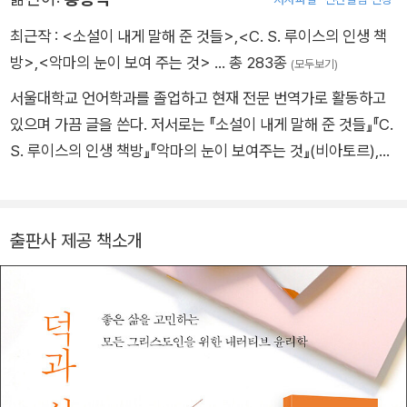
사학위를 받았다. 어거스태너칼리지(Augustana College), 노
터데임대학교(University of Notre Dame) 강단에서 가르쳤으
최근작 :
<소설이 내게 말해 준 것들>
,
<C. S. 루이스의 인생 책
며, 듀크대학교 신학대학원(Duke Divinity School)에서 길버트
방>
,
<악마의 눈이 보여 주는 것>
… 총 283종
(모두보기)
로우 신학적 윤리학 석좌교수로 재직했다. 30년 가까이 가르치
서울대학교 언어학과를 졸업하고 현재 전문 번역가로 활동하고
던 듀크에서 2013년 은퇴 후, 명예 교수로 연구와 집필 활동을 이
있으며 가끔 글을 쓴다. 저서로는 『소설이 내게 말해 준 것들』『C.
어 가고 있다. 에든버러대학교(University of Edinburgh) 등에
S. 루이스의 인생 책방』『악마의 눈이 보여주는 것』(비아토르),
서 명예 박사학위를 받았다. 2001년, 〈타임〉(Time)지에서 ‘미국
『오리지널 에필로그』『나니아 나라를 찾아서』(홍성사)가 있으며,
최고의 신학자’로 선정되었고, 인문학과 신학 분야의 권위 있는
옮긴 책으로는 『세이빙 다빈치』『올 댓 바이블』『잘 산다는 것』『영
기포드 강좌(Gifford Lectures)의 강연자로 초청되었으며, 20
적 가면을 벗어라』(복 있는 사람), 『영광의 무게』『피고석의 하나
출판사 제공 책소개
22년에는 미국 기독교윤리학회(The Society of Christian Eth
님』(홍성사), 『사랑과 정의』『한나의 아이』(IVP), 『어둠 속의 비
ics)에서 공로상을 수상했다. 그는 신학과 기독교 윤리의 관점에
밀』(비아토르) 등이 있다. 2009년 ‘CTK(크리스채너티투데이
서 사회 문제들을 조망하며, 정치 철학, 사회과학, 법학, 교육, 생
한국판) 번역가 대상’과 2014년 한국기독교출판협회 선정 ‘올해
명 윤리, 의료 윤리, 교회론, 공동체성 등 광범위한 분야에서 성경
의 역자상’을 수상했다.
적 대안을 제시해 왔다. 그의 사상은 이론적 논의에 그치지 않고,
실제 교회와 공동체 생활, 나아가 사회 속에서의 실천 윤리를 강
조한다. 다른 저서로는 《한나의 아이》, 《덕과 성품》, 《교회의 정