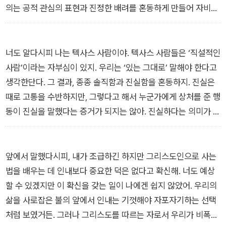
의는 공적 관심의 표현과 진정한 배려를 혼동하게 만들어 자비를
조롱한단다. 그리고 상황을 인식했음을 알리는 우리의 제스처가
사실은 우리의 자기중심성을 표현한다는 추한 진실을 가리지.
“자비 Kindness” _2003년 10월 27일
너도 알다시피 나는 텍사스 사람이야. 텍사스 사람들은 ‘직설적인
사람’이라는 자부심이 있지. 우리는 ‘있는 그대로’ 말해야 한다고
생각한단다. 그 결과, 종종 솔직함과 진실함을 혼동하지. 진실은
때로 고통을 수반하지만, 그렇다고 해서 누군가에게 상처를 준 행
동이 진실을 말했다는 증거가 되지는 않아. 진실하다는 의미가 해
야 할 말을 노골적으로 전해야 한다는 뜻은 아니거든. 우리는 해
야 할 말을 받아들여질 수 있는 방식으로 말해야 해.
“진실함 Truthfulness” _2004년 10월 27일
앞에서 말했다시피, 내가 조급하긴 하지만 그리스도인으로 사는
법을 배우는 데 인내보다 중요한 덕은 없다고 확신해. 너도 예상
할 수 있겠지만 이 확신을 갖는 일이 나에겐 쉽지 않았어. 우리의
삶을 사로잡은 불의 앞에서 인내는 기껏해야 자포자기하는 선택
처럼 보였거든. 그러나 그리스도를 따르는 자로서 우리가 비폭력