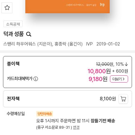
소득공제
덕과 성품
스탠리 하우어워스
(지은이),
홍종락
(옮긴이)
IVP
2019-01-02
종이책
12,000
원,
10%
10,800
원
+ 600원
9,180
원
카드최대혜택가
더보기
전자책
8,100
원
수령예상일
양탄자배송
오후 1시까지 주문하면 밤 11시
잠들기전 배송
(중구 서소문로 89-31 )
변경