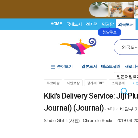
HOME
국내도서
전자책
만권당
외국도서
첫달무료
외국도
분야보기
일본도서
베스트셀러
새로나
일본어입력
무료배송
지연보상
정가제 FREE
소득공제
바인
Kiki's Delivery Service: Jiji
Journal) (Journal)
- <마녀 배달부 
Studio Ghibli
(사진)
Chronicle Books
2019-08-2