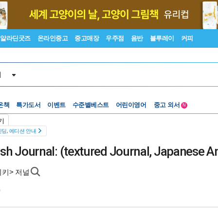
알라딘굿즈
온라인중고
중고매장
우주점
음반
블루레이
커피
서
수준별베스트
중고 외서
온책
특가도서
이벤트
어린이영어
N
Lexile®
5백원부터
기
수준별베스트
중고 외서
딩, 에디션 안내
 Plush Journal: (textured Journal, Japanese 
키키> 저널
0