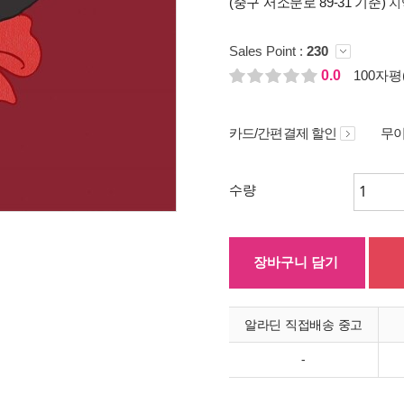
(중구 서소문로 89-31 기준)
지
Sales Point :
230
0.0
100자평(
카드/간편결제 할인
무이
수량
장바구니 담기
알라딘 직접배송 중고
-