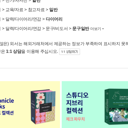
서
>
전기/자서전
>
일반
서
>
교육/자료
>
참고자료
>
일반
서
>
달력/다이어리/연감
>
다이어리
서
>
달력/다이어리/연감
>
문구/비도서
>
문구일반
더보기
 많은) 외서는 해외거래처에서 제공하는 정보가 부족하여 표시하지 못
항은
1:1 상담
을 이용해 주십시오.