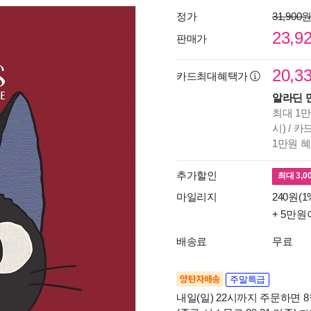
정가
31,900
23,9
판매가
20,3
카드최대혜택가
알라딘 
최대 1만
시) / 
1만원 
추가할인
최대
3,0
마일리지
240원(1
+ 5만원
배송료
무료
양탄자배송
주말특급
내일(일) 22시까지 주문하면 8월