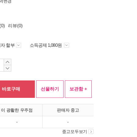
역변경
0)
리뷰(0)
자 할부
소득공제 1,080원
바로구매
선물하기
보관함 +
이 광활한 우주점
판매자 중고
-
-
중고모두보기