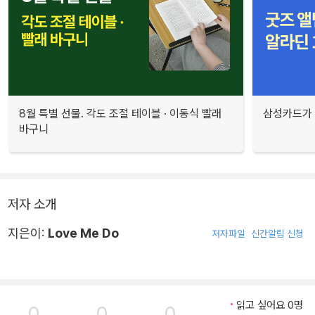
8월 특별 선물. 각도 조절 테이블 · 이동식 빨래
삼성카드가 
바구니
저자 소개
지은이:
Love Me Do
저자파일
신간알림 신청
읽고 싶어요 0명
0
0
0