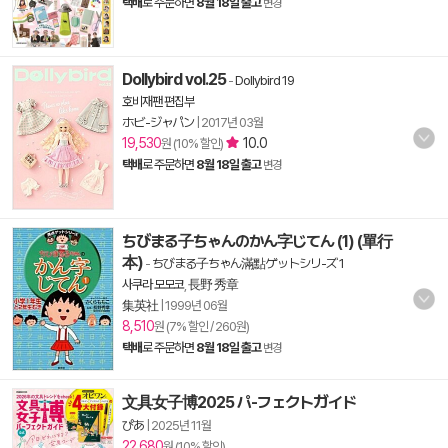
택배
로 주문하면
8월 18일 출고
변경
Dollybird vol.25
-
Dollybird 19
호비재팬 편집부
ホビ-ジャパン
|
2017년 03월
19,530
10.0
원 (10% 할인)
택배
로 주문하면
8월 18일 출고
변경
ちびまる子ちゃんのかん字じてん (1) (單行
本)
-
ちびまる子ちゃん滿點ゲットシリ-ズ 1
사쿠라 모모코
,
長野 秀章
集英社
|
1999년 06월
8,510
원 (7% 할인 / 260원)
택배
로 주문하면
8월 18일 출고
변경
文具女子博2025 パ-フェクトガイド
ぴあ
|
2025년 11월
22,680
원 (10% 할인)