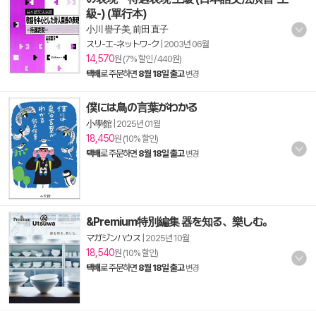
級-) (單行本)
小川 譽子美
,
前田 直子
スリ-エ-ネットワ-ク
|
2003년 06월
14,570
원 (7% 할인 / 440원)
택배
로 주문하면
8월 18일 출고
변경
僕には鳥の言葉がわかる
小學館
|
2025년 01월
18,450
원 (10% 할인)
택배
로 주문하면
8월 18일 출고
변경
&Premium特別編集 器を知る、樂しむ。
マガジンハウス
|
2025년 10월
18,540
원 (10% 할인)
택배
로 주문하면
8월 18일 출고
변경