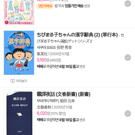
밤 11시
잠들기전 배송
양탄자배송
변경
ちびまる子ちゃんの漢字辭典 (2) (單行本)
-
ち
びまる子ちゃん滿點ゲットシリ-ズ 2
사쿠라 모모코
,
長野 秀章
集英社
|
2000년 03월
9,160
원 (460원)
택배
로 주문하면
8월 18일 출고
변경
미리보기
飜譯夜話 (文春新書) (新書)
무라카미 하루키
,
柴田 元幸
文藝春秋
|
2000년 10월
8,020
원 (10% 할인)
택배
로 주문하면
8월 18일 출고
변경