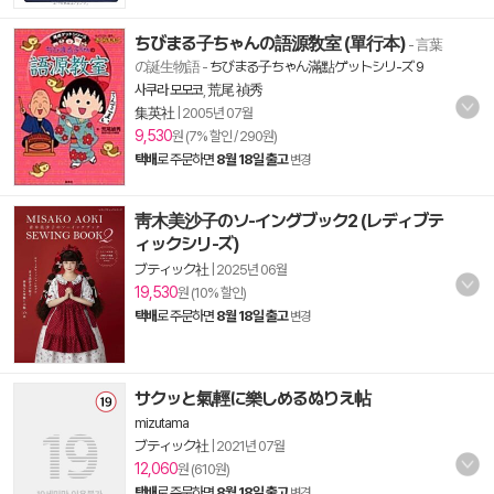
ちびまる子ちゃんの語源敎室 (單行本)
- 言葉
の誕生物語
-
ちびまる子ちゃん滿點ゲットシリ-ズ 9
사쿠라 모모코
,
荒尾 禎秀
集英社
|
2005년 07월
9,530
원 (7% 할인 / 290원)
택배
로 주문하면
8월 18일 출고
변경
靑木美沙子のソ-イングブック2 (レディブテ
ィックシリ-ズ)
ブティック社
|
2025년 06월
19,530
원 (10% 할인)
택배
로 주문하면
8월 18일 출고
변경
サクッと氣輕に樂しめるぬりえ帖
mizutama
ブティック社
|
2021년 07월
12,060
원 (610원)
택배
로 주문하면
8월 18일 출고
변경