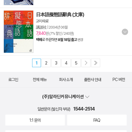
日本語擬態語辭典 (文庫)
고미 타로
講談社
|
2004년 06월
7,840
원 (7% 할인 / 240원)
택배
로 주문하면
8월 18일 출고
변경
1
2
3
4
5
로그인
전체 메뉴
회사 소개
출판사 안내
PC 버전
(주)알라딘커뮤니케이션
1544-2514
일반문의 (발신자 부담)
1:1 문의
FAQ