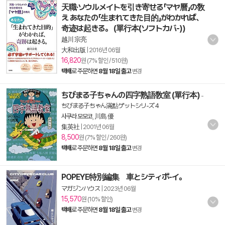
天職·ソウルメイトを引き寄せる「マヤ曆」の敎
え あなたの「生まれてきた目的」がわかれば、
奇迹は起きる。 (單行本(ソフトカバ-))
越川 宗亮
大和出版
|
2016년 06월
16,820
원 (7% 할인 / 510원)
택배
로 주문하면
8월 18일 출고
변경
ちびまる子ちゃんの四字熟語敎室 (單行本)
-
ちびまる子ちゃん滿點ゲットシリ-ズ 4
사쿠라 모모코
,
川島 優
集英社
|
2001년 06월
8,500
원 (7% 할인 / 260원)
택배
로 주문하면
8월 18일 출고
변경
POPEYE特別編集 車とシティボ-イ。
マガジンハウス
|
2023년 06월
15,570
원 (10% 할인)
택배
로 주문하면
8월 18일 출고
변경