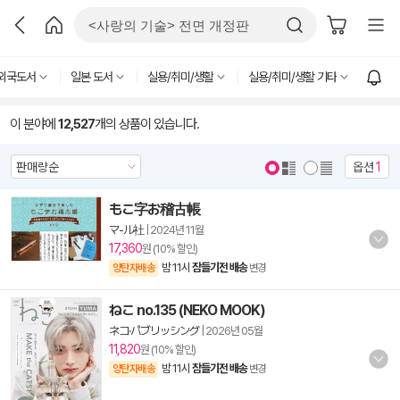
외국도서
일본 도서
실용/취미/생활
실용/취미/생활 기타
이 분야에
12,527
개의 상품이 있습니다.
옵션
1
もこ字お稽古帳
マ-ル社
|
2024년 11월
17,360
원 (10% 할인)
밤 11시
잠들기전 배송
양탄자배송
변경
ねこ no.135 (NEKO MOOK)
ネコ·パブリッシング
|
2026년 05월
11,820
원 (10% 할인)
밤 11시
잠들기전 배송
양탄자배송
변경