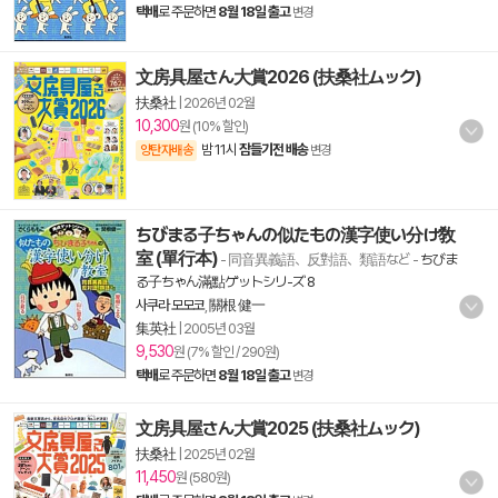
택배
로 주문하면
8월 18일 출고
변경
文房具屋さん大賞2026 (扶桑社ムック)
扶桑社
|
2026년 02월
10,300
원 (10% 할인)
밤 11시
잠들기전 배송
양탄자배송
변경
ちびまる子ちゃんの似たもの漢字使い分け敎
室 (單行本)
- 同音異義語、反對語、類語など
-
ちびま
る子ちゃん滿點ゲットシリ-ズ 8
사쿠라 모모코
,
關根 健一
集英社
|
2005년 03월
9,530
원 (7% 할인 / 290원)
택배
로 주문하면
8월 18일 출고
변경
文房具屋さん大賞2025 (扶桑社ムック)
扶桑社
|
2025년 02월
11,450
원 (580원)