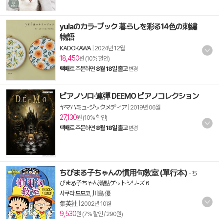
yulaのカラ-ブック 暮らしを彩る14色の刺繡
物語
KADOKAWA
|
2024년 12월
18,450
원 (10% 할인)
택배
로 주문하면
8월 18일 출고
변경
ピアノソロ·連彈 DEEMO ピアノコレクション
ヤマハミュ-ジックメディア
|
2019년 06월
27,130
원 (10% 할인)
택배
로 주문하면
8월 18일 출고
변경
ちびまる子ちゃんの慣用句敎室 (單行本)
-
ち
びまる子ちゃん滿點ゲットシリ-ズ 6
사쿠라 모모코
,
川島 優
集英社
|
2002년 10월
9,530
원 (7% 할인 / 290원)