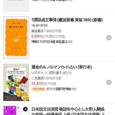
?譯語成立事情 (巖波新書 黃版 189) (新書)
야나부 아키라
巖波書店
|
1982년 01월
8,960
원 (7% 할인 / 270원)
택배
로 주문하면
8월 18일 출고
변경
運命のルノルマンカ-ド占い (單行本)
リズ·ディ-ン
,
宮田 攝子
(옮긴이)
二見書房
|
2016년 12월
34,300
원 (1,720원)
밤 11시
잠들기전 배송
양탄자배송
변경
日本語文法演習 敬語を中心とした對人關係
の表現―待遇表現 上級 (日本語文法演習-上