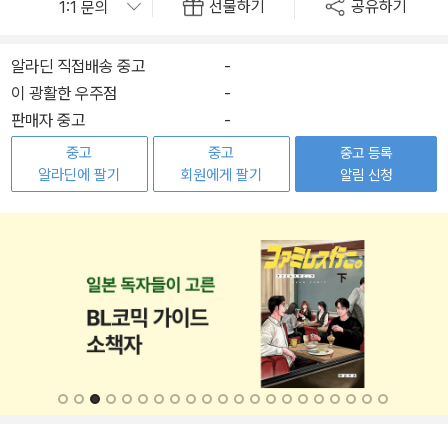
선물하기
공유하기
알라딘 직접배송 중고
-
이 광활한 우주점
-
판매자 중고
-
중고
중고
중고 등록
알라딘에 팔기
회원에게 팔기
알림 신청