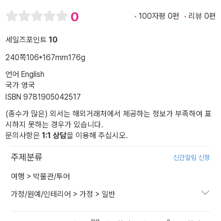
0
100자평 0편
리뷰 0편
세일즈포인트
10
240쪽
106*167mm
176g
언어 English
국가 영국
ISBN 9781905042517
(종수가 많은) 외서는 해외거래처에서 제공하는 정보가 부족하여 표
시하지 못하는 경우가 있습니다.
문의사항은
1:1 상담
을 이용해 주십시오.
주제분류
신간알림 신청
여행
>
박물관/투어
가정/원예/인테리어
>
가정
>
일반