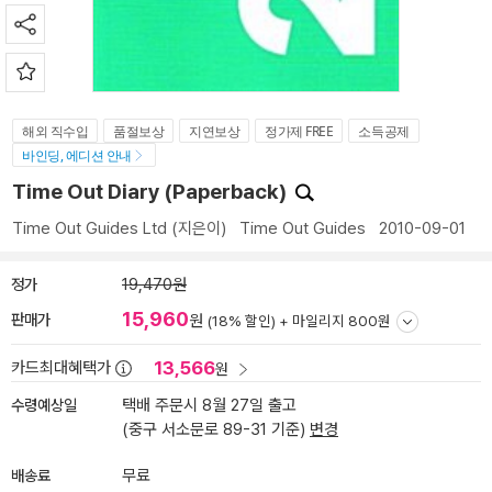
해외 직수입
품절보상
지연보상
정가제 FREE
소득공제
바인딩, 에디션 안내
Time Out Diary (Paperback)
Time Out Guides Ltd
(지은이)
Time Out Guides
2010-09-01
정가
19,470원
15,960
판매가
원
(18% 할인) +
마일리지 800원
13,566
카드최대혜택가
원
수령예상일
택배 주문시 8월 27일 출고
(중구 서소문로 89-31 기준)
변경
배송료
무료