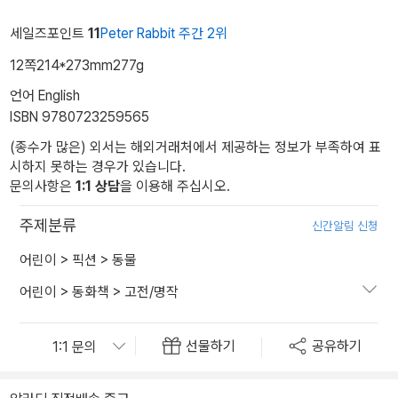
세일즈포인트
11
Peter Rabbit 주간 2위
12쪽
214*273mm
277g
언어 English
ISBN 9780723259565
(종수가 많은) 외서는 해외거래처에서 제공하는 정보가 부족하여 표
시하지 못하는 경우가 있습니다.
문의사항은
1:1 상담
을 이용해 주십시오.
주제분류
신간알림 신청
어린이
>
픽션
>
동물
어린이
>
동화책
>
고전/명작
선물하기
공유하기