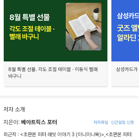
8월 특별 선물. 각도 조절 테이블 · 이동식 빨래
삼성카드가 
바구니
저자 소개
지은이:
베아트릭스 포터
저자파일
신간알림 신청
최근작 :
<초판본 피터 래빗 이야기 3 (미니미니북)>
,
<초판본 피터