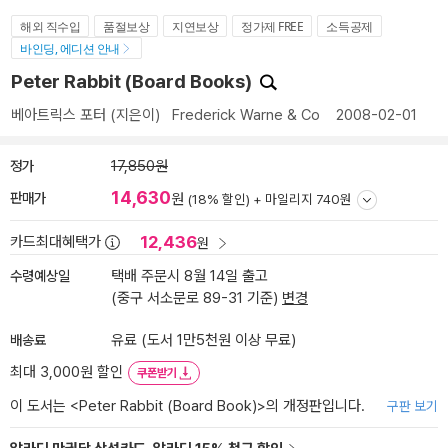
해외 직수입
품절보상
지연보상
정가제 FREE
소득공제
바인딩, 에디션 안내
Peter Rabbit (Board Books)
베아트릭스 포터
(지은이)
Frederick Warne & Co
2008-02-01
정가
17,850원
14,630
판매가
원
(18% 할인) +
마일리지 740원
12,436
카드최대혜택가
원
수령예상일
택배 주문시 8월 14일 출고
(중구 서소문로 89-31 기준)
변경
배송료
유료 (도서 1만5천원 이상 무료)
최대 3,000원 할인
쿠폰받기
이 도서는 <
Peter Rabbit (Board Book)
>의 개정판입니다.
구판 보기