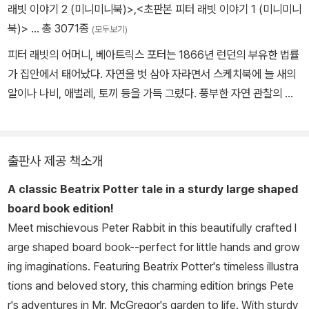
래빗 이야기 2 (미니미니북)>
,
<초판본 피터 래빗 이야기 1 (미니미니
북)>
… 총 3071종
(모두보기)
피터 래빗의 어머니, 베아트릭스 포터는 1866년 런던의 부유한 법률
가 집안에서 태어났다. 자연을 벗 삼아 자라면서 스케치북에 늘 새의
알이나 나비, 애벌레, 토끼 등을 가득 그렸다. 풍부한 자연 관찰의 경
험은 훗날 박물학자로 학식을 쌓는 데 밑거름이 되었다. 1901년 12
월, 베아트릭스는 자신의 애완 토끼 ‘벤저민’의 이야기와 그림을 담은
책을 자비 출판했다. 이 작은 책은 단 1실링 2펜스였고 순식간에 모두
출판사 제공 책소개
팔려 나갔다. 워낙 선풍적인 인기를 끌어 셜록 홈즈의 작가 코난 도일
A classic Beatrix Potter tale in a sturdy large shaped
도 자녀들에게 그 책을 사주었다고 한다. 그 후 프레더릭 원 출판사와
board book edition!
출판 계약을 맺고 불과 2년 만에 5만 부라는 대히트를 기록했다. 나
Meet mischievous Peter Rabbit in this beautifully crafted l
이가 들어서도 《글로스터의 재봉사》, 《다람쥐 넛킨 이야기》, 《벤저민
arge shaped board book--perfect for little hands and grow
버니 이야기》 등을 꾸준히 집필하면서 왕성한 작품 활동을 이어갔다.
ing imaginations. Featuring Beatrix Potter's timeless illustra
1943년 12월, 자연과 어린이, 동물을 사랑했던 베아트릭스 포터는
tions and beloved story, this charming edition brings Pete
무려 500만 평에 이르는 땅과 농장, 저택을 모두 기증하고 77세의
r's adventures in Mr. McGregor's garden to life. With sturdy
나이로 자연으로 돌아갔다.