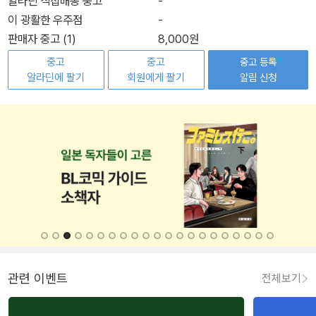
알라딘 직접배송 중고
-
이 광활한 우주점
-
판매자 중고 (1)
8,000원
중고
중고
중고 등록
알라딘에 팔기
회원에게 팔기
알림 신청
관련 이벤트
전체보기