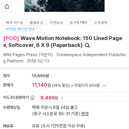
해외 직수입
품절보상
지연보상
정가제 FREE
소득공제
바인딩, 에디션 안내
[POD]
Wave Motion Notebook: 150 Lined Page
s, Softcover, 6 X 9 (Paperback)
Wild Pages Press
(지은이)
Createspace Independent Publishin
g Platform
2018-02-13
정가
13,590원
11,140
판매가
원
(18% 할인) +
마일리지 560원
9,469
카드최대혜택가
원
수령예상일
택배 주문시 8월 24일 출고
(중구 서소문로 89-31 기준)
변경
배송료
유료 (도서 1만5천원 이상 무료)