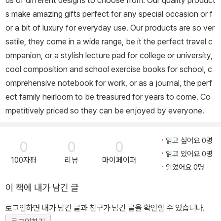
ds of different designs to choose from. Our quality product
s make amazing gifts perfect for any special occasion or f
or a bit of luxury for everyday use. Our products are so ver
satile, they come in a wide range, be it the perfect travel c
ompanion, or a stylish lecture pad for college or university,
cool composition and school exercise books for school, c
omprehensive notebook for work, or as a journal, the perf
ect family heirloom to be treasured for years to come. Co
mpetitively priced so they can be enjoyed by everyone.
읽고 싶어요 0명
0
0
0
읽고 있어요 0명
100자평
리뷰
마이페이퍼
읽었어요 0명
이 책에 내가 남긴 글
로그인하면 내가 남긴 글과 친구가 남긴 글을 확인할 수 있습니다.