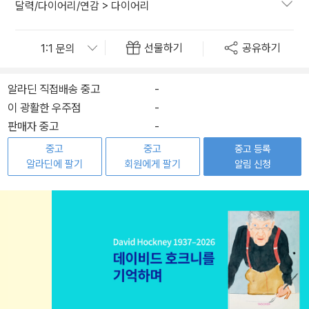
달력/다이어리/연감
>
다이어리
선물하기
공유하기
알라딘 직접배송 중고
-
이 광활한 우주점
-
판매자 중고
-
중고
중고
중고 등록
알라딘에 팔기
회원에게 팔기
알림 신청