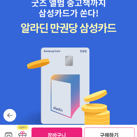
뒤로가
기
보관함담기
선물하기
선물하기
장바구니
구매하기