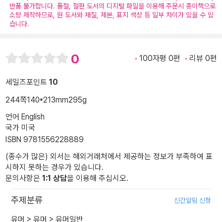
반품 불가합니다. 품절, 절판 도서의 디지털 파일을 이용해 주문시 종이책으로
소량 제작하므로, 원 도서와 재질, 제본, 표지 색상 등 일부 차이가 있을 수 있
습니다.
0
100자평 0편
리뷰 0편
세일즈포인트
10
244쪽
140*213mm
295g
언어 English
국가 미국
ISBN 9781556228889
(종수가 많은) 외서는 해외거래처에서 제공하는 정보가 부족하여 표
시하지 못하는 경우가 있습니다.
문의사항은
1:1 상담
을 이용해 주십시오.
주제분류
신간알림 신청
유머
>
유머
>
유머일반