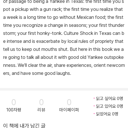
of passage to being a Yankee in Texas: the first time you s
pot a pickup with a gun rack; the first time you realize that
a week is a long time to go without Mexican food; the first
time you recognize a change in seasons; your first thunder
storm; your first honky-tonk. Culture Shock in Texas can b
e intense and is exacerbate by local rules of propriety that
tell us to keep out mouths shut. But here in this book we a
re going to talk all about it with good old Yankee outspoke
nness. We'll clear the air, share experiences, orient newcom
ers, and have some good laughs.
읽고 싶어요 0명
0
0
0
읽고 있어요 0명
100자평
리뷰
마이페이퍼
읽었어요 0명
이 책에 내가 남긴 글