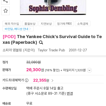
해외 직수입
품절보상
지연보상
정가제 FREE
소득공제
바인딩, 에디션 안내
[POD]
The Yankee Chick's Survival Guide to Te
xas (Paperback)
소피아 뎀블링
(지은이)
Taylor Trade Pub
2001-12-27
정가
32,080원
26,300
판매가
원
(18% 할인) +
마일리지 1,320원
22,355
카드최대혜택가
원
수령예상일
택배 주문시 8월 14일 출고
(중구 서소문로 89-31 기준)
변경
배송료
무료