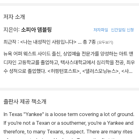
저자 소개
지은이:
소피아 뎀블링
저자파일
신간알림 신청
최근작 :
<나는 내성적인 사람입니다>
… 총 7종
(모두보기)
뉴욕 어퍼 웨스트 사이드 출신, 상업예술 전문가를 양성하는 아트 앤
디자인 고등학교를 졸업하고, 텍사스대학교에서 심리학을 전공, 최우
수 성적으로 졸업했다. <허핑턴포스트>, <댈러스모닝뉴스>, <사이
콜로지투데이>, <사이센트럴> 등을 통해 내성적인 성향에 대한 고백
과 심리학자로서의 견해를 적절히 넘나드는 에세이들로 인기를 끌고
있다. 특히 자신의 자리에서 조용히 맡은 일들을 해내고 있는 많은 내
출판사 제공 책소개
성적인 사람들을 이기주의자로 내몰고 있는 문화에 대해 비판하는 칼
In Texas "Yankee" is a loose term covering a lot of ground.
럼니스트이다. 다양한 문화권의 사람들과 함께 여행하는 내성적인 사
If you're not a Texan or a southerner, you're a Yankee and
람의 심리를 생생한 필체로 써내려간 에세이 ‘내성적인 여행자의 고
therefore, to many Texans, suspect. There are many rites
백’은 <사이콜로지투데이>에서 최고의 조회수를 기록하기도 했다.