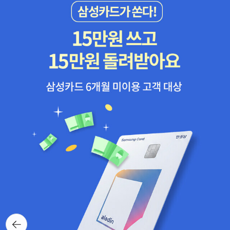
뒤로가
기