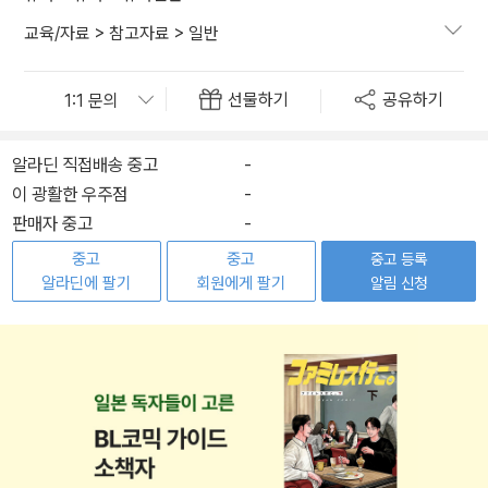
교육/자료
>
참고자료
>
일반
선물하기
공유하기
알라딘 직접배송 중고
-
이 광활한 우주점
-
판매자 중고
-
중고
중고
중고 등록
알라딘에 팔기
회원에게 팔기
알림 신청