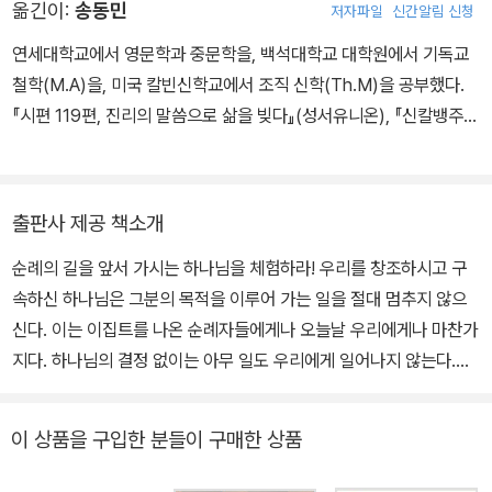
옮긴이:
송동민
저자파일
신간알림 신청
연세대학교에서 영문학과 중문학을, 백석대학교 대학원에서 기독교
철학(M.A)을, 미국 칼빈신학교에서 조직 신학(Th.M)을 공부했다.
『시편 119편, 진리의 말씀으로 삶을 빚다』(성서유니온), 『신칼뱅주
의』(다함), 『바울과 믿음 언어』(이레서원), 『창조 세계 돌봄』(죠이북
스), 『개혁주의 설교에 관하여』(복있는사람) 등을 번역했다.
출판사 제공 책소개
순례의 길을 앞서 가시는 하나님을 체험하라! 우리를 창조하시고 구
속하신 하나님은 그분의 목적을 이루어 가는 일을 절대 멈추지 않으
신다. 이는 이집트를 나온 순례자들에게나 오늘날 우리에게나 마찬가
지다. 하나님의 결정 없이는 아무 일도 우리에게 일어나지 않는다.
“여호와께서 그들 앞에서 가시며 낮에는 구름 기둥으로 그들의 길을
인도하시고 밤에는 불기둥을 그들에게 비추사 낮이나 밤이나 진행하
이 상품을 구입한 분들이 구매한 상품
게 하시니”(출 13:21). 이집트를 빠져나온 이스라엘 백성을 기다린
것은 40년간의 기나긴 광야 생활이었다. 그 오랜 세월 동안 그들과