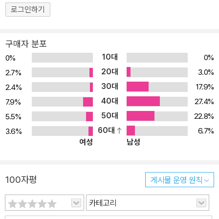
안전, 그들이 보인 순종, 그들이 받은 기업에 대해 상세하게 서술한다.
로그인하기
이러한 저자의 노고 덕분에 고단한 순례의 길을 걷고 있는 이 시대 그
리스도인들은 유익한 교훈과 더불어 큰 위로를 얻게 될 것이다. ■ B
구매자 분포
ST(Bible Speaks Today) 시리즈 소개 BST 시리즈는 다음 세 가
10대
0%
0%
지 목적을 특징으로 하는 신구약 및 주제별 강해 시리즈다. 즉, 성경
20대
3.0%
2.7%
본문을 정확하게 해설하고, 그것을 현대 생활에 관련시키며, 읽기 쉽
30대
17.9%
2.4%
게 만드는 것이다. 따라서 엄밀한 의미에서 이 시리즈는 ‘주석’이 아니
40대
27.4%
7.9%
다. 주석은 본문을 적용하기보다는 설명하려고 애쓰며, 독립된 책이
50대
22.8%
5.5%
라기보다는 참고서 역할을 하기 때문이다. 그렇다고 이 시리즈가 단
60대
6.7%
3.6%
순히 ‘설교집’인 것도 아니다. 설교집은 자칫 성경을 진지하게 다루지
여성
남성
않고 그저 현대적으로 적용하는 데 강조점을 둘 수 있기 때문이다. 본
시리즈는 하나님이 이미 하신 말씀을 통해 지금도 말씀하고 계시며,
그리스도인들의 삶과 건강과 성장을 위해서는 성령님이 오래전에 주
100자평
게시물 운영 원칙
신 그러나 항상 새로운 말씀을 통해 지금도 말씀하시는 것을 듣는 일
이 무엇보다 중요하다는 확신을 갖고 성경 본문을 깊이 분석하면서도
카테고리
오늘의 상황에 필요한 적용점을 균형 있게 제시하려는 목적으로 기획