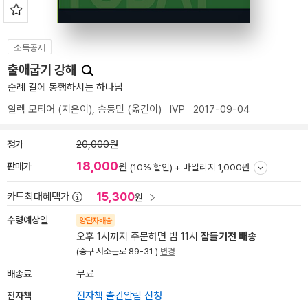
소득공제
출애굽기 강해
순례 길에 동행하시는 하나님
알렉 모티어
(지은이),
송동민
(옮긴이)
IVP
2017-09-04
정가
20,000원
18,000
판매가
원
(10% 할인) +
마일리지 1,000원
15,300
카드최대혜택가
원
수령예상일
양탄자배송
오후 1시까지 주문하면 밤 11시
잠들기전 배송
(중구 서소문로 89-31 )
변경
배송료
무료
전자책
전자책 출간알림 신청