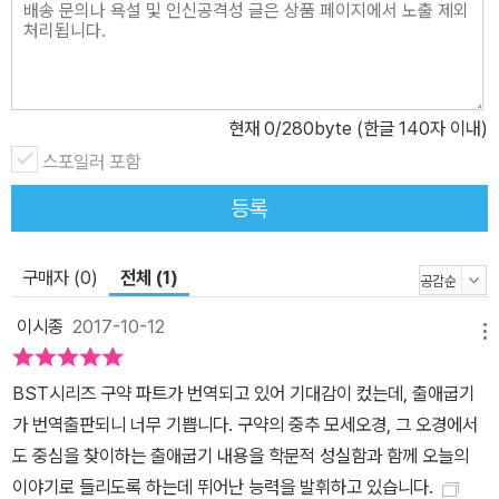
되었다. 신약 책임 편집자로는 존 스토트가 섬겼고, 구약 책임 편집자
로는 알렉 모티어, 주제별 책임 편집자로는 데렉 티드볼이 섬기고 있
다.
현재
0
/280byte (한글 140자 이내)
스포일러 포함
등록
구매자 (0)
전체 (1)
이시종
2017-10-12
메뉴
BST시리즈 구약 파트가 번역되고 있어 기대감이 컸는데, 출애굽기
가 번역출판되니 너무 기쁩니다. 구약의 중추 모세오경, 그 오경에서
도 중심을 찾이하는 출애굽기 내용을 학문적 성실함과 함께 오늘의
이야기로 들리도록 하는데 뛰어난 능력을 발휘하고 있습니다.