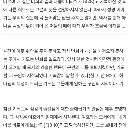
된 책이다. 출애굽기는 바로를 위해 국고성들을 건설하는 노예 민족
다르며 내 길은 너희의 길과 다름이니라”(사 55:8)고 기록하신 것 외
의 모습으로 시작해서(1:11) 똑같은 백성이 이제는 해방되어 자신들
에 다른 식으로는 그분의 뜻을 설명하시지 않는다. 따라서 성경 이야
의 하나님이 거하실 장막을 건축하는 모습으로 끝난다(35-40장).
기는 우리의 질문에 꼭 들어맞는 답을 주지는 않지만, 역사를 통해 하
출애굽기는 하나님의 어린 양에 대해 말하지만(12:1-12), 어린 양의
나님 백성의 몫이 되어 온 어둠의 때에 대해 우리가 조금씩 이해할 수
피 아래 피했던 그 사람들이 어떻게 돌아서서 금송아지를 만들고 숭
있는 틀과 맥락을 제공한다. 그분의 백성이 이집트에 오기까지 하나
배했는지도 서술한다(32:1-6). 이 책은 먼저 구원하시고(1-12장) 그
님이 그들을 다루신 일을 기록한 창세기를 살펴보면, 우리는 그 기록
후에는 동행하시며(13-17장) 최종적으로는 그분의 백성 가운데 내주
이 이후의 사건들에 빛을 비추어 주며 처음부터 끝까지 일하고 계시
시간이 아무 위안을 주지 못하고 정치 변화가 개선을 가져오지 못하
하시는(29:42-46) 하나님의 은혜에 관한 책이다. 그 중심에 성경의
는 하나님의 손길을 보여 준다는 사실을 발견할 것이다. 우리는 하나
는 곳에서 기도는 변화를 일으켰다. 앞서 말한 것처럼 인간적 관점에
근본 진리인 은혜와 율법이 있다(19-24장).
님이 그분의 계획을 그분의 방식과 척도대로, 그분의 시간 계획과 지
서 고려할 때 모세의 경솔한 행동이 구원의 때를 후퇴시켰다면, 기도
_서론 중에서
혜에 따라 행하시는 모습을 보게 된다. 그리고 비록 어두운 때였다 할
할 때 구원이 시작되었다고 똑같이 말할 수 있다(참고. 단 9:23). 하
지라도 아무 문제가 없었으며 만사는 계획되어 있었고 이후로도 다
나님의 백성이 드리는 기도는 그들에게 임하는 구원의 시작이다. 기
잘되리라고 확신하게 된다.
도가 하나님을 그 상황 속으로 끌어들이기 때문이다.
_1장 어둠의 때 중에서
_2장 전환점 중에서
참된 기독교적 섬김의 출발점에 대한 출애굽기의 관점은 매우 분명하
다. 그 섬김은 여호와의 임재에서 시작된다. 여호와는 모세에게 “내가
너를 바로에게 보[낸다]”(3:10)라고 말씀하셨지만, 그를 보내기 전에