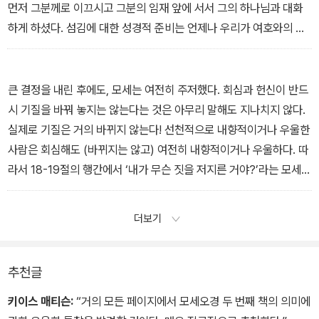
먼저 그분께로 이끄시고 그분의 임재 앞에 서서 그의 하나님과 대화
하게 하셨다. 섬김에 대한 성경적 준비는 언제나 우리가 여호와의 임
재 속에 머무는 데 있다.
_4장 깜짝 예고편 중에서
큰 결정을 내린 후에도, 모세는 여전히 주저했다. 회심과 헌신이 반드
시 기질을 바꿔 놓지는 않는다는 것은 아무리 말해도 지나치지 않다.
실제로 기질은 거의 바뀌지 않는다! 선천적으로 내향적이거나 우울한
사람은 회심해도 (바뀌지는 않고) 여전히 내향적이거나 우울하다. 따
라서 18-19절의 행간에서 ‘내가 무슨 짓을 저지른 거야?’라는 모세의
당황스런 생각을 읽어 냈다면 정확하게 본 것이다. 여호와는 자비롭
게 그를 위로하고 안심시키셨으며, 앞으로 일어날 일을 가리켜 보이
더보기
셨다.
_7장 간주곡: 경기장으로 중에서
추천글
키이스 매티슨:
“거의 모든 페이지에서 모세오경 두 번째 책의 의미에