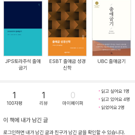
동행하신 하나님, 그들 가운데 임재하신 하나님, 그들을 돌보신 하나
님의 깊은 은혜를 깊이 묵상하고 오늘의 삶에서 체험하라. 이스라엘
백성의 출애굽과 40년의 광야 생활…그 가운데 언제나 하나님이 계
셨다! 구약의 출애굽기 이야기는 그 전체가 언약의 내러티브다. 아브
라함과 그 자손들에게 약속을 주셨던 하나님은 그 약속을 잊지 않고
신실하게 지키셨다. 하나님은 불타는 떨기나무 가운데 모세에게 나타
나셔서 그에게 이스라엘 백성을 이끌라는 사명을 주셨다. 그분은 이
JPS토라주석 출애
ESBT 출애굽 성경
UBC 출애굽기
스라엘이 그분의 소유라고 선언하셨고 이집트의 종살이에서 벗어나
굽기
신학
게 하셨으며 기나긴 광야 생활 동안 세심하게 돌보셨다. 그리고 마침
내 조상들에게 약속하셨던 땅을 주셨다. 저자 알렉 모티어는 해박한
성경 지식과 뛰어난 통찰력을 바탕으로 이러한 출애굽기 이야기가 성
읽고 싶어요 1명
1
1
0
경의 하나님에 대해 증언하는 바를 들려준다. 그 증언에는 훗날 이 땅
읽고 있어요 4명
100자평
리뷰
마이페이퍼
에 오실 대제사장 예수 그리스도에 대한 예기가 풍성하게 담겨 있다.
읽었어요 2명
신약과 구약을 폭넓게 아우르는 저자의 혜안을 통해 우리는 성경 전
이 책에 내가 남긴 글
체를 관통하는 구원의 역사를 한눈에 살펴볼 수 있다. 또한 본서는 이
로그인하면 내가 남긴 글과 친구가 남긴 글을 확인할 수 있습니다.
스라엘 백성이 걸었던 순례의 길을 따라가면서 그들이 누린 구원과