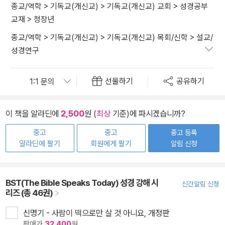
종교/역학
>
기독교(개신교)
>
기독교(개신교) 교회
>
성경공부
교재
>
청장년
종교/역학
>
기독교(개신교)
>
기독교(개신교) 목회/신학
>
설교/
성경연구
선물하기
공유하기
이 책을 알라딘에
2,500
원 (
최상
기준)에 파시겠습니까?
중고
중고
중고 등록
알라딘에 팔기
회원에게 팔기
알림 신청
BST(The Bible Speaks Today) 성경 강해 시
신간알림 신청
리즈 (총 46권)
신명기 - 사람이 떡으로만 살 것 아니요, 개정판
판매가
32,400
원