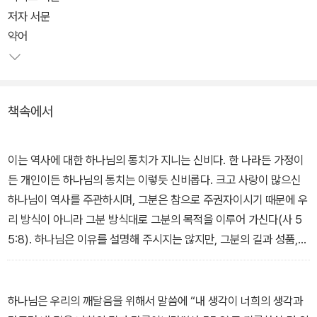
저자는 성경 지식과 통찰력을 바탕으로 이러한 출애굽기 이야기가 성
저자 서문
경의 하나님에 대해 증언하는 바를 들려준다. 이스라엘 백성이 걸었
약어
던 순례의 길을 따라가면서 그들이 누린 구원과 안전, 그들이 보인 순
종, 그들이 받은 기업에 대해 상세하게 서술한다. 신약과 구약을 폭넓
게 아우르는 저자의 혜안을 통해 우리는 성경 전체를 관통하는 구원
책속에서
의 역사를 한눈에 살펴볼 수 있다.
이는 역사에 대한 하나님의 통치가 지니는 신비다. 한 나라든 가정이
든 개인이든 하나님의 통치는 이렇듯 신비롭다. 크고 사랑이 많으신
하나님이 역사를 주관하시며, 그분은 참으로 주권자이시기 때문에 우
리 방식이 아니라 그분 방식대로 그분의 목적을 이루어 가신다(사 5
5:8). 하나님은 이유를 설명해 주시지는 않지만, 그분의 길과 성품,
그분의 뜻과 변함없는 신실하심에 대한 충분한 통찰을 자기 백성에게
주신다. 그래서 시대가 아무리 어두울지라도, 그 백성은 믿음으로 살
고 소망으로 힘을 얻을 수 있다.…출애굽기는 뛰어난 예술성으로 기록
하나님은 우리의 깨달음을 위해서 말씀에 “내 생각이 너희의 생각과