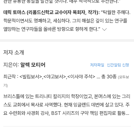
관한 유용한 통찰을 발견할 것이다. 매우 적극적으로 추천한다.”
데릭 토마스 (리폼드신학교 교수이자 목회자, 작가):
“탁월한 주해다.
학문적이면서도 명쾌하고, 세심하다. 그의 해설은 깊이 있는 연구를
열망하는 연구자들을 올바른 방향으로 향하게 한다.”
저자 소개
지은이:
알렉 모티어
저자파일
신간알림 신청
최근작 :
<빌립보서>
,
<야고보서>
,
<이사야 주석>
… 총 30종
(모두보
기)
브리스틀에 있는 트리니티 칼리지의 학장이었고, 본머스에 있는 그리
스도 교회에서 목사로 사역했다. 현재 잉글랜드 데번에 살고 있다. 주
요 수련회와 사경회 강사, BST 시리즈의 구약 책임 편집자로 활동하
고 있으며, 저서로는 BST 시리즈 중 『출애굽기』 『야고보서』(이상 IV
P), 『이사야 주석』(솔로몬) 등이 있다.