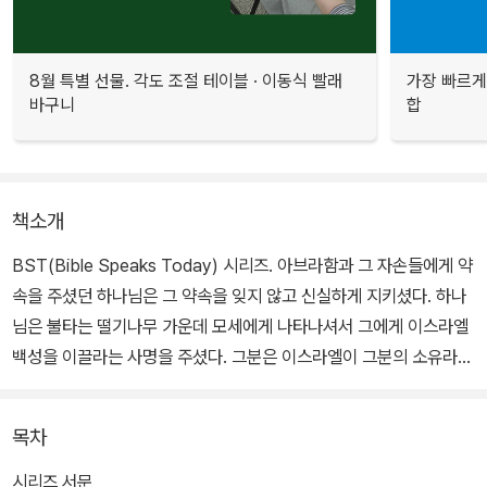
8월 특별 선물. 각도 조절 테이블 · 이동식 빨래
가장 빠르게
바구니
합
책소개
BST(Bible Speaks Today) 시리즈. 아브라함과 그 자손들에게 약
속을 주셨던 하나님은 그 약속을 잊지 않고 신실하게 지키셨다. 하나
님은 불타는 떨기나무 가운데 모세에게 나타나셔서 그에게 이스라엘
백성을 이끌라는 사명을 주셨다. 그분은 이스라엘이 그분의 소유라고
선언하셨고 이집트의 종살이에서 벗어나게 하셨으며 기나긴 광야 생
활 동안 세심하게 돌보셨다. 그리고 마침내 조상들에게 약속하셨던
목차
땅을 주셨다.
시리즈 서문