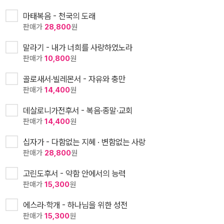
마태복음 - 천국의 도래
판매가
28,800
원
말라기 - 내가 너희를 사랑하였노라
판매가
10,800
원
골로새서·빌레몬서 - 자유와 충만
판매가
14,400
원
데살로니가전후서 - 복음·종말·교회
판매가
14,400
원
십자가 - 다함없는 지혜 · 변함없는 사랑
판매가
28,800
원
고린도후서 - 약함 안에서의 능력
판매가
15,300
원
에스라·학개 - 하나님을 위한 성전
판매가
15,300
원