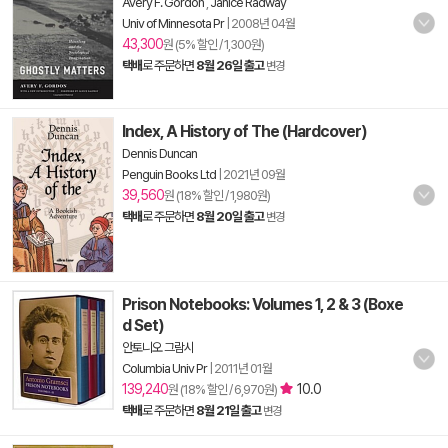
Avery F. Gordon
,
Janice Radway
Univ of Minnesota Pr
|
2008년 04월
43,300
원 (5% 할인 / 1,300원)
택배
로 주문하면
8월 26일 출고
변경
Index, A History of The (Hardcover)
Dennis Duncan
Penguin Books Ltd
|
2021년 09월
39,560
원 (18% 할인 / 1,980원)
택배
로 주문하면
8월 20일 출고
변경
Prison Notebooks: Volumes 1, 2 & 3 (Boxe
d Set)
안토니오 그람시
Columbia Univ Pr
|
2011년 01월
139,240
10.0
원 (18% 할인 / 6,970원)
택배
로 주문하면
8월 21일 출고
변경