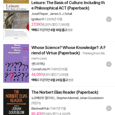
Leisure: The Basis of Culture: Including th
e Philosophical ACT (Paperback)
Josef Pieper
,
James S. J. Schall
Ignatius Pr
|
2009년 10월
27,090
원 (20% 할인 / 1,360원)
택배
로 주문하면
8월 18일 출고
변경
Whose Science? Whose Knowledge?: A F
riend of Virtue (Paperback)
- Thinking from Wo
men's Lives
샌드라 하딩
Cornell Univ Pr
|
1991년 05월
44,060
원 (5% 할인 / 1,330원)
택배
로 주문하면
8월 26일 출고
변경
The Norbert Elias Reader (Paperback)
노르베르트 엘리아스
,
Stephen Mennell
,
Johan Goudsblom
(엮은이)
Blackwell Pub
|
1997년 11월
86,400
원 (18% 할인 / 4,320원)