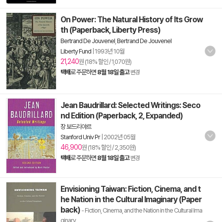
On Power: The Natural History of Its Grow
th (Paperback, Liberty Press)
Bertrand De Jouvenel
,
Bertrand De Jouvenel
Liberty Fund
|
1993년 10월
21,240
원 (18% 할인 / 1,070원)
택배
로 주문하면
8월 18일 출고
변경
Jean Baudrillard: Selected Writings: Seco
nd Edition (Paperback, 2, Expanded)
장 보드리야르
Stanford Univ Pr
|
2002년 05월
46,900
원 (18% 할인 / 2,350원)
택배
로 주문하면
8월 18일 출고
변경
Envisioning Taiwan: Fiction, Cinema, and t
he Nation in the Cultural Imaginary (Paper
back)
- Fiction, Cinema, and the Nation in the Cultural Ima
ginary