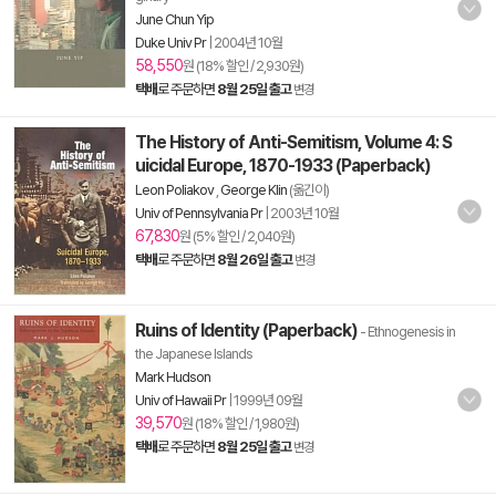
June Chun Yip
Duke Univ Pr
|
2004년 10월
58,550
원 (18% 할인 / 2,930원)
택배
로 주문하면
8월 25일 출고
변경
The History of Anti-Semitism, Volume 4: S
uicidal Europe, 1870-1933 (Paperback)
Leon Poliakov
,
George Klin
(옮긴이)
Univ of Pennsylvania Pr
|
2003년 10월
67,830
원 (5% 할인 / 2,040원)
택배
로 주문하면
8월 26일 출고
변경
Ruins of Identity (Paperback)
- Ethnogenesis in
the Japanese Islands
Mark Hudson
Univ of Hawaii Pr
|
1999년 09월
39,570
원 (18% 할인 / 1,980원)
택배
로 주문하면
8월 25일 출고
변경