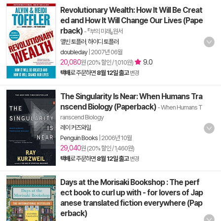
Revolutionary Wealth: How It Will Be Creat
ed and How It Will Change Our Lives (Pape
rback)
- 『부의 미래』원서
앨빈 토플러
,
하이디 토플러
doubleday
|
2007년 06월
20,080
9.0
원 (20% 할인 / 1,010원)
택배
로 주문하면
8월 12일 출고
변경
The Singularity Is Near: When Humans Tra
nscend Biology (Paperback)
- When Humans T
ranscend Biology
레이 커즈와일
Penguin Books
|
2006년 10월
29,040
원 (20% 할인 / 1,460원)
택배
로 주문하면
8월 12일 출고
변경
Days at the Morisaki Bookshop : The perf
ect book to curl up with - for lovers of Jap
anese translated fiction everywhere (Pap
erback)