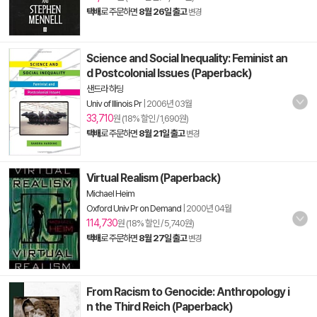
택배
로 주문하면
8월 26일 출고
변경
Science and Social Inequality: Feminist an
d Postcolonial Issues (Paperback)
샌드라 하딩
Univ of Illinois Pr
|
2006년 03월
33,710
원 (18% 할인 / 1,690원)
택배
로 주문하면
8월 21일 출고
변경
Virtual Realism (Paperback)
Michael Heim
Oxford Univ Pr on Demand
|
2000년 04월
114,730
원 (18% 할인 / 5,740원)
택배
로 주문하면
8월 27일 출고
변경
From Racism to Genocide: Anthropology i
n the Third Reich (Paperback)