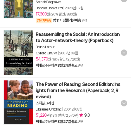
Satoshi Yagisawa
Bonnier Books Ltd
|
2023년 07월
17,600
원 (20% 할인 / 880원)
밤 11시
잠들기전 배송
양탄자배송
변경
Reassembling the Social : An Introduction
to Actor-network-theory (Paperback)
Bruno Latour
Oxford Univ Pr
|
2007년 09월
54,370
원 (18% 할인 / 2,720원)
택배
로 주문하면
8월 24일 출고
변경
The Power of Reading, Second Edition: Ins
ights from the Research (Paperback, 2, R
evised)
스티븐 크라센
Libraries Unltd Inc
|
2004년 08월
51,220
9.0
원 (18% 할인 / 2,570원)
택배
로 주문하면
8월 27일 출고
변경