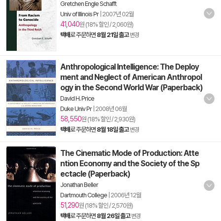
Gretchen Engle Schafft
Univ of Illinois Pr
|
2007년 02월
41,040
원 (18% 할인 / 2,060원)
택배
로 주문하면
8월 21일 출고
변경
Anthropological Intelligence: The Deploy
ment and Neglect of American Anthropol
ogy in the Second World War (Paperback)
David H. Price
Duke Univ Pr
|
2008년 06월
58,550
원 (18% 할인 / 2,930원)
택배
로 주문하면
8월 18일 출고
변경
The Cinematic Mode of Production: Atte
ntion Economy and the Society of the Sp
ectacle (Paperback)
Jonathan Beller
Dartmouth College
|
2006년 12월
51,290
원 (18% 할인 / 2,570원)
택배
로 주문하면
8월 26일 출고
변경