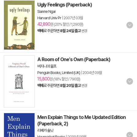
Ugly Feelings (Paperback)
Sianne Ngai
Harvard Univ Pr
|
2007년 03월
42,890
원 (20% 할인 / 1,290원)
택배
로 주문하면
8월 24일 출고
변경
A Room of One's Own (Paperback)
버지니아 울프
Penguin Books, Limited (UK)
|
2004년 09월
15,800
원 (18% 할인 / 790원)
택배
로 주문하면
8월 20일 출고
변경
Men Explain Things to Me Updated Edition
(Paperback, 2)
리베카 솔닛
Haymarket Books
|
2015년 09월