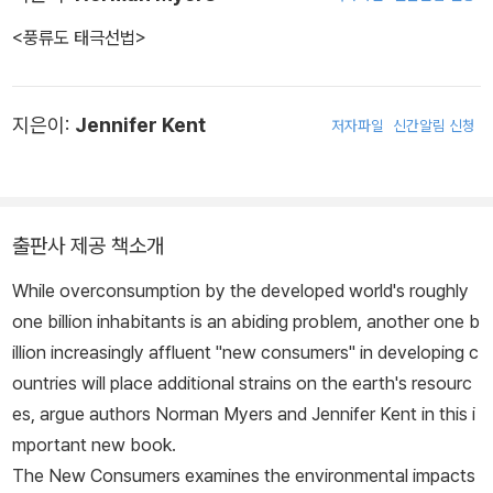
<풍류도 태극선법>
지은이:
Jennifer Kent
저자파일
신간알림 신청
출판사 제공 책소개
While overconsumption by the developed world's roughly
one billion inhabitants is an abiding problem, another one b
illion increasingly affluent "new consumers" in developing c
ountries will place additional strains on the earth's resourc
es, argue authors Norman Myers and Jennifer Kent in this i
mportant new book.
The New Consumers
examines the environmental impacts