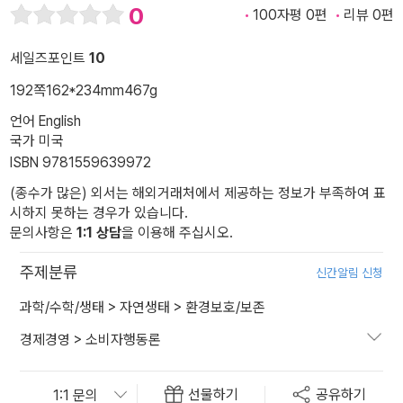
0
100자평 0편
리뷰 0편
세일즈포인트
10
192쪽
162*234mm
467g
언어 English
국가 미국
ISBN 9781559639972
(종수가 많은) 외서는 해외거래처에서 제공하는 정보가 부족하여 표
시하지 못하는 경우가 있습니다.
문의사항은
1:1 상담
을 이용해 주십시오.
주제분류
신간알림 신청
과학/수학/생태
>
자연생태
>
환경보호/보존
경제경영
>
소비자행동론
선물하기
공유하기