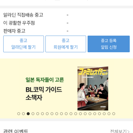
알라딘 직접배송 중고
-
이 광활한 우주점
-
판매자 중고
-
중고
중고
중고 등록
알라딘에 팔기
회원에게 팔기
알림 신청
관련 이벤트
전체보기