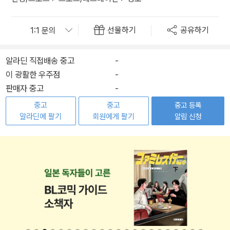
선물하기
공유하기
알라딘 직접배송 중고
-
이 광활한 우주점
-
판매자 중고
-
중고
중고
중고 등록
알라딘에 팔기
회원에게 팔기
알림 신청