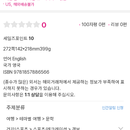
US, 해외배송불가
0
100자평 0편
리뷰 0편
세일즈포인트
10
272쪽
142*218mm
399g
언어 English
국가 영국
ISBN 9781857886566
(종수가 많은) 외서는 해외거래처에서 제공하는 정보가 부족하여 표
시하지 못하는 경우가 있습니다.
문의사항은
1:1 상담
을 이용해 주십시오.
주제분류
신간알림 신청
여행
>
테마별 여행
>
문학
건강/스포츠
>
스포츠/레크레이션
>
경보