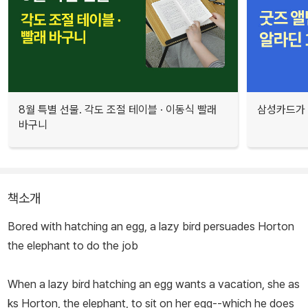
8월 특별 선물. 각도 조절 테이블 · 이동식 빨래
삼성카드가 
바구니
책소개
Bored with hatching an egg, a lazy bird persuades Horton
the elephant to do the job
When a lazy bird hatching an egg wants a vacation, she as
ks Horton, the elephant, to sit on her egg--which he does