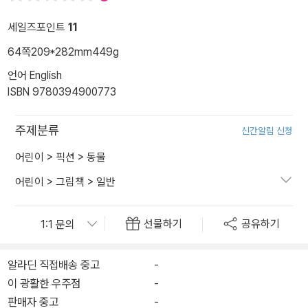
세일즈포인트
11
64쪽
209*282mm
449g
언어 English
ISBN 9780394900773
주제분류
신간알림 신청
어린이
>
픽션
>
동물
어린이
>
그림책
>
일반
선물하기
공유하기
알라딘 직접배송 중고
-
이 광활한 우주점
-
판매자 중고
-