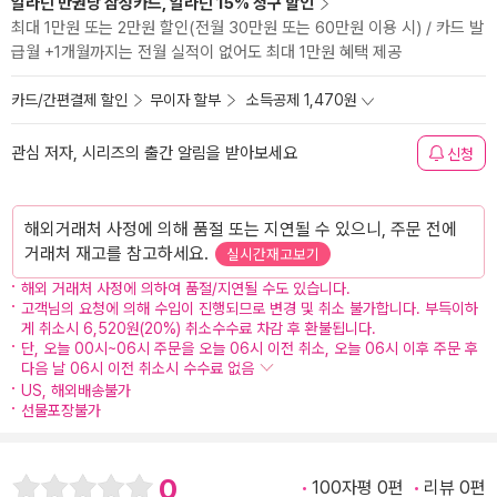
알라딘 만권당 삼성카드, 알라딘 15% 청구 할인
최대 1만원 또는 2만원 할인(전월 30만원 또는 60만원 이용 시) / 카드 발
급월 +1개월까지는 전월 실적이 없어도 최대 1만원 혜택 제공
카드/간편결제 할인
무이자 할부
소득공제 1,470원
관심 저자, 시리즈의 출간 알림을 받아보세요
신청
해외거래처 사정에 의해 품절 또는 지연될 수 있으니, 주문 전에
거래처 재고를 참고하세요.
실시간재고보기
해외 거래처 사정에 의하여 품절/지연될 수도 있습니다.
고객님의 요청에 의해 수입이 진행되므로 변경 및 취소 불가합니다. 부득이하
게 취소시 6,520원(20%) 취소수수료 차감 후 환불됩니다.
단, 오늘 00시~06시 주문을 오늘 06시 이전 취소, 오늘 06시 이후 주문 후
다음 날 06시 이전 취소시 수수료 없음
US, 해외배송불가
선물포장불가
0
100자평 0편
리뷰 0편