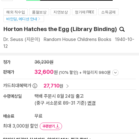
해외 직수입
품절보상
지연보상
정가제 FREE
소득공제
바인딩, 에디션 안내
Horton Hatches the Egg (Library Binding)
Dr. Seuss
(지은이)
Random House Childrens Books
1940-10-
12
정가
36,230원
32,600
판매가
원
(10% 할인) +
마일리지 980원
27,710
카드최대혜택가
원
수령예상일
택배 주문시 8월 24일 출고
(중구 서소문로 89-31 기준)
변경
배송료
무료
최대 3,000원 할인
쿠폰받기