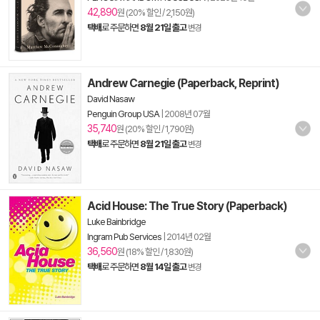
42,890
원 (20% 할인 / 2,150원)
택배
로 주문하면
8월 21일 출고
변경
Andrew Carnegie (Paperback, Reprint)
David Nasaw
Penguin Group USA
|
2008년 07월
35,740
원 (20% 할인 / 1,790원)
택배
로 주문하면
8월 21일 출고
변경
Acid House: The True Story (Paperback)
Luke Bainbridge
Ingram Pub Services
|
2014년 02월
36,560
원 (18% 할인 / 1,830원)
택배
로 주문하면
8월 14일 출고
변경