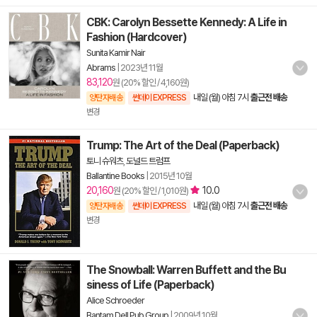
CBK: Carolyn Bessette Kennedy: A Life in
Fashion (Hardcover)
Sunita Kamir Nair
Abrams
|
2023년 11월
83,120
원 (20% 할인 / 4,160원)
내일 (월) 아침 7시
출근전 배송
양탄자배송
썬데이 EXPRESS
변경
Trump: The Art of the Deal (Paperback)
토니 슈워츠
,
도널드 트럼프
Ballantine Books
|
2015년 10월
20,160
10.0
원 (20% 할인 / 1,010원)
내일 (월) 아침 7시
출근전 배송
양탄자배송
썬데이 EXPRESS
변경
The Snowball: Warren Buffett and the Bu
siness of Life (Paperback)
Alice Schroeder
Bantam Dell Pub Group
|
2009년 10월