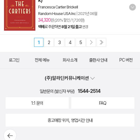
k)
Francesca Cartier Brickell
Random House USA Inc
|
2021년 06월
34,320
원 (20% 할인 / 1,720원)
택배
로 주문하면
8월 21일 출고
변경
1
2
3
4
5
로그인
전체 메뉴
회사 소개
출판사 안내
PC 버전
(주)알라딘커뮤니케이션
1544-2514
일반문의 (발신자 부담)
1:1 문의
FAQ
중고매장 위치, 영업시간 안내
뒤로가
기