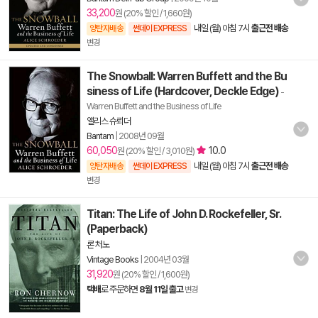
33,200
원 (20% 할인 / 1,660원)
내일 (월) 아침 7시
출근전 배송
양탄자배송
썬데이 EXPRESS
변경
The Snowball: Warren Buffett and the Bu
siness of Life (Hardcover, Deckle Edge)
-
Warren Buffett and the Business of Life
앨리스 슈뢰더
Bantam
|
2008년 09월
60,050
10.0
원 (20% 할인 / 3,010원)
내일 (월) 아침 7시
출근전 배송
양탄자배송
썬데이 EXPRESS
변경
Titan: The Life of John D. Rockefeller, Sr.
(Paperback)
론 처노
Vintage Books
|
2004년 03월
31,920
원 (20% 할인 / 1,600원)
택배
로 주문하면
8월 11일 출고
변경