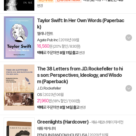
변경
Taylor Swift: In Her Own Words (Paperbac
k)
헬레나 헌트
Agate Pub Inc
|
2019년 09월
16,560
원 (20% 할인 / 830원)
택배
로 주문하면
8월 11일 출고
변경
The 38 Letters from J.D. Rockefeller to hi
s son: Perspectives, Ideology, and Wisdo
m (Paperback)
J. D. Rockefeller
OS
|
2023년 06월
21,960
원 (18% 할인 / 1,100원)
택배
로 주문하면
8월 14일 출고
변경
Greenlights (Hardcover)
- 매슈 매코너헤이 자서전
매튜 맥커너히
PENGUIN RANDOM HOUSE USA
|
2020년 10월