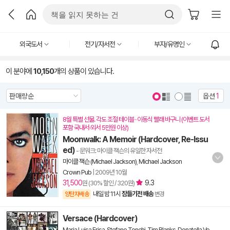
외국도서
전기/자서전
부자/유명인
이 분야에
10,150
개의 상품이 있습니다.
옵션
1
8월 특별 선물. 각도 조절 테이블 · 이동식 빨래 바구니 (이벤트 도서
포함 국내서·외서 5만원 이상)
Moonwalk: A Memoir (Hardcover, Re-Issu
ed)
- 문워크: 마이클 잭슨의 유일한 자서전
마이클 잭슨 (Michael Jackson)
,
Michael Jackson
Crown Pub
|
2009년 10월
31,500
9.3
원 (30% 할인 / 320원)
내일 밤 11시
잠들기전 배송
양탄자배송
변경
Versace (Hardcover)
Maria Luisa Frisa
,
Stefano Tonchi
,
Tim Blanks
,
Donatella Ve