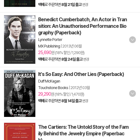
택배
로 주문하면
8월 21일 출고
변경
Benedict Cumberbatch, An Actor in Tran
sition: An Unauthorised Performance Bio
graphy (Paperback)
Lynnette Porter
MX Publishing
|
2013년 06월
25,690
원 (18% 할인 / 1,290원)
택배
로 주문하면
8월 24일 출고
변경
It's So Easy: And Other Lies (Paperback)
Duff McKagan
Touchstone Books
|
2012년 03월
29,290
원 (18% 할인 / 1,470원)
택배
로 주문하면
8월 14일 출고
변경
The Cartiers: The Untold Story of the Fam
ily Behind the Jewelry Empire (Paperbac