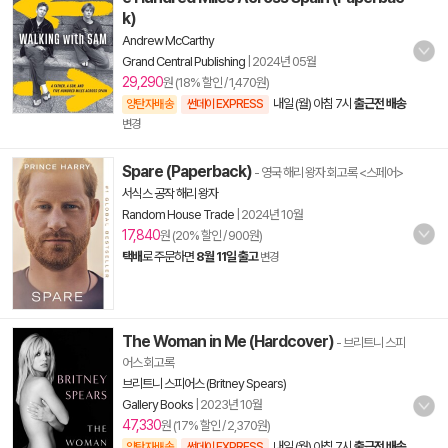
k)
Andrew McCarthy
Grand Central Publishing
|
2024년 05월
29,290
원 (18% 할인 / 1,470원)
내일 (월) 아침 7시
출근전 배송
양탄자배송
썬데이 EXPRESS
변경
Spare (Paperback)
- 영국 해리 왕자 회고록 <스페어>
서식스 공작 해리 왕자
Random House Trade
|
2024년 10월
17,840
원 (20% 할인 / 900원)
택배
로 주문하면
8월 11일 출고
변경
The Woman in Me (Hardcover)
- 브리트니 스피
어스 회고록
브리트니 스피어스 (Britney Spears)
Gallery Books
|
2023년 10월
47,330
원 (17% 할인 / 2,370원)
내일 (월) 아침 7시
출근전 배송
양탄자배송
썬데이 EXPRESS