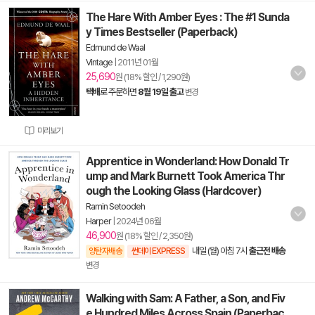
The Hare With Amber Eyes : The #1 Sunda
y Times Bestseller (Paperback)
Edmund de Waal
Vintage
|
2011년 01월
25,690
원 (18% 할인 / 1,290원)
택배
로 주문하면
8월 19일 출고
변경
미리보기
Apprentice in Wonderland: How Donald Tr
ump and Mark Burnett Took America Thr
ough the Looking Glass (Hardcover)
Ramin Setoodeh
Harper
|
2024년 06월
46,900
원 (18% 할인 / 2,350원)
내일 (월) 아침 7시
출근전 배송
양탄자배송
썬데이 EXPRESS
변경
Walking with Sam: A Father, a Son, and Fiv
e Hundred Miles Across Spain (Paperbac