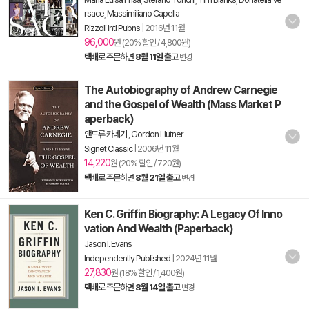
rsace
,
Massimiliano Capella
Rizzoli Intl Pubns
|
2016년 11월
96,000
원 (20% 할인 / 4,800원)
택배
로 주문하면
8월 11일 출고
변경
The Autobiography of Andrew Carnegie
and the Gospel of Wealth (Mass Market P
aperback)
앤드류 카네기
,
Gordon Hutner
Signet Classic
|
2006년 11월
14,220
원 (20% 할인 / 720원)
택배
로 주문하면
8월 21일 출고
변경
Ken C. Griffin Biography: A Legacy Of Inno
vation And Wealth (Paperback)
Jason I. Evans
Independently Published
|
2024년 11월
27,830
원 (18% 할인 / 1,400원)
택배
로 주문하면
8월 14일 출고
변경