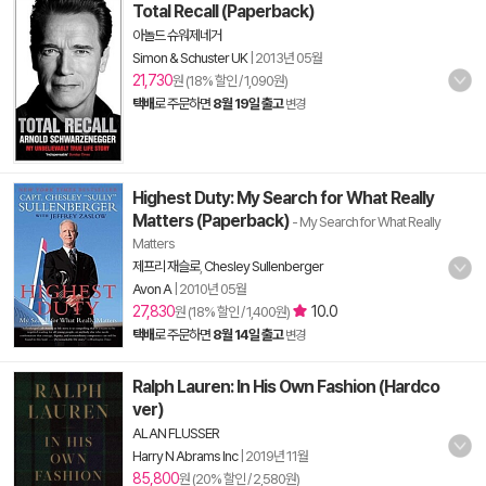
Total Recall (Paperback)
아놀드 슈워제네거
Simon & Schuster UK
|
2013년 05월
21,730
원 (18% 할인 / 1,090원)
택배
로 주문하면
8월 19일 출고
변경
Highest Duty: My Search for What Really
Matters (Paperback)
- My Search for What Really
Matters
제프리 재슬로
,
Chesley Sullenberger
Avon A
|
2010년 05월
27,830
10.0
원 (18% 할인 / 1,400원)
택배
로 주문하면
8월 14일 출고
변경
Ralph Lauren: In His Own Fashion (Hardco
ver)
ALAN FLUSSER
Harry N Abrams Inc
|
2019년 11월
85,800
원 (20% 할인 / 2,580원)