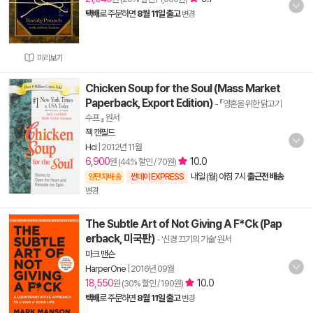
택배
로 주문하면
8월 11일 출고
변경
미리보기
Chicken Soup for the Soul (Mass Market
Paperback, Export Edition)
- 『영혼을 위한 닭고기
수프 』 원서
잭 캔필드
Hci
|
2012년 11월
6,900
10.0
원 (44% 할인 / 70원)
내일 (월) 아침 7시
출근전 배송
양탄자배송
썬데이 EXPRESS
변경
The Subtle Art of Not Giving A F*Ck (Pap
erback, 미국판)
- '신경 끄기의 기술' 원서
마크 맨슨
HarperOne
|
2016년 09월
18,550
10.0
원 (30% 할인 / 190원)
택배
로 주문하면
8월 11일 출고
변경