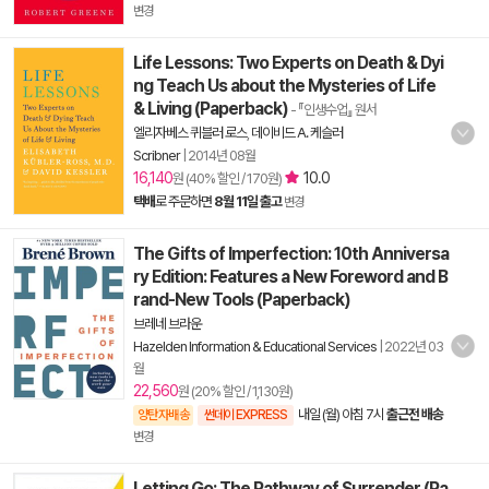
변경
Life Lessons: Two Experts on Death & Dyi
ng Teach Us about the Mysteries of Life
& Living (Paperback)
- 『인생수업』 원서
엘리자베스 퀴블러 로스
,
데이비드 A. 케슬러
Scribner
|
2014년 08월
16,140
10.0
원 (40% 할인 / 170원)
택배
로 주문하면
8월 11일 출고
변경
The Gifts of Imperfection: 10th Anniversa
ry Edition: Features a New Foreword and B
rand-New Tools (Paperback)
브레네 브라운
Hazelden Information & Educational Services
|
2022년 03
월
22,560
원 (20% 할인 / 1,130원)
내일 (월) 아침 7시
출근전 배송
양탄자배송
썬데이 EXPRESS
변경
Letting Go: The Pathway of Surrender (Pa