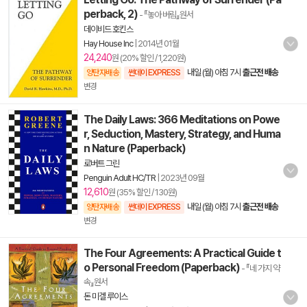
perback, 2)
- 『놓아 버림』원서
데이비드 호킨스
Hay House Inc
|
2014년 01월
24,240
원 (20% 할인 / 1,220원)
내일 (월) 아침 7시
출근전 배송
양탄자배송
썬데이 EXPRESS
변경
The Daily Laws: 366 Meditations on Powe
r, Seduction, Mastery, Strategy, and Huma
n Nature (Paperback)
로버트 그린
Penguin Adult HC/TR
|
2023년 09월
12,610
원 (35% 할인 / 130원)
내일 (월) 아침 7시
출근전 배송
양탄자배송
썬데이 EXPRESS
변경
The Four Agreements: A Practical Guide t
o Personal Freedom (Paperback)
- 『네 가지 약
속』원서
돈 미겔 루이스