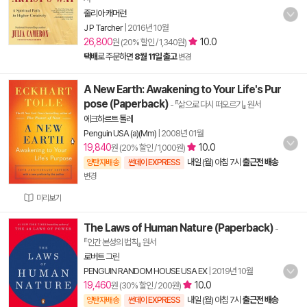
줄리아 캐머런
J P Tarcher
|
2016년 10월
26,800
10.0
원 (20% 할인 / 1,340원)
택배
로 주문하면
8월 11일 출고
변경
A New Earth: Awakening to Your Life's Pur
pose (Paperback)
- 『삶으로 다시 떠오르기』 원서
에크하르트 톨레
Penguin USA (a)(Mm)
|
2008년 01월
19,840
10.0
원 (20% 할인 / 1,000원)
내일 (월) 아침 7시
출근전 배송
양탄자배송
썬데이 EXPRESS
변경
미리보기
The Laws of Human Nature (Paperback)
-
『인간 본성의 법칙』 원서
로버트 그린
PENGUIN RANDOM HOUSE USA EX
|
2019년 10월
19,460
10.0
원 (30% 할인 / 200원)
내일 (월) 아침 7시
출근전 배송
양탄자배송
썬데이 EXPRESS