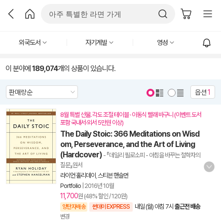
외국도서
자기계발
영성
이 분야에
189,074
개의 상품이 있습니다.
옵션
1
8월 특별 선물. 각도 조절 테이블 · 이동식 빨래 바구니 (이벤트 도서
포함 국내서·외서 5만원 이상)
The Daily Stoic: 366 Meditations on Wisd
om, Perseverance, and the Art of Living
(Hardcover)
- 『데일리 필로소피 - 아침을 바꾸는 철학자의
질문』원서
라이언 홀리데이
,
스티븐 핸슬먼
Portfolio
|
2016년 10월
11,700
원 (48% 할인 / 120원)
내일 (월) 아침 7시
출근전 배송
양탄자배송
썬데이 EXPRESS
변경