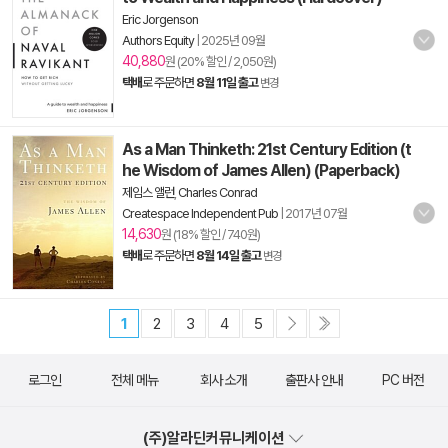
Eric Jorgenson
Authors Equity
|
2025년 09월
40,880
원 (20% 할인 / 2,050원)
택배
로 주문하면
8월 11일 출고
변경
As a Man Thinketh: 21st Century Edition (t
he Wisdom of James Allen) (Paperback)
제임스 앨런
,
Charles Conrad
Createspace Independent Pub
|
2017년 07월
14,630
원 (18% 할인 / 740원)
택배
로 주문하면
8월 14일 출고
변경
1
2
3
4
5
로그인
전체 메뉴
회사 소개
출판사 안내
PC 버전
(주)알라딘커뮤니케이션