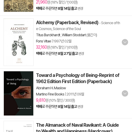
21,960
원 (18% 할인 / 1,100원)
택배
로 주문하면
8월 14일 출고
변경
Alchemy (Paperback, Revised)
- Science of th
e Cosmos, Science of the Soul
Titus Burckhardt
,
William Stoddart
(옮긴이)
Fons Vitae
|
1997년 02월
32,160
원 (18% 할인 / 1,610원)
택배
로 주문하면
8월 27일 출고
변경
Toward a Psychology of Being-Reprint of
1962 Edition First Edition (Paperback)
Abraham H. Maslow
Martino Fine Books
|
2011년 09월
9,810
원 (10% 할인 / 300원)
택배
로 주문하면
8월 14일 출고
변경
The Almanack of Naval Ravikant: A Guide
to Wealth and Happiness (Hardcover)