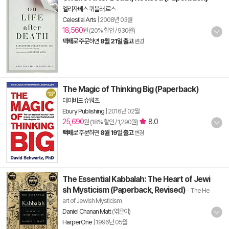
엘리자베스 퀴블러 로스
Celestial Arts
|
2008년 03월
18,560
원 (20% 할인 / 930원)
택배
로 주문하면
8월 21일 출고
변경
The Magic of Thinking Big (Paperback)
데이비드 슈워츠
Ebury Publishing
|
2016년 02월
25,690
8.0
원 (18% 할인 / 1,290원)
택배
로 주문하면
8월 19일 출고
변경
The Essential Kabbalah: The Heart of Jewi
sh Mysticism (Paperback, Revised)
- The He
art of Jewish Mysticism
Daniel Chanan Matt
(엮은이)
HarperOne
|
1996년 05월