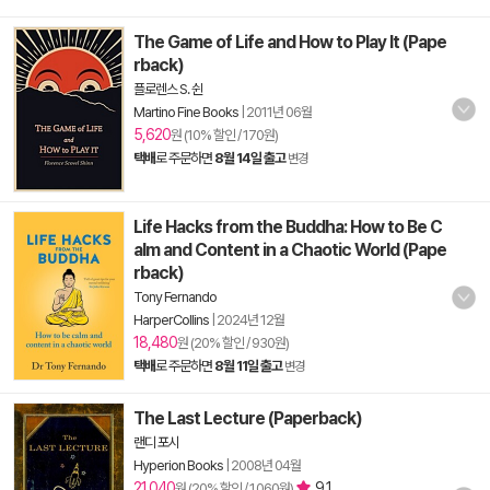
The Game of Life and How to Play It (Pape
rback)
플로렌스 S. 쉰
Martino Fine Books
|
2011년 06월
5,620
원 (10% 할인 / 170원)
택배
로 주문하면
8월 14일 출고
변경
Life Hacks from the Buddha: How to Be C
alm and Content in a Chaotic World (Pape
rback)
Tony Fernando
HarperCollins
|
2024년 12월
18,480
원 (20% 할인 / 930원)
택배
로 주문하면
8월 11일 출고
변경
The Last Lecture (Paperback)
랜디 포시
Hyperion Books
|
2008년 04월
21,040
9.1
원 (20% 할인 / 1,060원)