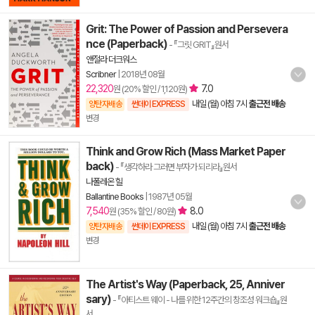
Grit: The Power of Passion and Persevera
nce (Paperback)
- 『그릿 GRIT』원서
앤절라 더크워스
Scribner
|
2018년 08월
22,320
7.0
원 (20% 할인 / 1,120원)
내일 (월) 아침 7시
출근전 배송
양탄자배송
썬데이 EXPRESS
변경
Think and Grow Rich (Mass Market Paper
back)
- 『생각하라 그러면 부자가 되리라』원서
나폴레온 힐
Ballantine Books
|
1987년 05월
7,540
8.0
원 (35% 할인 / 80원)
내일 (월) 아침 7시
출근전 배송
양탄자배송
썬데이 EXPRESS
변경
The Artist's Way (Paperback, 25, Anniver
sary)
- 『아티스트 웨이 - 나를 위한 12주간의 창조성 워크숍』원
서