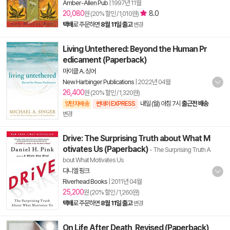
Amber-Allen Pub
|
1997년 11월
20,080
8.0
원 (20% 할인 / 1,010원)
택배
로 주문하면
8월 11일 출고
변경
Living Untethered: Beyond the Human Pr
edicament (Paperback)
마이클 A. 싱어
New Harbinger Publications
|
2022년 04월
26,400
원 (20% 할인 / 1,320원)
내일 (월) 아침 7시
출근전 배송
양탄자배송
썬데이 EXPRESS
변경
Drive: The Surprising Truth about What M
otivates Us (Paperback)
- The Surprising Truth A
bout What Motivates Us
다니엘 핑크
Riverhead Books
|
2011년 04월
25,200
원 (20% 할인 / 1,260원)
택배
로 주문하면
8월 11일 출고
변경
On Life After Death, Revised (Paperback)