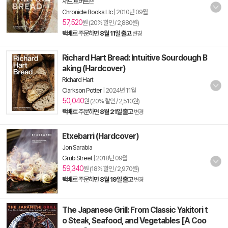
채드 로버트슨
Chronicle Books Llc
|
2010년 09월
57,520
원 (20% 할인 / 2,880원)
택배
로 주문하면
8월 11일 출고
변경
Richard Hart Bread: Intuitive Sourdough B
aking (Hardcover)
Richard Hart
Clarkson Potter
|
2024년 11월
50,040
원 (20% 할인 / 2,510원)
택배
로 주문하면
8월 21일 출고
변경
Etxebarri (Hardcover)
Jon Sarabia
Grub Street
|
2018년 09월
59,340
원 (18% 할인 / 2,970원)
택배
로 주문하면
8월 19일 출고
변경
The Japanese Grill: From Classic Yakitori t
o Steak, Seafood, and Vegetables [A Coo