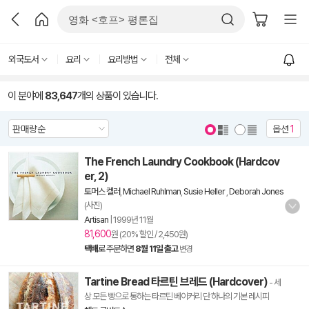
외국도서
요리
요리방법
전체
이 분야에
83,647
개의 상품이 있습니다.
옵션
1
The French Laundry Cookbook (Hardcov
er, 2)
토머스 켈러
,
Michael Ruhlman
,
Susie Heller
,
Deborah Jones
(사진)
Artisan
|
1999년 11월
81,600
원 (20% 할인 / 2,450원)
택배
로 주문하면
8월 11일 출고
변경
Tartine Bread 타르틴 브레드 (Hardcover)
- 세
상 모든 빵으로 통하는 타르틴 베이커리 단 하나의 기본 레시피