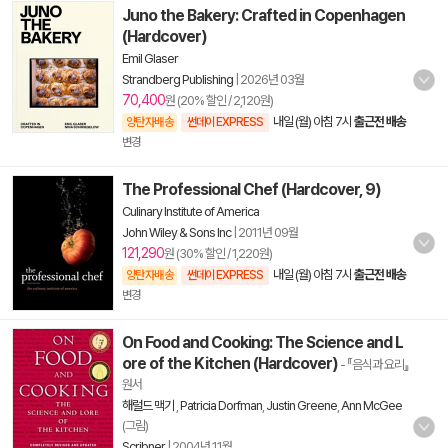
Juno the Bakery: Crafted in Copenhagen
(Hardcover)
Emil Glaser
Strandberg Publishing
|
2026년 03월
70,400
원 (20% 할인 / 2,120원)
내일 (월) 아침 7시
출근전 배송
양탄자배송
썬데이 EXPRESS
변경
The Professional Chef (Hardcover, 9)
Culinary Institute of America
John Wiley & Sons Inc
|
2011년 09월
121,290
원 (30% 할인 / 1,220원)
내일 (월) 아침 7시
출근전 배송
양탄자배송
썬데이 EXPRESS
변경
On Food and Cooking: The Science and L
ore of the Kitchen (Hardcover)
- 『음식과 요리』
원서
해럴드 맥기
,
Patricia Dorfman
,
Justin Greene
,
Ann McGee
(그림)
Scribner
|
2004년 11월