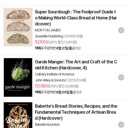
Super Sourdough : The Foolproof Guide t
o Making World-Class Bread at Home (Har
dcover)
MORTON JAMES
Quadrille Publishing
|
2019년 09월
52,100
원 (20% 할인 / 2,610원)
택배
로 주문하면
8월 21일 출고
변경
Garde Manger: The Art and Craft of the C
old Kitchen (Hardcover, 4)
Culinary Institute of America
John Wiley & Sons Inc
|
2012년 04월
121,580
원 (18% 할인 / 6,080원)
택배
로 주문하면
8월 20일 출고
변경
Babette's Bread: Stories, Recipes, and the
Fundamental Techniques of Artisan Brea
d (Hardcover)
Babette Kourelos