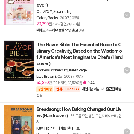
over)
클레어 벨튼
,
Susanne Ng
Gallery Books
|
2020년 06월
29,290
원 (18% 할인 / 1,470원)
택배
로 주문하면
8월 14일 출고
변경
The Flavor Bible: The Essential Guide to C
ulinary Creativity, Based on the Wisdom o
f America's Most Imaginative Chefs (Hard
cover)
Andrew Dornenburg
,
Karen Page
Little Brown & Co
|
2008년 09월
50,320
10.0
원 (20% 할인 / 2,520원)
내일 (월) 아침 7시
출근전 배송
양탄자배송
썬데이 EXPRESS
변경
Breadsong : How Baking Changed Our Liv
es (Hardcover)
- 『위로를 주는 빵집, 오렌지 베이커리』원
서
Kitty Tait
,
키티 테이트
,
앨 테이트