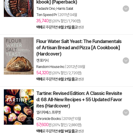
kbook] (Paperback)
Tadashi Ono
,
Harris Salat
Ten Speed Pr
|
2011년 04월
35,740
원 (20% 할인 / 1,790원)
택배
로 주문하면
8월 21일 출고
변경
Flour Water Salt Yeast: The Fundamentals
of Artisan Bread and Pizza [A Cookbook]
(Hardcover)
켄 포키시
Random House Inc
|
2012년 09월
54,320
원 (20% 할인 / 2,720원)
택배
로 주문하면
8월 21일 출고
변경
Tartine: Revised Edition: A Classic Revisite
d: 68 All-New Recipes + 55 Updated Favor
ites (Hardcover)
엘리자베스 프루엣
Chronicle Books
|
2019년 10월
57,600
원 (20% 할인 / 2,880원)
택배
로 주문하면
8월 14일 출고
변경