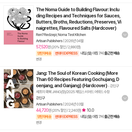
The Noma Guide to Building Flavour: Inclu
ding Recipes and Techniques for Sauces,
Butters, Broths, Reductions, Preserves, Vi
naigrettes, Flavoured Salts (Hardcover)
Ren? Redzepi
,
Noma Test Kitchen
Artisan Publishers
|
2026년 04월
57,520
원 (20% 할인 / 2,880원)
내일 (월) 아침 7시
출근전 배송
양탄자배송
썬데이 EXPRESS
변경
Jang: The Soul of Korean Cooking (More
Than 60 Recipes Featuring Gochujang, D
oenjang, and Ganjang) (Hardcover)
- 강민구
셰프의 쿡북 JANG(장)/2025 제임스 비어드 어워드 수장
강민구
Artisan Publishers
|
2024년 03월
44,720
10.0
원 (20% 할인 / 2,240원)
내일 (월) 아침 7시
출근전 배송
양탄자배송
썬데이 EXPRESS
변경