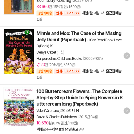
Bloomsbury Publishing
|
2022년 04월
33,660
원 (15% 할인 / 1,690원)
내일 (월) 아침 7시
출근전 배송
양탄자배송
썬데이 EXPRESS
변경
Minnie and Moo: The Case of the Missing
Jelly Donut (Paperback)
-
I Can Read Book Level
3 (Book) 19
Denys Cazet
(그림)
Harpercollins Childrens Books
|
2006년 09월
7,120
원 (20% 할인 / 360원)
내일 (월) 아침 7시
출근전 배송
양탄자배송
썬데이 EXPRESS
변경
100 Buttercream Flowers : The Complete
Step-by-Step Guide to Piping Flowers in B
uttercream Icing (Paperback)
Valeri Valeriano
,
크리스티나 옹
David & Charles Publishers
|
2015년 04월
10,560
원 (67% 할인 / 110원)
택배
로 주문하면
8월 14일 출고
변경