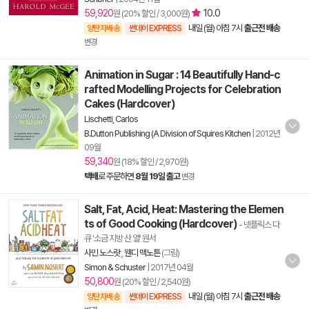
59,920
10.0
원 (20% 할인 / 3,000원)
내일 (월) 아침 7시
출근전 배송
양탄자배송
썬데이 EXPRESS
변경
Animation in Sugar : 14 Beautifully Hand-c
rafted Modelling Projects for Celebration
Cakes (Hardcover)
Lischetti, Carlos
B.Dutton Publishing (A Division of Squires Kitchen
|
2012년
09월
59,340
원 (18% 할인 / 2,970원)
택배
로 주문하면
8월 19일 출고
변경
Salt, Fat, Acid, Heat: Mastering the Elemen
ts of Good Cooking (Hardcover)
- 넷플릭스 다
큐 '소금 지방 산 열' 원서
사민 노스랏
,
웬디 맥노튼
(그림)
Simon & Schuster
|
2017년 04월
50,800
원 (20% 할인 / 2,540원)
내일 (월) 아침 7시
출근전 배송
양탄자배송
썬데이 EXPRESS