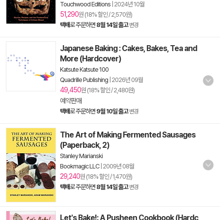
Touchwood Editions
|
2024년 10월
51,290
원 (18% 할인 / 2,570원)
택배
로 주문하면
8월 14일 출고
변경
Japanese Baking : Cakes, Bakes, Tea and
More (Hardcover)
Katsute Katsute 100
Quadrille Publishing
|
2026년 09월
49,450
원 (18% 할인 / 2,480원)
예약판매
택배
로 주문하면
9월 10일 출고
변경
The Art of Making Fermented Sausages
(Paperback, 2)
Stanley Marianski
Bookmagic LLC
|
2009년 08월
29,240
원 (18% 할인 / 1,470원)
택배
로 주문하면
8월 14일 출고
변경
Let's Bake!: A Pusheen Cookbook (Hardc