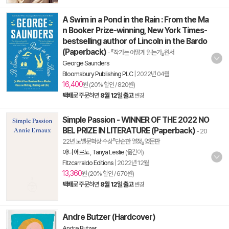
A Swim in a Pond in the Rain : From the Ma
n Booker Prize-winning, New York Times-
bestselling author of Lincoln in the Bardo
(Paperback)
- 『작가는 어떻게 읽는가』원서
George Saunders
Bloomsbury Publishing PLC
|
2022년 04월
16,400
원 (20% 할인 / 820원)
택배
로 주문하면
8월 12일 출고
변경
Simple Passion - WINNER OF THE 2022 NO
BEL PRIZE IN LITERATURE (Paperback)
- 20
22년 노벨문학상 수상『단순한 열정』영문판
아니 에르노
,
Tanya Leslie
(옮긴이)
Fitzcarraldo Editions
|
2022년 12월
13,360
원 (20% 할인 / 670원)
택배
로 주문하면
8월 12일 출고
변경
Andre Butzer (Hardcover)
Andre Butzer