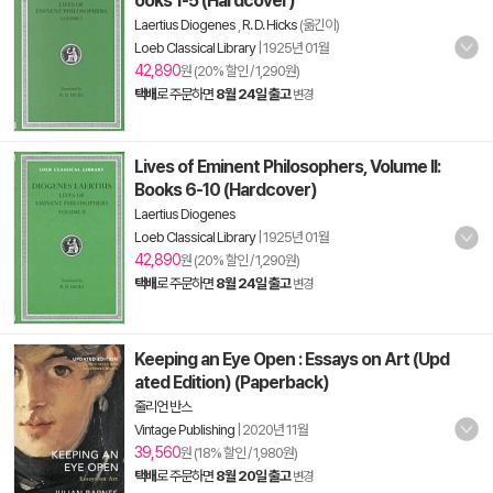
ooks 1-5 (Hardcover)
Laertius Diogenes
,
R. D. Hicks
(옮긴이)
Loeb Classical Library
|
1925년 01월
42,890
원 (20% 할인 / 1,290원)
택배
로 주문하면
8월 24일 출고
변경
Lives of Eminent Philosophers, Volume II:
Books 6-10 (Hardcover)
Laertius Diogenes
Loeb Classical Library
|
1925년 01월
42,890
원 (20% 할인 / 1,290원)
택배
로 주문하면
8월 24일 출고
변경
Keeping an Eye Open : Essays on Art (Upd
ated Edition) (Paperback)
줄리언 반스
Vintage Publishing
|
2020년 11월
39,560
원 (18% 할인 / 1,980원)
택배
로 주문하면
8월 20일 출고
변경