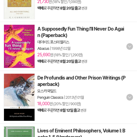
21,730
원 (18% 할인 / 1,090원)
택배
로 주문하면
8월 20일 출고
변경
A Supposedly Fun Thing I'll Never Do Agai
n (Paperback)
데이비드 포스터 월리스
Abacus
|
1998년 02월
25,690
원 (18% 할인 / 1,290원)
택배
로 주문하면
8월 20일 출고
변경
De Profundis and Other Prison Writings (P
aperback)
오스카 와일드
Penguin Classics
|
2013년 01월
18,000
원 (20% 할인 / 900원)
택배
로 주문하면
8월 12일 출고
변경
Lives of Eminent Philosophers, Volume I: B