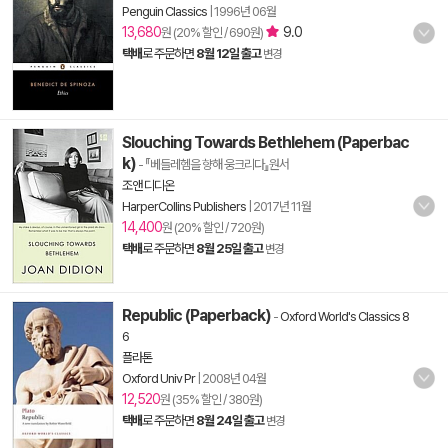
Penguin Classics
|
1996년 06월
13,680
9.0
원 (20% 할인 / 690원)
택배
로 주문하면
8월 12일 출고
변경
Slouching Towards Bethlehem (Paperbac
k)
- 『베들레헴을 향해 웅크리다』원서
조앤 디디온
HarperCollins Publishers
|
2017년 11월
14,400
원 (20% 할인 / 720원)
택배
로 주문하면
8월 25일 출고
변경
Republic (Paperback)
-
Oxford World's Classics 8
6
플라톤
Oxford Univ Pr
|
2008년 04월
12,520
원 (35% 할인 / 380원)
택배
로 주문하면
8월 24일 출고
변경