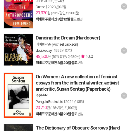
John Green
,
존 그린
Dutton
|
2023년 03월
23,920
원 (20% 할인 / 1,200원)
택배
로 주문하면
8월 12일 출고
변경
Dancing the Dream (Hardcover)
마이클 잭슨 (Michael Jackson)
doubleday
|
1992년 07월
49,500
10.0
원 (19% 할인 / 2,480원)
택배
로 주문하면
8월 20일 출고
변경
On Women : A new collection of feminist
essays from the influential writer, activist
and critic, Susan Sontag (Paperback)
수전 손택
Penguin Books Ltd
|
2024년 05월
23,710
원 (18% 할인 / 1,190원)
택배
로 주문하면
8월 20일 출고
변경
The Dictionary of Obscure Sorrows (Hard