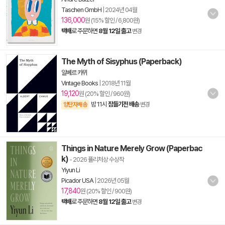
Taschen GmbH
|
2024년 04월
136,000
원 (15% 할인 / 6,800원)
택배
로 주문하면
8월 12일 출고
변경
The Myth of Sisyphus (Paperback)
알베르 카뮈
Vintage Books
|
2018년 11월
19,120
원 (20% 할인 / 960원)
밤 11시
잠들기전 배송
양탄자배송
변경
Things in Nature Merely Grow (Paperbac
k)
- 2026 퓰리처상 수상작
Yiyun Li
Picador USA
|
2026년 05월
17,840
원 (20% 할인 / 900원)
택배
로 주문하면
8월 12일 출고
변경