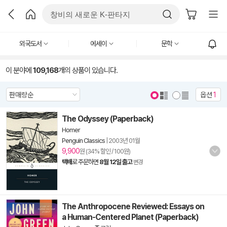
외국도서
에세이
문학
이 분야에
109,168
개의 상품이 있습니다.
옵션
1
The Odyssey (Paperback)
Homer
Penguin Classics
|
2003년 01월
9,900
원 (34% 할인 / 100원)
택배
로 주문하면
8월 12일 출고
변경
The Anthropocene Reviewed: Essays on
a Human-Centered Planet (Paperback)