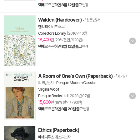
택배
로 주문하면
8월 12일 출고
변경
Walden (Hardcover)
- 『월든』원서
헨리 데이비드 소로
Collectors Library
|
2016년 10월
18,400
원 (20% 할인 / 920원)
택배
로 주문하면
8월 12일 출고
변경
A Room of One's Own (Paperback)
- 『자기만
의 방』 원서
-
Penguin Modern Classics
Virginia Woolf
Penguin Books Ltd
|
2020년 07월
15,800
원 (18% 할인 / 790원)
택배
로 주문하면
8월 20일 출고
변경
Ethics (Paperback)
베네딕투스 데 스피노자