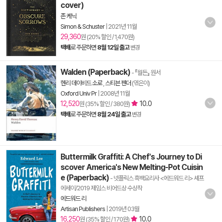
cover)
존 케닉
Simon & Schuster
|
2021년 11월
29,360
원 (20% 할인 / 1,470원)
택배
로 주문하면
8월 12일 출고
변경
Walden (Paperback)
- 『월든』 원서
헨리 데이비드 소로
,
스티븐 펜더
(엮은이)
Oxford Univ Pr
|
2008년 11월
12,520
10.0
원 (35% 할인 / 380원)
택배
로 주문하면
8월 24일 출고
변경
Buttermilk Graffiti: A Chef's Journey to Di
scover America's New Melting-Pot Cuisin
e (Paperback)
- 넷플릭스 흑백요리사 <에드워드 리> 셰프
에세이/2019 제임스 비어드상 수상작
에드워드 리
Artisan Publishers
|
2019년 03월
16,250
10.0
원 (35% 할인 / 170원)