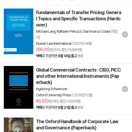
Fundamentals of Transfer Pricing: Genera
l Topics and Specific Transactions (Hardc
over)
Michael Lang
,
Raffaele Petruzzi
,
Giammarco Cotani
(엮은
이)
Kluwer Law International
|
2021년 06월
296,010
원 (10% 할인 / 8,890원)
택배
로 주문하면
8월 14일 출고
변경
Global Commercial Contracts : CISG, PICC
and other International Instruments (Pap
erback)
Ingeborg Schwenzer
Oxford University Press
|
2026년 02월
89,920
원 (18% 할인 / 4,500원)
택배
로 주문하면
8월 21일 출고
변경
The Oxford Handbook of Corporate Law
and Governance (Paperback)