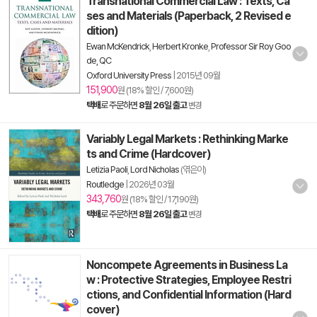
Transnational Commercial Law : Texts, Ca
ses and Materials (Paperback, 2 Revised e
dition)
Ewan McKendrick
,
Herbert Kronke
,
Professor Sir Roy Goo
de, QC
Oxford University Press
|
2015년 09월
151,900
원 (18% 할인 / 7,600원)
택배
로 주문하면
8월 26일 출고
변경
Variably Legal Markets : Rethinking Marke
ts and Crime (Hardcover)
Letizia Paoli
,
Lord Nicholas
(엮은이)
Routledge
|
2026년 03월
343,760
원 (18% 할인 / 17,190원)
택배
로 주문하면
8월 26일 출고
변경
Noncompete Agreements in Business La
w : Protective Strategies, Employee Restri
ctions, and Confidential Information (Hard
cover)