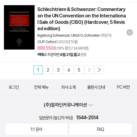
Schlechtriem & Schwenzer: Commentary
on the UN Convention on the Internationa
l Sale of Goods (CISG) (Hardcover, 5 Revis
ed edition)
Ingeborg Schwenzer
,
Ulrich G. Schroeter
(엮은이)
OUP Oxford
|
2022년 10월
699,550
원 (18% 할인 / 34,980원)
택배
로 주문하면
8월 21일 출고
변경
1
2
3
4
5
로그인
전체 메뉴
회사 소개
출판사 안내
PC 버전
(주)알라딘커뮤니케이션
1544-2514
일반문의 (발신자 부담)
1:1 문의
FAQ