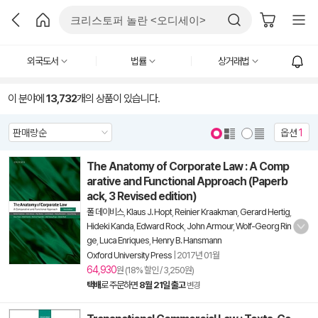
외국도서
법률
상거래법
이 분야에
13,732
개의 상품이 있습니다.
옵션
1
The Anatomy of Corporate Law : A Comp
arative and Functional Approach (Paperb
ack, 3 Revised edition)
폴 데이비스
,
Klaus J. Hopt
,
Reinier Kraakman
,
Gerard Hertig
,
Hideki Kanda
,
Edward Rock
,
John Armour
,
Wolf-Georg Rin
ge
,
Luca Enriques
,
Henry B. Hansmann
Oxford University Press
|
2017년 01월
64,930
원 (18% 할인 / 3,250원)
택배
로 주문하면
8월 21일 출고
변경