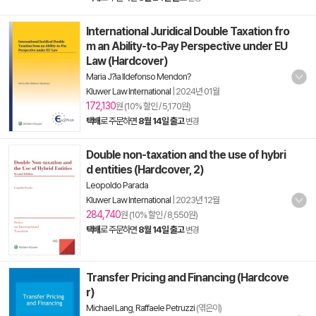
International Juridical Double Taxation fro
m an Ability-to-Pay Perspective under EU
Law (Hardcover)
Maria J?ia Ildefonso Mendon?
Kluwer Law International
|
2024년 01월
172,130
원 (10% 할인 / 5,170원)
택배
로 주문하면
8월 14일 출고
변경
Double non-taxation and the use of hybri
d entities (Hardcover, 2)
Leopoldo Parada
Kluwer Law International
|
2023년 12월
284,740
원 (10% 할인 / 8,550원)
택배
로 주문하면
8월 14일 출고
변경
Transfer Pricing and Financing (Hardcove
r)
Michael Lang
,
Raffaele Petruzzi
(엮은이)