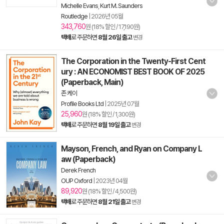
Michelle Evans
,
Kurt M. Saunders
Routledge
|
2026년 05월
343,760
원 (18% 할인 / 17,190원)
택배
로 주문하면
8월 26일 출고
변경
The Corporation in the Twenty-First Cent
ury : AN ECONOMIST BEST BOOK OF 2025
(Paperback, Main)
존 케이
Profile Books Ltd
|
2025년 07월
25,960
원 (18% 할인 / 1,300원)
택배
로 주문하면
8월 19일 출고
변경
Mayson, French, and Ryan on Company L
aw (Paperback)
Derek French
OUP Oxford
|
2023년 04월
89,920
원 (18% 할인 / 4,500원)
택배
로 주문하면
8월 21일 출고
변경