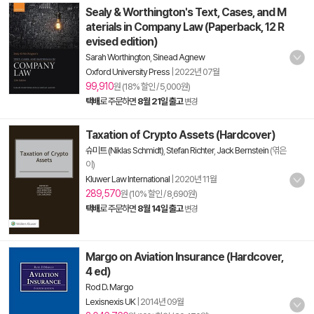
Sealy & Worthington's Text, Cases, and M
aterials in Company Law (Paperback, 12 R
evised edition)
Sarah Worthington
,
Sinead Agnew
Oxford University Press
|
2022년 07월
99,910
원 (18% 할인 / 5,000원)
택배
로 주문하면
8월 21일 출고
변경
Taxation of Crypto Assets (Hardcover)
슈미트 (Niklas Schmidt)
,
Stefan Richter
,
Jack Bernstein
(엮은
이)
Kluwer Law International
|
2020년 11월
289,570
원 (10% 할인 / 8,690원)
택배
로 주문하면
8월 14일 출고
변경
Margo on Aviation Insurance (Hardcover,
4 ed)
Rod D. Margo
Lexisnexis UK
|
2014년 09월