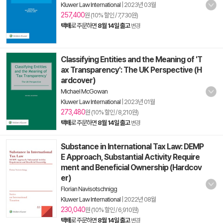
Kluwer Law International
|
2023년 03월
257,400
원 (10% 할인 / 7,730원)
택배
로 주문하면
8월 14일 출고
변경
Classifying Entities and the Meaning of 'T
ax Transparency': The UK Perspective (H
ardcover)
Michael McGowan
Kluwer Law International
|
2023년 01월
273,480
원 (10% 할인 / 8,210원)
택배
로 주문하면
8월 14일 출고
변경
Substance in International Tax Law: DEMP
E Approach, Substantial Activity Require
ment and Beneficial Ownership (Hardcov
er)
Florian Navisotschnigg
Kluwer Law International
|
2022년 08월
230,040
원 (10% 할인 / 6,910원)
택배
로 주문하면
8월 14일 출고
변경