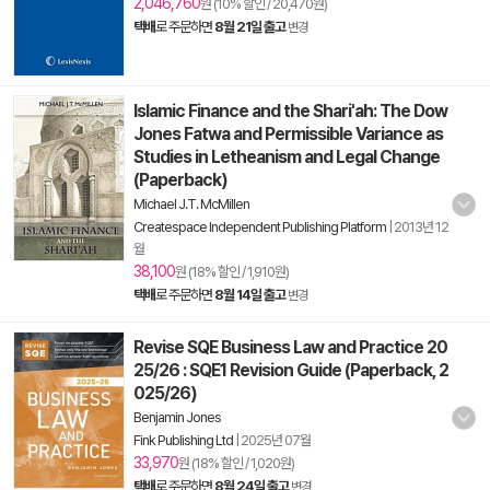
2,046,760
원 (10% 할인 / 20,470원)
택배
로 주문하면
8월 21일 출고
변경
Islamic Finance and the Shari'ah: The Dow
Jones Fatwa and Permissible Variance as
Studies in Letheanism and Legal Change
(Paperback)
Michael J.T. McMillen
Createspace Independent Publishing Platform
|
2013년 12
월
38,100
원 (18% 할인 / 1,910원)
택배
로 주문하면
8월 14일 출고
변경
Revise SQE Business Law and Practice 20
25/26 : SQE1 Revision Guide (Paperback, 2
025/26)
Benjamin Jones
Fink Publishing Ltd
|
2025년 07월
33,970
원 (18% 할인 / 1,020원)
택배
로 주문하면
8월 24일 출고
변경