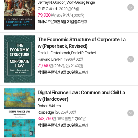
Jeffrey N. Gordon
,
Wolf-Georg Ringe
OUP Oxford
|
2020년 06월
79,920
원 (18% 할인 / 4,000원)
택배
로 주문하면
8월 21일 출고
변경
The Economic Structure of Corporate La
w (Paperback, Revised)
Frank H. Easterbrook
,
Daniel R. Fischel
Harvard Univ Pr
|
1996년 02월
71,040
원 (20% 할인 / 2,140원)
택배
로 주문하면
8월 26일 출고
변경
Digital Finance Law : Common and Civil La
w (Hardcover)
Robert Walters
Routledge
|
2025년 03월
343,760
원 (18% 할인 / 17,190원)
택배
로 주문하면
8월 26일 출고
변경