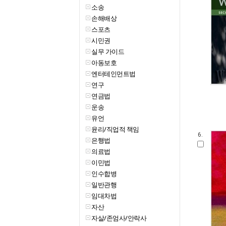
소송
손해배상
스포츠
시민권
실무 가이드
아동보호
엔터테인먼트법
연구
연금법
운송
유언
윤리/직업적 책임
6.
은행법
의료법
이민법
인수합병
일반관행
임대차법
자산
자살/존엄사/안락사