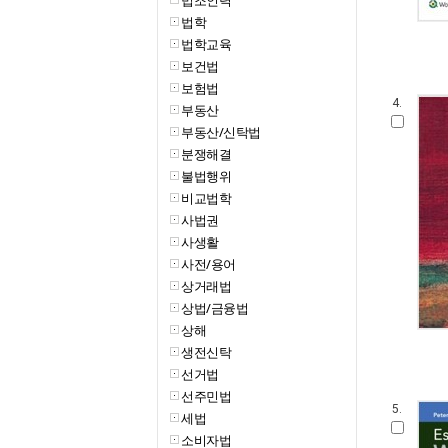
법조인력
법학
법학교육
보건법
보험법
4.
부동산
부동산/신탁법
분쟁해결
불법행위
비교법학
사법권
사생활
사전/용어
상거래법
상법/금융법
상해
생전신탁
선거법
선주민법
5.
세법
소비자법