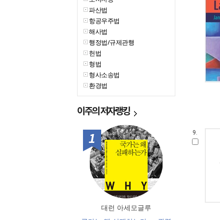
파산법
항공우주법
해사법
행정법/규제관행
헌법
형법
형사소송법
환경법
이주의
저자랭킹
9.
1위
대런 아세모글루