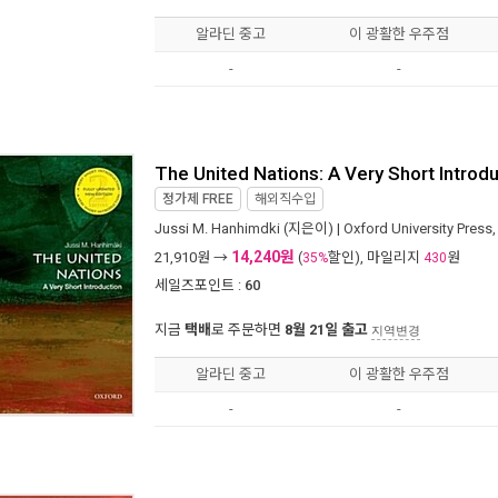
알라딘 중고
이 광활한 우주점
-
-
The United Nations: A Very Short Introd
정가제
FREE
해외직수입
Jussi M. Hanhimdki
(지은이) |
Oxford University Press
14,240원
21,910
원 →
(
할인), 마일리지
원
35%
430
세일즈포인트 :
60
지금
택배
로 주문하면
8월 21일 출고
지역변경
알라딘 중고
이 광활한 우주점
-
-