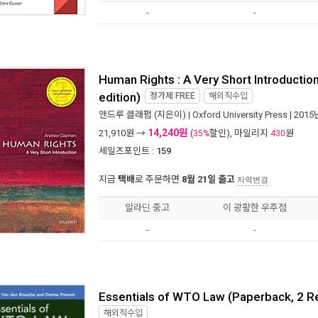
-
-
Human Rights : A Very Short Introductio
edition)
정가제
FREE
해외직수입
앤드루 클래펌
(지은이) |
Oxford University Press
| 2015
14,240원
21,910
원 →
(
할인), 마일리지
원
35%
430
세일즈포인트 :
159
지금
택배
로 주문하면
8월 21일 출고
지역변경
알라딘 중고
이 광활한 우주점
-
-
Essentials of WTO Law (Paperback, 2 Re
해외직수입