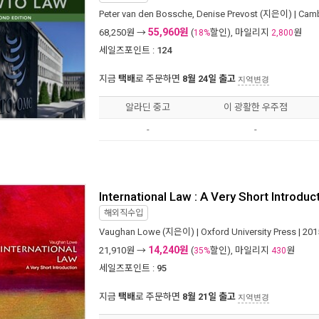
Peter van den Bossche
,
Denise Prevost
(지은이) |
Camb
55,960원
68,250
원 →
(
할인), 마일리지
원
18%
2,800
세일즈포인트 :
124
지금
택배
로 주문하면
8월 24일 출고
지역변경
알라딘 중고
이 광활한 우주점
-
-
International Law : A Very Short Introdu
해외직수입
Vaughan Lowe
(지은이) |
Oxford University Press
| 20
14,240원
21,910
원 →
(
할인), 마일리지
원
35%
430
세일즈포인트 :
95
지금
택배
로 주문하면
8월 21일 출고
지역변경