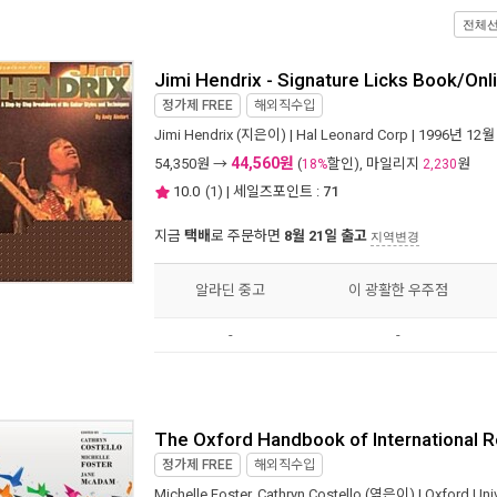
전체
Jimi Hendrix - Signature Licks Book/Onl
정가제
FREE
해외직수입
Jimi Hendrix
(지은이) |
Hal Leonard Corp
| 1996년 12월
44,560원
54,350
원 →
(
할인), 마일리지
원
18%
2,230
10.0
(
1
) | 세일즈포인트 :
71
지금
택배
로 주문하면
8월 21일 출고
지역변경
알라딘 중고
이 광활한 우주점
-
-
The Oxford Handbook of International 
정가제
FREE
해외직수입
Michelle Foster
,
Cathryn Costello
(엮은이) |
Oxford Univ