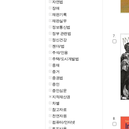
자연법
장애
재판기록
재판실무
정보통신법
정부 관련법
7.
정신건강
젠더/법
주석/인용
주택/도시개발법
중재
증거
증권법
증인
증인심문
지적재산권
차별
참고자료
천연자원
8.
컴퓨터/인터넷
토지사용