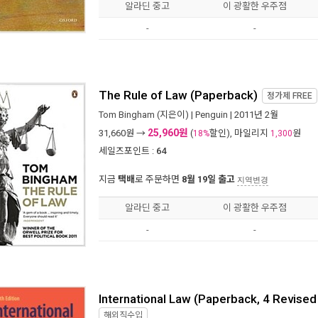
알라딘 중고
이 광활한 우주점
-
-
The Rule of Law (Paperback)
정가제
FREE
Tom Bingham
(지은이) |
Penguin
| 2011년 2월
25,960원
31,660
원 →
(
할인), 마일리지
원
18%
1,300
세일즈포인트 :
64
지금
택배
로 주문하면
8월 19일 출고
지역변경
알라딘 중고
이 광활한 우주점
-
-
International Law (Paperback, 4 Revised 
해외직수입