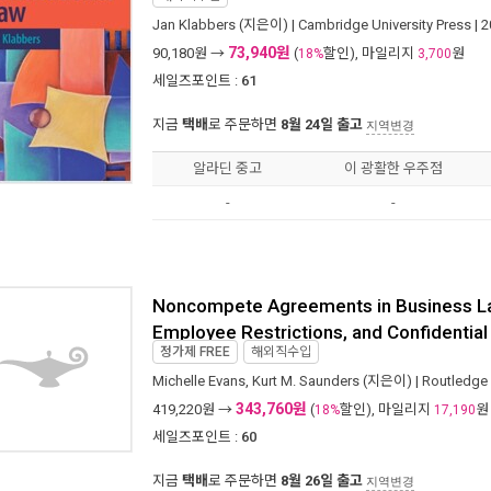
Jan Klabbers
(지은이) |
Cambridge University Press
| 
73,940원
90,180
원 →
(
할인), 마일리지
원
18%
3,700
세일즈포인트 :
61
지금
택배
로 주문하면
8월 24일 출고
지역변경
알라딘 중고
이 광활한 우주점
-
-
Noncompete Agreements in Business Law
Employee Restrictions, and Confidential
정가제
FREE
해외직수입
Michelle Evans
,
Kurt M. Saunders
(지은이) |
Routledge
343,760원
419,220
원 →
(
할인), 마일리지
원
18%
17,190
세일즈포인트 :
60
지금
택배
로 주문하면
8월 26일 출고
지역변경