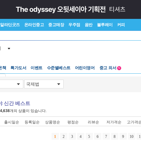
알라딘굿즈
온라인중고
중고매장
우주점
음반
블루레이
커피
서
온책
특가도서
이벤트
수준별베스트
어린이영어
중고 외서
N
Lexile®
5백원부터
기
수준별베스트
중고 외서
야 신간 베스트
4,638
개의 상품이 있습니다.
출시일순
등록일순
상품명순
평점순
리뷰순
저가격순
고가격
1
2
3
4
5
6
7
8
9
10
1