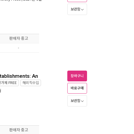
보관함
판매자 중고
-
tablishments: An
장바구니
정가제
FREE
해외직수입
바로구매
월
보관함
판매자 중고