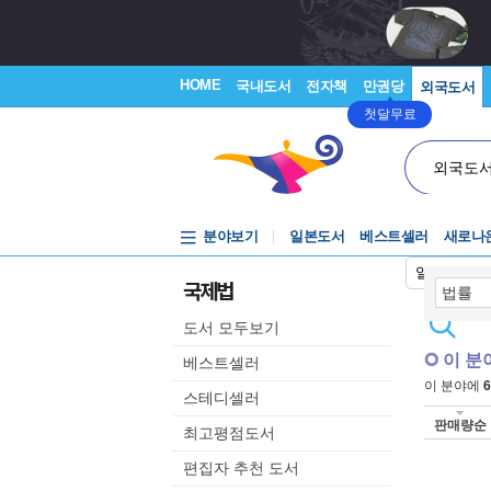
HOME
국내도서
전자책
만권당
외국도서
첫달무료
외국도
분야보기
일본도서
베스트셀러
새로나
일본어입력
국제법
도서 모두보기
이 분
베스트셀러
이 분야에
6
스테디셀러
판매량순
최고평점도서
편집자 추천 도서