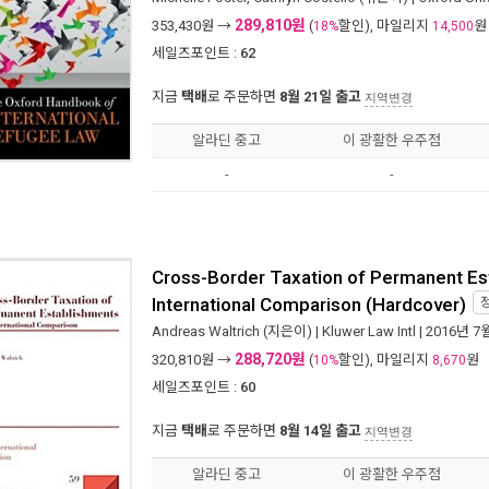
289,810원
353,430
원 →
(
할인), 마일리지
원
18%
14,500
세일즈포인트 :
62
지금
택배
로 주문하면
8월 21일 출고
지역변경
알라딘 중고
이 광활한 우주점
-
-
Cross-Border Taxation of Permanent Es
International Comparison (Hardcover)
Andreas Waltrich
(지은이) |
Kluwer Law Intl
| 2016년 7
288,720원
320,810
원 →
(
할인), 마일리지
원
10%
8,670
세일즈포인트 :
60
지금
택배
로 주문하면
8월 14일 출고
지역변경
알라딘 중고
이 광활한 우주점