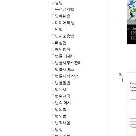
농법
독점금지법
명예훼손
미디어와 법
민법
민사소송법
배심원
배임행위
법률 에세이
법률사무소관리
법률서비스
3.
법률서식 작성
법률일반
법무사
법원규칙
법의 역사
법의학
법인법
법적책임
법정