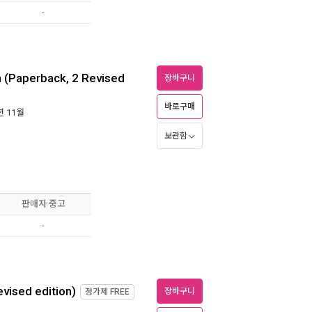
-
n (Paperback, 2 Revised
장바구니
바로구매
년 11월
보관함
판매자 중고
-
vised edition)
장바구니
정가제
FREE