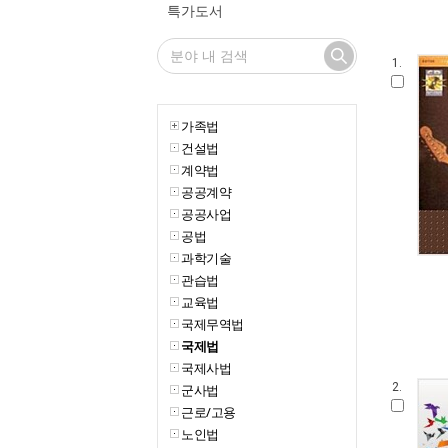
특가도서
1.
가족법
건설법
계약법
공공계약
공공사업
공법
과학기술
관습법
교육법
국제무역법
국제법
국제사법
2.
군사법
근로/고용
노인법