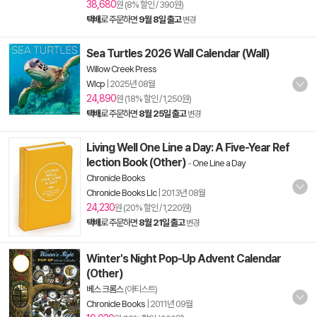
38,680
원 (8% 할인 / 390원)
택배
로 주문하면
9월 8일 출고
변경
Sea Turtles 2026 Wall Calendar (Wall)
Willow Creek Press
Wlcp
|
2025년 08월
24,890
원 (18% 할인 / 1,250원)
택배
로 주문하면
8월 25일 출고
변경
Living Well One Line a Day: A Five-Year Ref
lection Book (Other)
-
One Line a Day
Chronicle Books
Chronicle Books Llc
|
2013년 08월
24,230
원 (20% 할인 / 1,220원)
택배
로 주문하면
8월 21일 출고
변경
Winter's Night Pop-Up Advent Calendar
(Other)
베스 크롬스
(아티스트)
Chronicle Books
|
2011년 09월