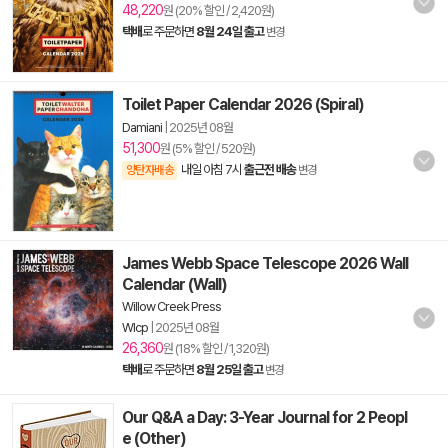
48,220
원 (20% 할인 / 2,420원)
택배
로 주문하면
8월 24일 출고
변경
Toilet Paper Calendar 2026 (Spiral)
Damiani
|
2025년 08월
51,300
원 (5% 할인 / 520원)
내일 아침 7시
출근전 배송
양탄자배송
변경
James Webb Space Telescope 2026 Wall
Calendar (Wall)
Willow Creek Press
Wlcp
|
2025년 08월
26,360
원 (18% 할인 / 1,320원)
택배
로 주문하면
8월 25일 출고
변경
Our Q&A a Day: 3-Year Journal for 2 Peopl
e (Other)