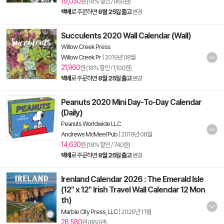
19,030
원 (18% 할인 / 960원)
택배
로 주문하면
8월 25일 출고
변경
Succulents 2020 Wall Calendar (Wall)
Willow Creek Press
Willow Creek Pr
|
2019년 08월
21,960
원 (18% 할인 / 1,100원)
택배
로 주문하면
8월 25일 출고
변경
Peanuts 2020 Mini Day-To-Day Calendar
(Daily)
Peanuts Worldwide LLC
Andrews McMeel Pub
|
2019년 08월
14,630
원 (18% 할인 / 740원)
택배
로 주문하면
8월 25일 출고
변경
Irenland Calendar 2026 : The Emerald Isle
(12" x 12" Irish Travel Wall Calendar 12 Mon
th)
Marble City Press, LLC
|
2025년 11월
28,580
원 (860원)