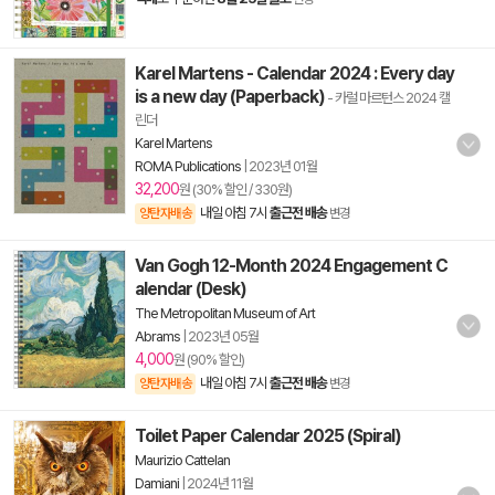
Karel Martens - Calendar 2024 : Every day
is a new day (Paperback)
- 카럴 마르턴스 2024 캘
린더
Karel Martens
ROMA Publications
|
2023년 01월
32,200
원 (30% 할인 / 330원)
내일 아침 7시
출근전 배송
양탄자배송
변경
Van Gogh 12-Month 2024 Engagement C
alendar (Desk)
The Metropolitan Museum of Art
Abrams
|
2023년 05월
4,000
원 (90% 할인)
내일 아침 7시
출근전 배송
양탄자배송
변경
Toilet Paper Calendar 2025 (Spiral)
Maurizio Cattelan
Damiani
|
2024년 11월