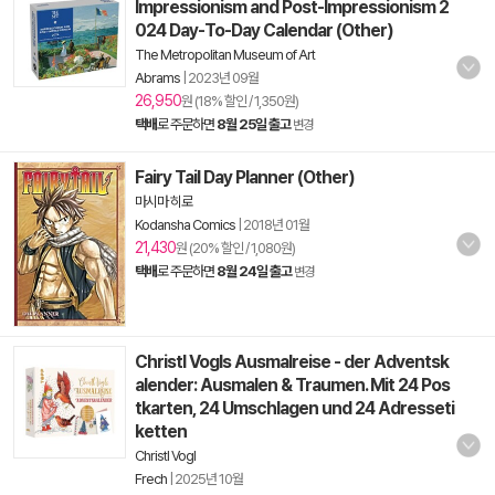
Impressionism and Post-Impressionism 2
024 Day-To-Day Calendar (Other)
The Metropolitan Museum of Art
Abrams
|
2023년 09월
26,950
원 (18% 할인 / 1,350원)
택배
로 주문하면
8월 25일 출고
변경
Fairy Tail Day Planner (Other)
마시마 히로
Kodansha Comics
|
2018년 01월
21,430
원 (20% 할인 / 1,080원)
택배
로 주문하면
8월 24일 출고
변경
Christl Vogls Ausmalreise - der Adventsk
alender: Ausmalen & Traumen. Mit 24 Pos
tkarten, 24 Umschlagen und 24 Adresseti
ketten
Christl Vogl
Frech
|
2025년 10월