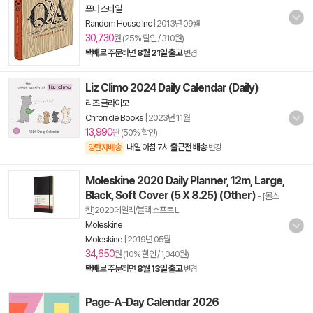
포터 스타일
Random House Inc
|
2013년 09월
30,730
원 (25% 할인 / 310원)
택배
로 주문하면
8월 21일 출고
변경
Liz Climo 2024 Daily Calendar (Daily)
리즈 클라이모
Chronicle Books
|
2023년 11월
13,990
원 (50% 할인)
내일 아침 7시
출근전 배송
양탄자배송
변경
Moleskine 2020 Daily Planner, 12m, Large,
Black, Soft Cover (5 X 8.25) (Other)
- [몰스
킨]2020데일리/블랙 소프트 L
Moleskine
Moleskine
|
2019년 05월
34,650
원 (10% 할인 / 1,040원)
택배
로 주문하면
8월 13일 출고
변경
Page-A-Day Calendar 2026