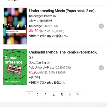
Understanding Media (Paperback, 2 ed)
-
Routledge Classics 160
허버트 마셜 매클루언
Routledge
|
2001년 05월
36,160
원 (25% 할인 / 1,090원)
택배
로 주문하면
8월 26일 출고
변경
Causal Inference: The Remix (Paperback,
2)
Scott Cunningham
Yale University Press
|
2026년 08월
65,950
원 (18% 할인 / 3,300원)
예약판매
택배
로 주문하면
9월 7일 출고
변경
1
2
3
4
5