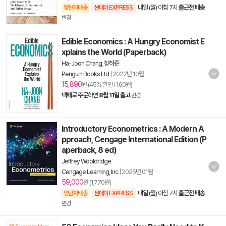
내일 (월) 아침 7시
출근전 배송
양탄자배송
썬데이 EXPRESS
변경
Edible Economics : A Hungry Economist E
xplains the World (Paperback)
Ha-Joon Chang
,
장하준
Penguin Books Ltd
|
2022년 10월
15,890
원 (45% 할인 / 160원)
택배
로 주문하면
8월 11일 출고
변경
Introductory Econometrics : A Modern A
pproach, Cengage International Edition (P
aperback, 8 ed)
Jeffrey Wooldridge
Cengage Learning, Inc
|
2025년 01월
59,000
원 (1,770원)
내일 (월) 아침 7시
출근전 배송
양탄자배송
썬데이 EXPRESS
변경