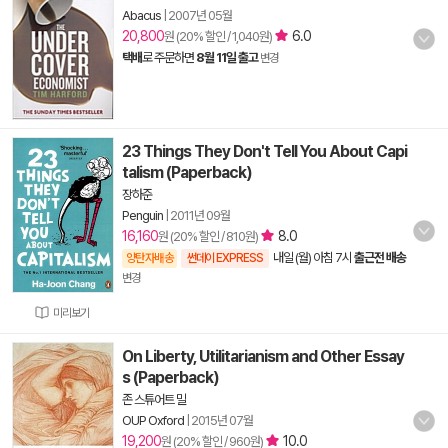
Abacus
|
2007년 05월
20,800
6.0
원 (20% 할인 / 1,040원)
택배
로 주문하면
8월 11일 출고
변경
23 Things They Don't Tell You About Capi
talism (Paperback)
장하준
Penguin
|
2011년 09월
16,160
8.0
원 (20% 할인 / 810원)
내일 (월) 아침 7시
출근전 배송
양탄자배송
썬데이 EXPRESS
변경
미리보기
On Liberty, Utilitarianism and Other Essay
s (Paperback)
존 스튜어트 밀
OUP Oxford
|
2015년 07월
19,200
10.0
원 (20% 할인 / 960원)