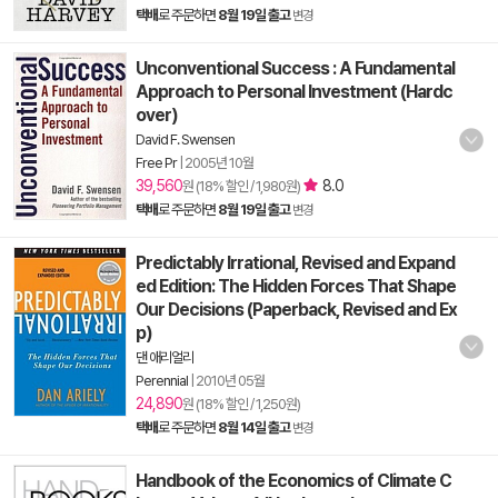
택배
로 주문하면
8월 19일 출고
변경
Unconventional Success : A Fundamental
Approach to Personal Investment (Hardc
over)
David F. Swensen
Free Pr
|
2005년 10월
39,560
8.0
원 (18% 할인 / 1,980원)
택배
로 주문하면
8월 19일 출고
변경
Predictably Irrational, Revised and Expand
ed Edition: The Hidden Forces That Shape
Our Decisions (Paperback, Revised and Ex
p)
댄 애리얼리
Perennial
|
2010년 05월
24,890
원 (18% 할인 / 1,250원)
택배
로 주문하면
8월 14일 출고
변경
Handbook of the Economics of Climate C