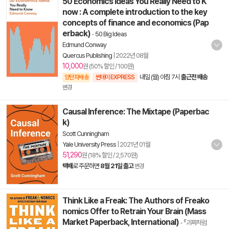
50 Economics Ideas You Really Need to K
now : A complete introduction to the key
concepts of finance and economics (Pap
erback)
-
50 Big Ideas
Edmund Conway
Quercus Publishing
|
2022년 08월
10,000
원 (50% 할인 / 100원)
내일 (월) 아침 7시
출근전 배송
양탄자배송
썬데이 EXPRESS
변경
Causal Inference: The Mixtape (Paperbac
k)
Scott Cunningham
Yale University Press
|
2021년 01월
51,290
원 (18% 할인 / 2,570원)
택배
로 주문하면
8월 21일 출고
변경
Think Like a Freak: The Authors of Freako
nomics Offer to Retrain Your Brain (Mass
Market Paperback, International)
- 『괴짜처럼