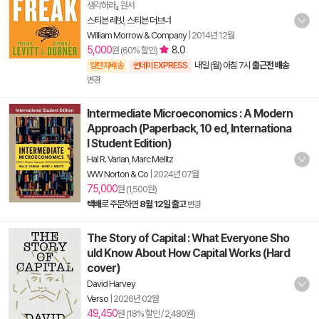
생각하라』 원서
스티븐 레빗
,
스티븐 더브너
William Morrow & Company
|
2014년 12월
5,000
8.0
원 (60% 할인)
내일 (월) 아침 7시
출근전 배송
양탄자배송
썬데이 EXPRESS
변경
Intermediate Microeconomics : A Modern
Approach (Paperback, 10 ed, Internationa
l Student Edition)
Hal R. Varian
,
Marc Melitz
WW Norton & Co
|
2024년 07월
75,000
원 (1,500원)
택배
로 주문하면
8월 12일 출고
변경
The Story of Capital : What Everyone Sho
uld Know About How Capital Works (Hard
cover)
David Harvey
Verso
|
2026년 02월
49,450
원 (18% 할인 / 2,480원)