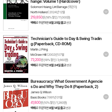
hange: Volume 1 (Hardcover)
Solomon Hsiang
,
Lint Barrage
(엮은이)
North Holland
|
2024년 12월
219,850
원 (18% 할인 / 11,000원)
택배
로 주문하면
8월 25일 출고
변경
Technician's Guide to Day & Swing Tradin
g (Paperback, CD-ROM)
Martin J. Pring
McGraw-Hill
|
2002년 07월
73,200
원 (18% 할인 / 3,660원)
택배
로 주문하면
8월 24일 출고
변경
Bureaucracy: What Government Agencie
s Do and Why They Do It (Paperback, 2)
James Q. Wilson
Basic Books
|
1991년 01월
41,800
원 (10% 할인 / 1,260원)
택배
로 주문하면
8월 14일 출고
변경