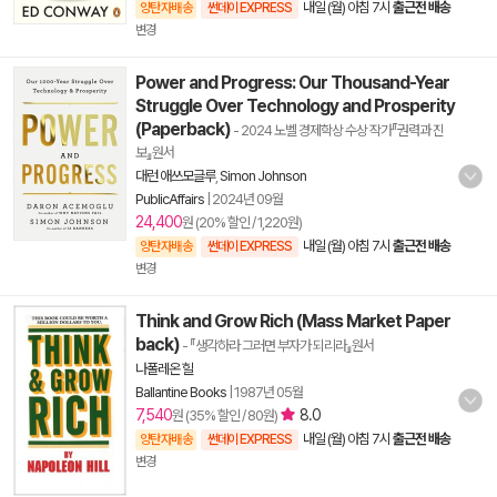
내일 (월) 아침 7시
출근전 배송
양탄자배송
썬데이 EXPRESS
변경
Power and Progress: Our Thousand-Year
Struggle Over Technology and Prosperity
(Paperback)
- 2024 노벨 경제학상 수상 작가『권력과 진
보』원서
대런 애쓰모글루
,
Simon Johnson
PublicAffairs
|
2024년 09월
24,400
원 (20% 할인 / 1,220원)
내일 (월) 아침 7시
출근전 배송
양탄자배송
썬데이 EXPRESS
변경
Think and Grow Rich (Mass Market Paper
back)
- 『생각하라 그러면 부자가 되리라』원서
나폴레온 힐
Ballantine Books
|
1987년 05월
7,540
8.0
원 (35% 할인 / 80원)
내일 (월) 아침 7시
출근전 배송
양탄자배송
썬데이 EXPRESS
변경