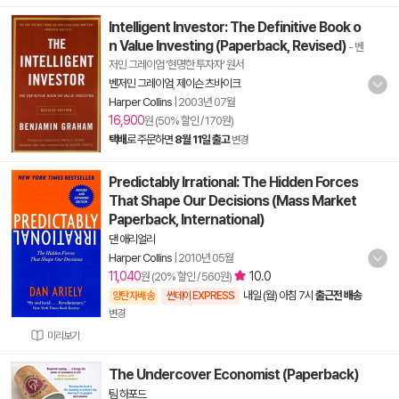
Intelligent Investor: The Definitive Book o
n Value Investing (Paperback, Revised)
- 벤
저민 그레이엄 '현명한 투자자' 원서
벤저민 그레이엄
,
제이슨 츠바이크
Harper Collins
|
2003년 07월
16,900
원 (50% 할인 / 170원)
택배
로 주문하면
8월 11일 출고
변경
Predictably Irrational: The Hidden Forces
That Shape Our Decisions (Mass Market
Paperback, International)
댄 애리얼리
Harper Collins
|
2010년 05월
11,040
10.0
원 (20% 할인 / 560원)
내일 (월) 아침 7시
출근전 배송
양탄자배송
썬데이 EXPRESS
변경
미리보기
The Undercover Economist (Paperback)
팀 하포드