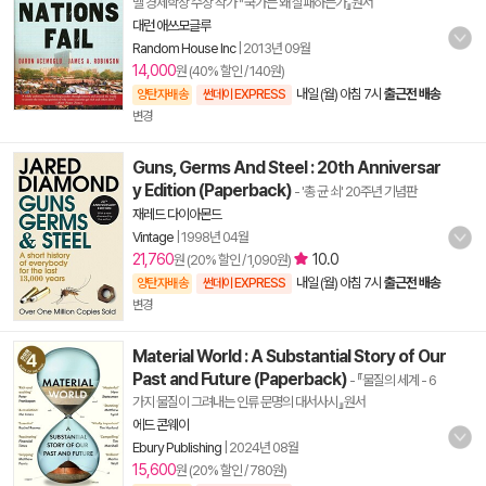
벨 경제학상 수상 작가 『국가는 왜 실패하는가』원서
대런 애쓰모글루
Random House Inc
|
2013년 09월
14,000
원 (40% 할인 / 140원)
내일 (월) 아침 7시
출근전 배송
양탄자배송
썬데이 EXPRESS
변경
Guns, Germs And Steel : 20th Anniversar
y Edition (Paperback)
- '총 균 쇠' 20주년 기념판
재레드 다이아몬드
Vintage
|
1998년 04월
21,760
10.0
원 (20% 할인 / 1,090원)
내일 (월) 아침 7시
출근전 배송
양탄자배송
썬데이 EXPRESS
변경
Material World : A Substantial Story of Our
Past and Future (Paperback)
- 『물질의 세계 - 6
가지 물질이 그려내는 인류 문명의 대서사시』원서
에드 콘웨이
Ebury Publishing
|
2024년 08월
15,600
원 (20% 할인 / 780원)