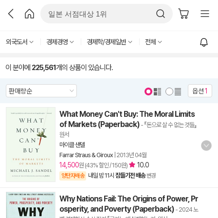
외국도서
경제경영
경제학/경제일반
전체
이 분야에
225,561
개의 상품이 있습니다.
옵션
1
What Money Can't Buy: The Moral Limits
of Markets (Paperback)
- 『돈으로 살 수 없는 것들』
원서
마이클 샌델
Farrar Straus & Giroux
|
2013년 04월
14,500
10.0
원 (43% 할인 / 150원)
내일 밤 11시
잠들기전 배송
양탄자배송
변경
Why Nations Fail: The Origins of Power, Pr
osperity, and Poverty (Paperback)
- 2024 노