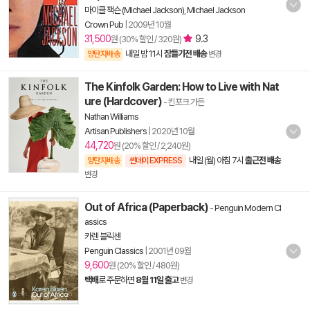
마이클 잭슨 (Michael Jackson)
,
Michael Jackson
Crown Pub
|
2009년 10월
31,500
9.3
원 (30% 할인 / 320원)
내일 밤 11시
잠들기전 배송
양탄자배송
변경
The Kinfolk Garden: How to Live with Nat
ure (Hardcover)
- 킨포크 가든
Nathan Williams
Artisan Publishers
|
2020년 10월
44,720
원 (20% 할인 / 2,240원)
내일 (월) 아침 7시
출근전 배송
양탄자배송
썬데이 EXPRESS
변경
Out of Africa (Paperback)
-
Penguin Modern Cl
assics
카렌 블릭센
Penguin Classics
|
2001년 09월
9,600
원 (20% 할인 / 480원)
택배
로 주문하면
8월 11일 출고
변경