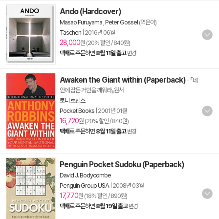
Ando (Hardcover)
Masao Furuyama
,
Peter Gossel
(엮은이)
Taschen
|
2016년 06월
28,000
원 (20% 할인 / 840원)
택배
로 주문하면
8월 11일 출고
변경
Awaken the Giant within (Paperback)
- 『네
안에 잠든 거인을 깨워라』원서
토니 로빈스
Pocket Books
|
2001년 01월
16,720
원 (20% 할인 / 840원)
택배
로 주문하면
8월 11일 출고
변경
Penguin Pocket Sudoku (Paperback)
David J. Bodycombe
Penguin Group USA
|
2008년 03월
17,770
원 (18% 할인 / 890원)
택배
로 주문하면
8월 19일 출고
변경