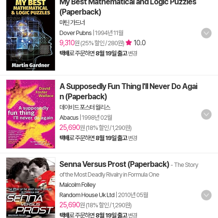
My Best Mathematical and Logic Puzzles
(Paperback)
마틴 가드너
Dover Pubns
|
1994년 11월
9,310
10.0
원 (25% 할인 / 280원)
택배
로 주문하면
8월 19일 출고
변경
A Supposedly Fun Thing I'll Never Do Agai
n (Paperback)
데이비드 포스터 월리스
Abacus
|
1998년 02월
25,690
원 (18% 할인 / 1,290원)
택배
로 주문하면
8월 19일 출고
변경
Senna Versus Prost (Paperback)
- The Story
of the Most Deadly Rivalry in Formula One
Malcolm Folley
Random House Uk Ltd
|
2010년 05월
25,690
원 (18% 할인 / 1,290원)
택배
로 주문하면
8월 19일 출고
변경