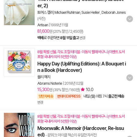
er, 2)
토머스 켈러
,
Michael Ruhlman
,
Susie Heller
,
Deborah Jones
(사진)
Artisan
|
1999년 11월
81,600
원 (20% 할인 / 2,450원)
택배
로 주문하면
8월 11일 출고
변경
8월 특별 선물. 각도 조절 테이블 · 이동식 빨래 바구니 (이벤트 도서
포함 국내서·외서 5만원 이상)
Happy Day (Uplifting Editions): A Bouquet i
n a Book (Hardcover)
몰리 해치
Abrams Noterie
|
2018년 02월
15,300
10.0
원 (39% 할인 / 160원)
내일 (월) 아침 7시
출근전 배송
양탄자배송
썬데이 EXPRESS
변경
8월 특별 선물. 각도 조절 테이블 · 이동식 빨래 바구니 (이벤트 도서
포함 국내서·외서 5만원 이상)
Moonwalk: A Memoir (Hardcover, Re-Issu
ed)
- 문워크: 마이클 잭슨의 유일한 자서전