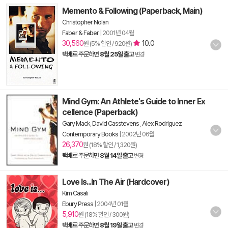
Memento & Following (Paperback, Main)
Christopher Nolan
Faber & Faber
|
2001년 04월
30,560
10.0
원 (5% 할인 / 920원)
택배
로 주문하면
8월 25일 출고
변경
Mind Gym: An Athlete's Guide to Inner Ex
cellence (Paperback)
Gary Mack
,
David Casstevens
,
Alex Rodriguez
Contemporary Books
|
2002년 06월
26,370
원 (18% 할인 / 1,320원)
택배
로 주문하면
8월 14일 출고
변경
Love Is...In The Air (Hardcover)
Kim Casali
Ebury Press
|
2004년 01월
5,910
원 (18% 할인 / 300원)
택배
로 주문하면
8월 19일 출고
변경