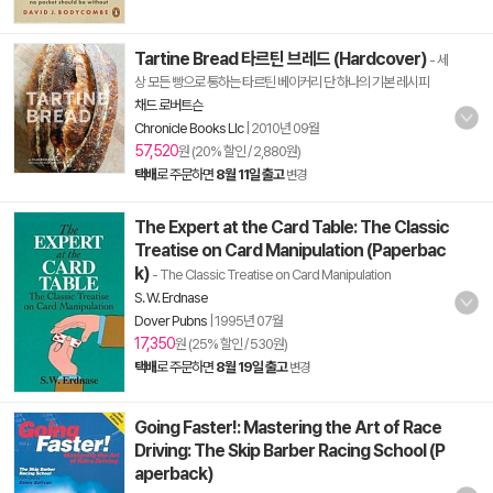
Tartine Bread 타르틴 브레드 (Hardcover)
- 세
상 모든 빵으로 통하는 타르틴 베이커리 단 하나의 기본 레시피
채드 로버트슨
Chronicle Books Llc
|
2010년 09월
57,520
원 (20% 할인 / 2,880원)
택배
로 주문하면
8월 11일 출고
변경
The Expert at the Card Table: The Classic
Treatise on Card Manipulation (Paperbac
k)
- The Classic Treatise on Card Manipulation
S. W. Erdnase
Dover Pubns
|
1995년 07월
17,350
원 (25% 할인 / 530원)
택배
로 주문하면
8월 19일 출고
변경
Going Faster!: Mastering the Art of Race
Driving: The Skip Barber Racing School (P
aperback)