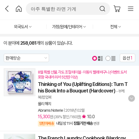
외국도서
가정/원예/인테리어
전체
이 분야에
258,081
개의 상품이 있습니다.
옵션
1
8월 특별 선물. 각도 조절 테이블 · 이동식 빨래 바구니 (이벤트 도서
포함 국내서·외서 5만원 이상)
Thinking of You (Uplifting Editions): Turn T
his Book Into a Bouquet (Hardcover)
- 부케
북/팝업북
몰리 해치
Abrams Noterie
|
2018년 02월
15,300
10.0
원 (39% 할인 / 160원)
내일 밤 11시
잠들기전 배송
양탄자배송
변경
The French Laundry Cookbook (Hardcov