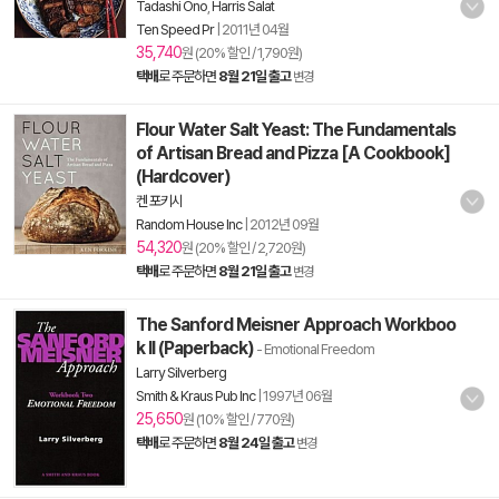
Tadashi Ono
,
Harris Salat
Ten Speed Pr
|
2011년 04월
35,740
원 (20% 할인 / 1,790원)
택배
로 주문하면
8월 21일 출고
변경
Flour Water Salt Yeast: The Fundamentals
of Artisan Bread and Pizza [A Cookbook]
(Hardcover)
켄 포키시
Random House Inc
|
2012년 09월
54,320
원 (20% 할인 / 2,720원)
택배
로 주문하면
8월 21일 출고
변경
The Sanford Meisner Approach Workboo
k II (Paperback)
- Emotional Freedom
Larry Silverberg
Smith & Kraus Pub Inc
|
1997년 06월
25,650
원 (10% 할인 / 770원)
택배
로 주문하면
8월 24일 출고
변경