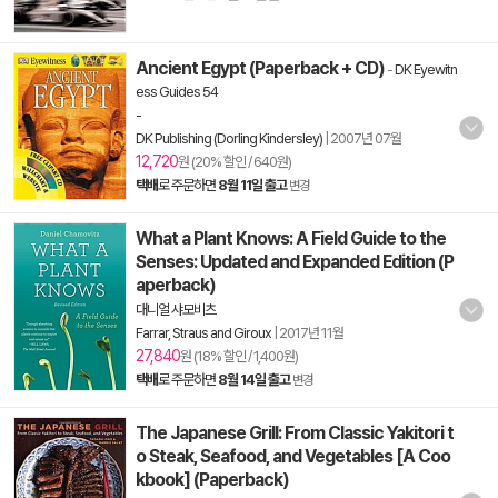
Ancient Egypt (Paperback + CD)
-
DK Eyewitn
ess Guides 54
-
DK Publishing (Dorling Kindersley)
|
2007년 07월
12,720
원 (20% 할인 / 640원)
택배
로 주문하면
8월 11일 출고
변경
What a Plant Knows: A Field Guide to the
Senses: Updated and Expanded Edition (P
aperback)
대니얼 샤모비츠
Farrar, Straus and Giroux
|
2017년 11월
27,840
원 (18% 할인 / 1,400원)
택배
로 주문하면
8월 14일 출고
변경
The Japanese Grill: From Classic Yakitori t
o Steak, Seafood, and Vegetables [A Coo
kbook] (Paperback)