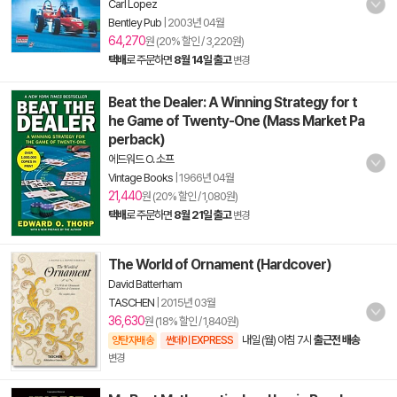
Carl Lopez
Bentley Pub
|
2003년 04월
64,270
원 (20% 할인 / 3,220원)
택배
로 주문하면
8월 14일 출고
변경
Beat the Dealer: A Winning Strategy for t
he Game of Twenty-One (Mass Market Pa
perback)
에드워드 O. 소프
Vintage Books
|
1966년 04월
21,440
원 (20% 할인 / 1,080원)
택배
로 주문하면
8월 21일 출고
변경
The World of Ornament (Hardcover)
David Batterham
TASCHEN
|
2015년 03월
36,630
원 (18% 할인 / 1,840원)
내일 (월) 아침 7시
출근전 배송
양탄자배송
썬데이 EXPRESS
변경