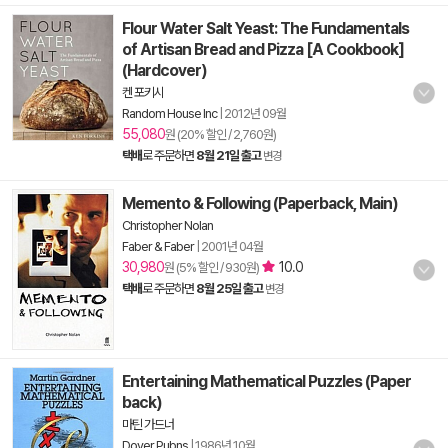
Flour Water Salt Yeast: The Fundamentals
of Artisan Bread and Pizza [A Cookbook]
(Hardcover)
켄 포키시
Random House Inc
|
2012년 09월
55,080
원 (20% 할인 / 2,760원)
택배
로 주문하면
8월 21일 출고
변경
Memento & Following (Paperback, Main)
Christopher Nolan
Faber & Faber
|
2001년 04월
30,980
10.0
원 (5% 할인 / 930원)
택배
로 주문하면
8월 25일 출고
변경
Entertaining Mathematical Puzzles (Paper
back)
마틴 가드너
Dover Pubns
|
1986년 10월