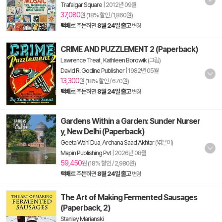
Trafalgar Square
|
2012년 09월
37,080
원 (18% 할인 / 1,860원)
택배
로 주문하면
8월 24일 출고
변경
CRIME AND PUZZLEMENT 2 (Paperback)
Lawrence Treat
,
Kathleen Borowik
(그림)
David R. Godine Publisher
|
1982년 05월
13,300
원 (18% 할인 / 670원)
택배
로 주문하면
8월 24일 출고
변경
Gardens Within a Garden: Sunder Nurser
y, New Delhi (Paperback)
Geeta Wahi Dua
,
Archana Saad Akhtar
(엮은이)
Mapin Publishing Pvt
|
2026년 08월
59,450
원 (18% 할인 / 2,980원)
택배
로 주문하면
8월 24일 출고
변경
The Art of Making Fermented Sausages
(Paperback, 2)
Stanley Marianski