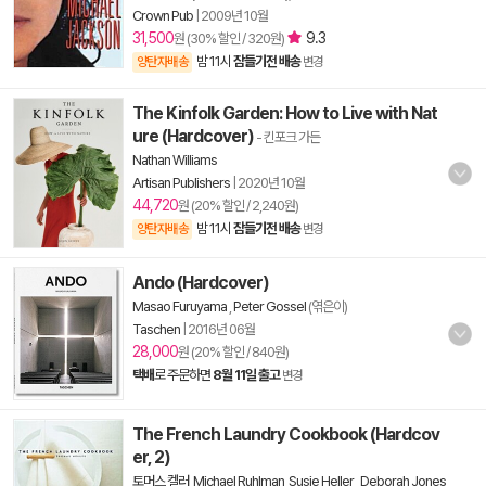
Crown Pub
|
2009년 10월
31,500
9.3
원 (30% 할인 / 320원)
밤 11시
잠들기전 배송
양탄자배송
변경
The Kinfolk Garden: How to Live with Nat
ure (Hardcover)
- 킨포크 가든
Nathan Williams
Artisan Publishers
|
2020년 10월
44,720
원 (20% 할인 / 2,240원)
밤 11시
잠들기전 배송
양탄자배송
변경
Ando (Hardcover)
Masao Furuyama
,
Peter Gossel
(엮은이)
Taschen
|
2016년 06월
28,000
원 (20% 할인 / 840원)
택배
로 주문하면
8월 11일 출고
변경
The French Laundry Cookbook (Hardcov
er, 2)
토머스 켈러
,
Michael Ruhlman
,
Susie Heller
,
Deborah Jones