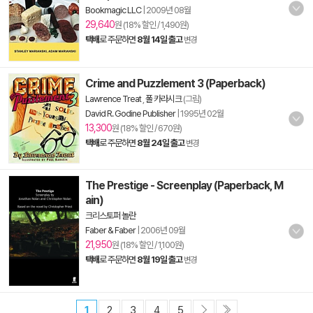
Bookmagic LLC
|
2009년 08월
29,640
원 (18% 할인 / 1,490원)
택배
로 주문하면
8월 14일 출고
변경
Crime and Puzzlement 3 (Paperback)
Lawrence Treat
,
폴 카라시크
(그림)
David R. Godine Publisher
|
1995년 02월
13,300
원 (18% 할인 / 670원)
택배
로 주문하면
8월 24일 출고
변경
The Prestige - Screenplay (Paperback, M
ain)
크리스토퍼 놀란
Faber & Faber
|
2006년 09월
21,950
원 (18% 할인 / 1,100원)
택배
로 주문하면
8월 19일 출고
변경
1
2
3
4
5