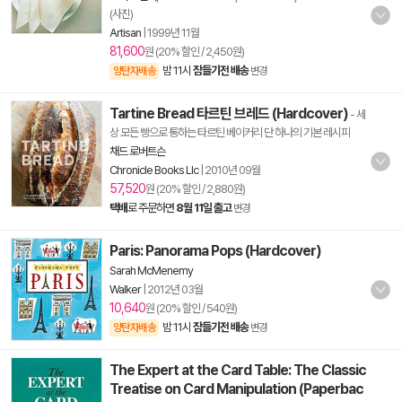
(사진)
Artisan
|
1999년 11월
81,600
원 (20% 할인 / 2,450원)
밤 11시
잠들기전 배송
양탄자배송
변경
Tartine Bread 타르틴 브레드 (Hardcover)
- 세
상 모든 빵으로 통하는 타르틴 베이커리 단 하나의 기본 레시피
채드 로버트슨
Chronicle Books Llc
|
2010년 09월
57,520
원 (20% 할인 / 2,880원)
택배
로 주문하면
8월 11일 출고
변경
Paris: Panorama Pops (Hardcover)
Sarah McMenemy
Walker
|
2012년 03월
10,640
원 (20% 할인 / 540원)
밤 11시
잠들기전 배송
양탄자배송
변경
The Expert at the Card Table: The Classic
Treatise on Card Manipulation (Paperbac