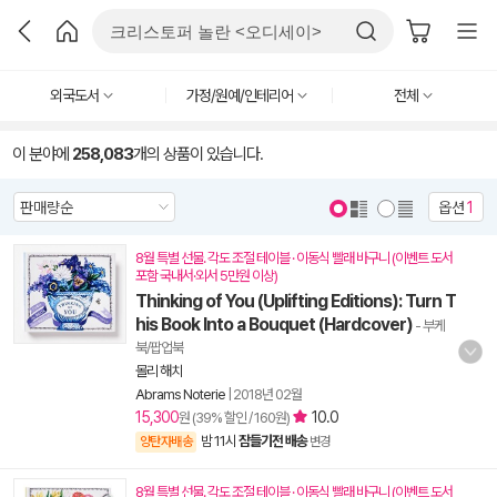
외국도서
가정/원예/인테리어
전체
이 분야에
258,083
개의 상품이 있습니다.
옵션
1
8월 특별 선물. 각도 조절 테이블 · 이동식 빨래 바구니 (이벤트 도서
포함 국내서·외서 5만원 이상)
Thinking of You (Uplifting Editions): Turn T
his Book Into a Bouquet (Hardcover)
- 부케
북/팝업북
몰리 해치
Abrams Noterie
|
2018년 02월
15,300
10.0
원 (39% 할인 / 160원)
밤 11시
잠들기전 배송
양탄자배송
변경
8월 특별 선물. 각도 조절 테이블 · 이동식 빨래 바구니 (이벤트 도서