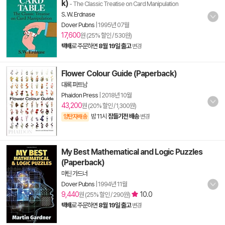
k)
- The Classic Treatise on Card Manipulation
S. W. Erdnase
Dover Pubns
|
1995년 07월
17,600
원 (25% 할인 / 530원)
택배
로 주문하면
8월 19일 출고
변경
Flower Colour Guide (Paperback)
대록 퍼트남
Phaidon Press
|
2018년 10월
43,200
원 (20% 할인 / 1,300원)
밤 11시
잠들기전 배송
양탄자배송
변경
My Best Mathematical and Logic Puzzles
(Paperback)
마틴 가드너
Dover Pubns
|
1994년 11월
9,440
10.0
원 (25% 할인 / 290원)
택배
로 주문하면
8월 19일 출고
변경