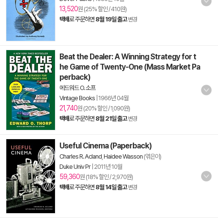
13,520
원 (25% 할인 / 410원)
택배
로 주문하면
8월 19일 출고
변경
Beat the Dealer: A Winning Strategy for t
he Game of Twenty-One (Mass Market Pa
perback)
에드워드 O. 소프
Vintage Books
|
1966년 04월
21,740
원 (20% 할인 / 1,090원)
택배
로 주문하면
8월 21일 출고
변경
Useful Cinema (Paperback)
Charles R. Acland
,
Haidee Wasson
(엮은이)
Duke Univ Pr
|
2011년 10월
59,360
원 (18% 할인 / 2,970원)
택배
로 주문하면
8월 14일 출고
변경