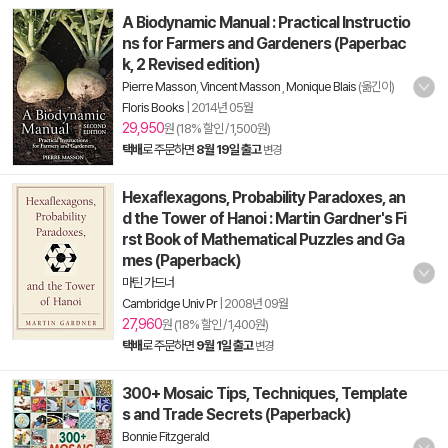
A Biodynamic Manual : Practical Instructio
ns for Farmers and Gardeners (Paperbac
k, 2 Revised edition)
Pierre Masson
,
Vincent Masson
,
Monique Blais
(옮긴이)
Floris Books
|
2014년 05월
29,950
원 (18% 할인 / 1,500원)
택배
로 주문하면
8월 19일 출고
변경
Hexaflexagons, Probability Paradoxes, an
d the Tower of Hanoi : Martin Gardner's Fi
rst Book of Mathematical Puzzles and Ga
mes (Paperback)
마틴 가드너
Cambridge Univ Pr
|
2008년 09월
27,960
원 (18% 할인 / 1,400원)
택배
로 주문하면
9월 1일 출고
변경
300+ Mosaic Tips, Techniques, Template
s and Trade Secrets (Paperback)
Bonnie Fitzgerald