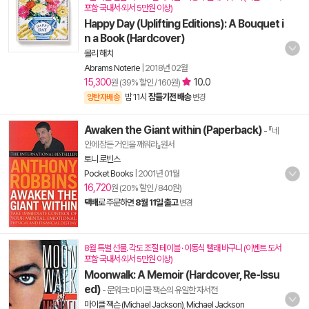
포함 국내서·외서 5만원 이상)
Happy Day (Uplifting Editions): A Bouquet i
n a Book (Hardcover)
몰리 해치
Abrams Noterie
|
2018년 02월
15,300
10.0
원 (39% 할인 / 160원)
밤 11시
잠들기전 배송
양탄자배송
변경
Awaken the Giant within (Paperback)
- 『네
안에 잠든 거인을 깨워라』원서
토니 로빈스
Pocket Books
|
2001년 01월
16,720
원 (20% 할인 / 840원)
택배
로 주문하면
8월 11일 출고
변경
8월 특별 선물. 각도 조절 테이블 · 이동식 빨래 바구니 (이벤트 도서
포함 국내서·외서 5만원 이상)
Moonwalk: A Memoir (Hardcover, Re-Issu
ed)
- 문워크: 마이클 잭슨의 유일한 자서전
마이클 잭슨 (Michael Jackson)
,
Michael Jackson