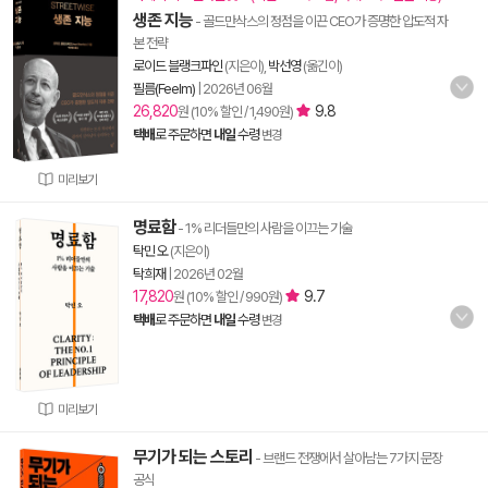
생존 지능
- 골드만삭스의 정점을 이끈 CEO가 증명한 압도적 자
본 전략
로이드 블랭크파인
(지은이),
박선영
(옮긴이)
필름(Feelm)
|
2026년 06월
26,820
9.8
원 (10% 할인 / 1,490원)
택배
로 주문하면
내일
수령
변경
미리보기
명료함
- 1% 리더들만의 사람을 이끄는 기술
탁민 오
(지은이)
탁희재
|
2026년 02월
17,820
9.7
원 (10% 할인 / 990원)
택배
로 주문하면
내일
수령
변경
미리보기
무기가 되는 스토리
- 브랜드 전쟁에서 살아남는 7가지 문장
공식