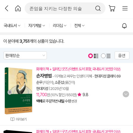
국내도서
자기계발
리더십
전체
이 분야에
3,751
개의 상품이 있습니다.
옵션
화제의 책 + 알라딘 굿즈 (이벤트 도서 포함, 국내도서 3만원 이상)
손자병법
- 이겨놓고 싸우는 인생의 지혜
-
현대지성 클래식 69
손무
(지은이),
소준섭
(옮긴이)
현대지성
|
2025년 10월
11,700
9.8
원 (10% 할인 / 650원)
택배
로 주문하면
내일
수령
변경
미리보기
화제의 책 + 알라딘 굿즈 (이벤트 도서 포함, 국내도서 3만원 이상)