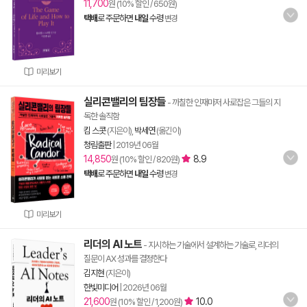
11,700
원 (10% 할인 / 650원)
택배
로 주문하면
내일
수령
변경
미리보기
실리콘밸리의 팀장들
- 까칠한 인재마저 사로잡은 그들의 지
독한 솔직함
킴 스콧
(지은이),
박세연
(옮긴이)
청림출판
|
2019년 06월
14,850
8.9
원 (10% 할인 / 820원)
택배
로 주문하면
내일
수령
변경
미리보기
리더의 AI 노트
- 지시하는 기술에서 설계하는 기술로, 리더의
질문이 AX 성과를 결정한다
김지현
(지은이)
한빛미디어
|
2026년 06월
21,600
10.0
원 (10% 할인 / 1,200원)