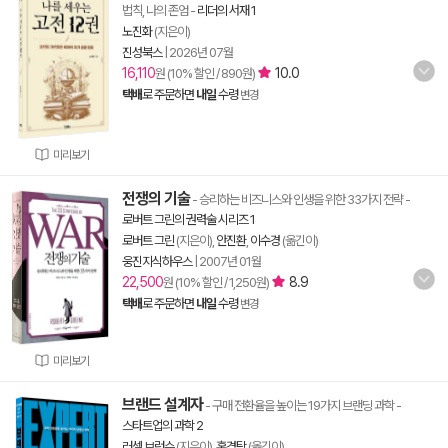
법칙, 나의 존엄
-
리더의 서재 1
노진화
(지은이)
진성북스
|
2026년 07월
16,110
10.0
원 (10% 할인 / 890원)
택배
로 주문하면
내일
수령
변경
미리보기
전쟁의 기술
- 승리하는 비즈니스와 인생을 위한 33가지 전략
-
로버트 그린의 권력술 시리즈 1
로버트 그린
(지은이),
안진환
,
이수경
(옮긴이)
웅진지식하우스
|
2007년 01월
22,500
8.9
원 (10% 할인 / 1,250원)
택배
로 주문하면
내일
수령
변경
미리보기
브랜드 설계자
- 구매 전환율을 높이는 19가지 브랜딩 과학
-
스타트업의 과학 2
러셀 브런슨
(지은이),
홍경탁
(옮긴이)