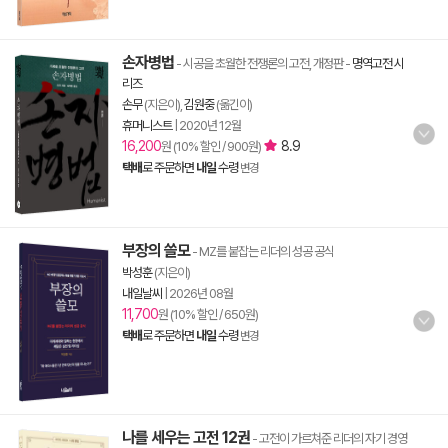
손자병법
- 시공을 초월한 전쟁론의 고전, 개정판
-
명역고전 시
리즈
손무
(지은이),
김원중
(옮긴이)
휴머니스트
|
2020년 12월
16,200
8.9
원 (10% 할인 / 900원)
택배
로 주문하면
내일
수령
변경
부장의 쓸모
- MZ를 붙잡는 리더의 성공 공식
박성훈
(지은이)
내일날씨
|
2026년 08월
11,700
원 (10% 할인 / 650원)
택배
로 주문하면
내일
수령
변경
나를 세우는 고전 12권
- 고전이 가르쳐준 리더의 자기 경영