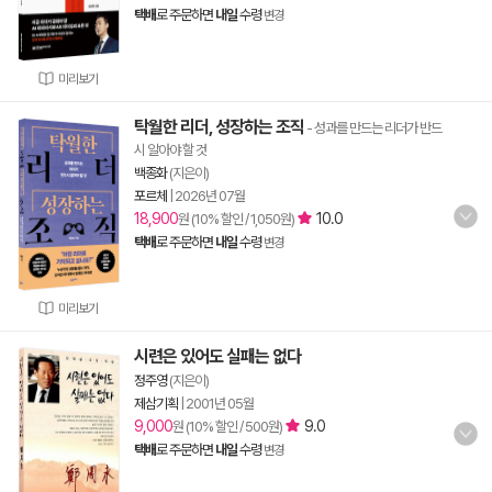
택배
로 주문하면
내일
수령
변경
미리보기
탁월한 리더, 성장하는 조직
- 성과를 만드는 리더가 반드
시 알아야 할 것
백종화
(지은이)
포르체
|
2026년 07월
18,900
10.0
원 (10% 할인 / 1,050원)
택배
로 주문하면
내일
수령
변경
미리보기
시련은 있어도 실패는 없다
정주영
(지은이)
제삼기획
|
2001년 05월
9,000
9.0
원 (10% 할인 / 500원)
택배
로 주문하면
내일
수령
변경