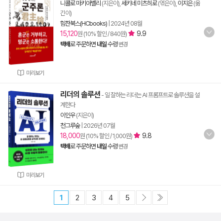
니콜로 마키아벨리
(지은이),
세키네 미츠히로
(엮은이),
이지은
(옮
긴이)
힘찬북스(HCbooks)
|
2024년 08월
15,120
9.9
원 (10% 할인 / 840원)
택배
로 주문하면
내일
수령
변경
미리보기
리더의 솔루션
- 일 잘하는 리더는 AI 프롬프트로 솔루션을 설
계한다
이인우
(지은이)
천그루숲
|
2026년 07월
18,000
9.8
원 (10% 할인 / 1,000원)
택배
로 주문하면
내일
수령
변경
미리보기
1
2
3
4
5