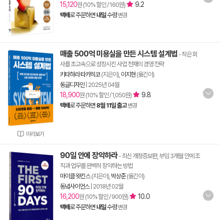
15,120
9.2
원 (10% 할인 / 160원)
택배
로 주문하면
내일
수령
변경
매출 500억 미용실을 만든 시스템 설계법
- 작은 회
사를 초고속으로 성장시킨 사업 천재의 경영 전략
키타하라 타카히코
(지은이),
이지현
(옮긴이)
동글디자인
|
2025년 04월
18,900
9.8
원 (10% 할인 / 1,050원)
택배
로 주문하면
8월 11일 출고
변경
미리보기
90일 안에 장악하라
- 최신 개정증보판, 부임 3개월 안에 조
직과 업무를 완벽히 장악하는 방법
마이클 왓킨스
(지은이),
박상준
(옮긴이)
동녘사이언스
|
2018년 02월
16,200
10.0
원 (10% 할인 / 900원)
택배
로 주문하면
내일
수령
변경