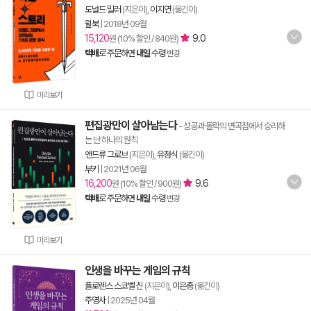
도널드 밀러
(지은이),
이지연
(옮긴이)
윌북
|
2018년 09월
15,120
9.0
원 (10% 할인 / 840원)
택배
로 주문하면
내일
수령
변경
미리보기
편집광만이 살아남는다
- 성공과 몰락의 변곡점에서 승리하
는 단 하나의 원칙
앤드류 그로브
(지은이),
유정식
(옮긴이)
부키
|
2021년 06월
16,200
9.6
원 (10% 할인 / 900원)
택배
로 주문하면
내일
수령
변경
미리보기
인생을 바꾸는 게임의 규칙
플로렌스 스코벨 신
(지은이),
이은종
(옮긴이)
주영사
|
2025년 04월