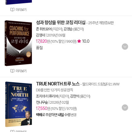
미리보기
성과 향상을 위한 코칭 리더십
- 25주년 개정증보판
존 휘트모어
(지은이),
김영순
(옮긴이)
김영사
|
2019년 09월
17,820
10.0
원 (10% 할인 / 990원)
품절
미리보기
TRUE NORTH 트루 노스
- 월드와이드 드림빌더스 WW
DB를 만든 12가지 성공 원칙
조지아 리 퓨리어
(지은이),
김한석
(옮긴이)
전나무숲
|
2026년 02월
17,550
원 (10% 할인 / 970원)
택배
로 주문하면
내일
수령
변경