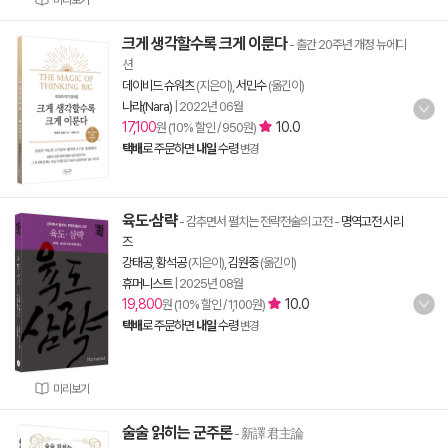
미리보기
크게 생각할수록 크게 이룬다
- 출간 20주년 개정 뉴에디
션
데이비드 슈워츠
(지은이),
서민수
(옮긴이)
나라(Nara)
|
2022년 06월
17,100
10.0
원 (10% 할인 / 950원)
택배
로 주문하면
내일
수령
변경
육도·삼략
- 감추면서 펼치는 전략전술의 고전
-
명역고전 시리
즈
강태공
,
황석공
(지은이),
김원중
(옮긴이)
휴머니스트
|
2025년 08월
19,800
10.0
원 (10% 할인 / 1,100원)
택배
로 주문하면
내일
수령
변경
미리보기
술술 읽히는 군주론
- 新譯 君主論