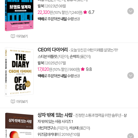
윌북
|
2023년 08월
22,320
6.7
원 (10% 할인 / 1,240원)
택배
로 주문하면
내일
수령
변경
미리보기
CEO의 다이어리
- 오늘 당신은 어떤 미래를 살았는가?
스티븐 바틀렛
(지은이),
손백희
(옮긴이)
윌북
|
2025년 07월
17,820
9.8
원 (10% 할인 / 990원)
택배
로 주문하면
내일
수령
변경
미리보기
상자 밖에 있는 사람
- 진정한 소통과 협력을 위한 솔루션
-
상
자 밖에 있는 사람 시리즈 1
아빈저연구소
(지은이),
서상태
(옮긴이)
위즈덤아카데미
|
2016년 10월