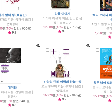
맏물 이야기
자기 앞의 생 (특별판)
해리 포터와 마
미야베 미유키 지음, 김소연 옮
아자르 지음, 용경식 옮김 |
김 | 북스피어
문학동네
조앤 K. 롤링 지
12,600
원(
10%
할인 / 700원)
00
원(
10%
할인 / 650원)
문
9.6
9.3
7,200
원(
10%
46.
47.
바람의 만리 여명의 하늘 - 상
창문 넘어 도망
오노 후유미 지음, 추지나 옮김 |
요나스 요나손 
데미안
엘릭시르
김 |
 헤세 지음, 전영애 옮김 |
16,920
원(
10%
할인 / 940원)
15,120
원(
10
민음사
9.9
00
원(
10%
할인 / 400원)
8.8