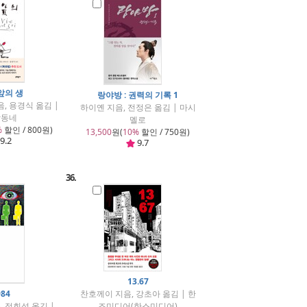
앞의 생
랑야방 : 권력의 기록 1
, 용경식 옮김 |
하이옌 지음, 전정은 옮김 | 마시
학동네
멜로
%
할인 / 800원)
13,500
원(
10%
할인 / 750원)
9.2
9.7
36.
13.67
984
찬호께이 지음, 강초아 옮김 | 한
, 정회성 옮김 |
즈미디어(한스미디어)