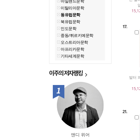
아일랜드문학
이탈리아문학
15,1
동유럽문학
북유럽문학
17.
인도문학
중동/튀르키예문학
오스트리아문학
아프리카문학
기타세계문학
이주의
저자랭킹
발터 
1위
15,1
21.
앤디 위어