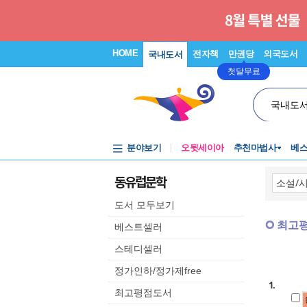
HOME
전자책
만권당
외국도서
국내도서
첫달무료
국내도
분야보기
오뒷세이아
추천마법사
베
동유럽문학
도서 모두보기
최고
베스트셀러
스테디셀러
정가인하/정가제free
1.
최고평점도서