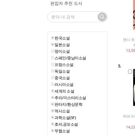
편집자 추천 도서
한국소설
앤디 위
일본소설
13,5
영미소설
스페인/중남미소설
프랑스소설
5.
독일소설
중국소설
러시아소설
세계의 소설
추리/미스터리소설
판타지/환상문학
역사소설
하퍼 리
과학소설(SF)
호러.공포소설
14,2
무협소설