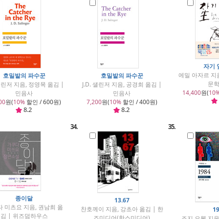
자기 
에밀 아자르 지음
호밀밭의 파수꾼
호밀밭의 파수꾼
문
 샐린저 지음, 정영목 옮김 |
J.D. 샐린저 지음, 공경희 옮김 |
14,400
원(
10
민음사
민음사
00
원(
10%
할인 / 600원)
7,200
원(
10%
할인 / 400원)
8.2
8.2
34.
35.
종이달
13.67
 미츠요 지음, 권남희 옮
찬호께이 지음, 강초아 옮김 | 한
1
김 | 위즈덤하우스
즈미디어(한스미디어)
조지 오웰 지음