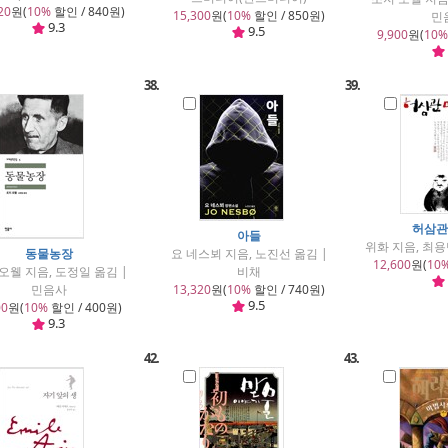
20
원(
10%
할인 / 840원)
15,300
원(
10%
할인 / 850원)
민
9.3
9.5
9,900
원(
10%
38.
39.
허삼관
아들
위화 지음, 최용
동물농장
요 네스뵈 지음, 노진선 옮김 |
12,600
원(
10
오웰 지음, 도정일 옮김 |
비채
민음사
13,320
원(
10%
할인 / 740원)
9.5
00
원(
10%
할인 / 400원)
9.3
42.
43.