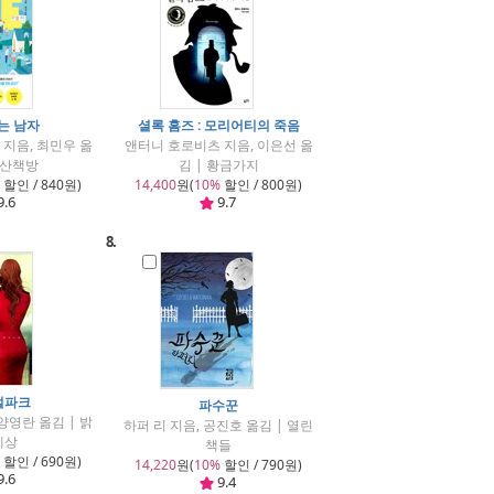
는 남자
셜록 홈즈 : 모리어티의 죽음
지음, 최민우 옮
앤터니 호로비츠 지음, 이은선 옮
다산책방
김 | 황금가지
할인 / 840원)
14,400
원(
10%
할인 / 800원)
9.6
9.7
8.
럴파크
파수꾼
양영란 옮김 | 밝
하퍼 리 지음, 공진호 옮김 | 열린
세상
책들
할인 / 690원)
14,220
원(
10%
할인 / 790원)
9.6
9.4