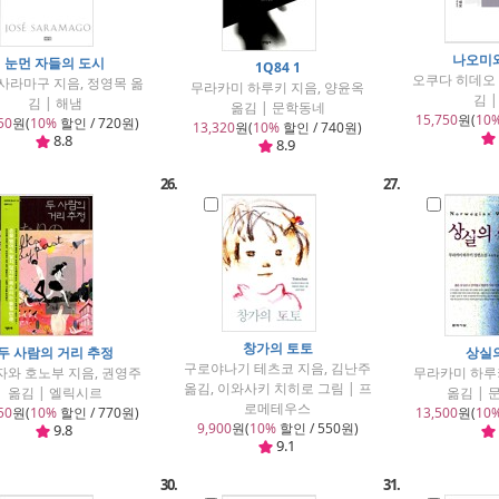
나오미
눈먼 자들의 도시
1Q84 1
오쿠다 히데오 
사라마구 지음, 정영목 옮
무라카미 하루키 지음, 양윤옥
김 
김 | 해냄
옮김 | 문학동네
15,750
원(
10
50
원(
10%
할인 / 720원)
13,320
원(
10%
할인 / 740원)
8.8
8.9
26.
27.
창가의 토토
두 사람의 거리 추정
상실
구로야나기 테츠코 지음, 김난주
자와 호노부 지음, 권영주
무라카미 하루
옮김, 이와사키 치히로 그림 | 프
옮김 | 엘릭시르
옮김 |
로메테우스
50
원(
10%
할인 / 770원)
13,500
원(
10
9,900
원(
10%
할인 / 550원)
9.8
9.1
30.
31.