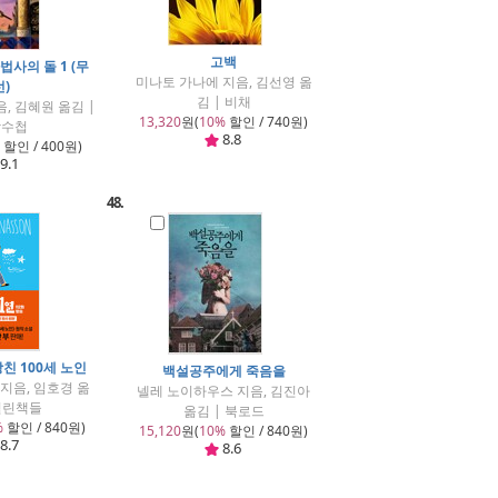
고백
법사의 돌 1 (무
미나토 가나에 지음, 김선영 옮
선)
김 | 비채
음, 김혜원 옮김 |
13,320
원(
10%
할인 / 740원)
학수첩
8.8
할인 / 400원)
9.1
48.
친 100세 노인
백설공주에게 죽음을
지음, 임호경 옮
넬레 노이하우스 지음, 김진아
 열린책들
옮김 | 북로드
%
할인 / 840원)
15,120
원(
10%
할인 / 840원)
8.7
8.6