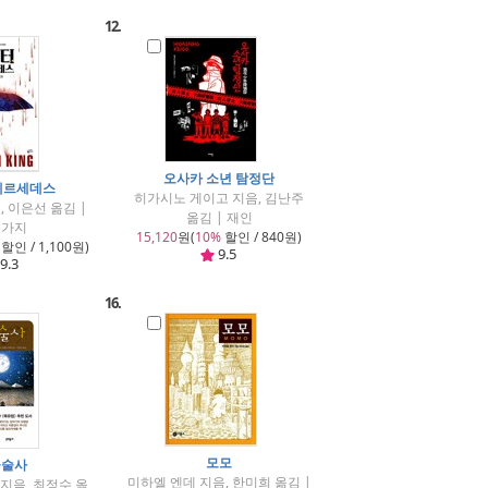
12.
오사카 소년 탐정단
메르세데스
히가시노 게이고 지음, 김난주
, 이은선 옮김 |
옮김 | 재인
금가지
15,120
원(
10%
할인 / 840원)
할인 / 1,100원)
9.5
9.3
16.
모모
금술사
미하엘 엔데 지음, 한미희 옮김 |
지음, 최정수 옮