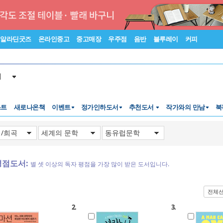
알라딘굿즈
온라인중고
중고매장
우주점
음반
블루레이
커피
서
스트
새로나온책
이벤트
정가인하도서
추천도서
작가와의 만남
북
평점도서:
별 셋 이상의 독자 평점을 가장 많이 받은 도서입니다.
전체
2.
3.