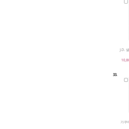
J.D.
10,8
33.
가쿠타