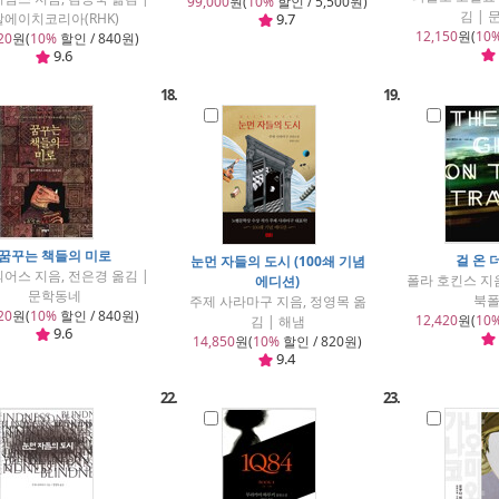
99,000
원(
10%
할인 / 5,500원)
김 |
알에이치코리아(RHK)
9.7
12,150
원(
10
20
원(
10%
할인 / 840원)
9.6
18.
19.
꿈꾸는 책들의 미로
걸 온 
눈먼 자들의 도시 (100쇄 기념
뫼어스 지음, 전은경 옮김 |
폴라 호킨스 지음
에디션)
문학동네
북
주제 사라마구 지음, 정영목 옮
20
원(
10%
할인 / 840원)
12,420
원(
10
김 | 해냄
9.6
14,850
원(
10%
할인 / 820원)
9.4
22.
23.