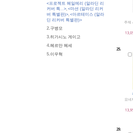
<프로젝트 헤일메리 (알라딘 리
커버 특...>
<마션 (알라딘 리커
,
버 특별판)>
<아르테미스 (알라
,
딘 리커버 특별판)>
주제 
2.
구병모
13,0
3.
히가시노 게이고
4.
헤르만 헤세
25.
5.
이우혁
요네
13,9
29.