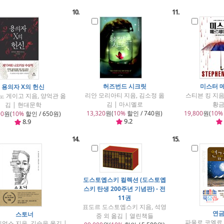
10.
11.
허즈번드 시크릿
미스터 
용의자 X의 헌신
리안 모리아티 지음, 김소정 옮
스티븐 킹 지음
 게이고 지음, 양억관 옮
김 | 마시멜로
황
김 | 현대문학
13,320
원(
10%
할인 / 740원)
19,800
원(
10%
00
원(
10%
할인 / 650원)
9.2
8.9
14.
15.
도스토옙스키 컬렉션 (도스토옙
스키 탄생 200주년 기념판) - 전
11권
표도르 도스토옙스키 지음, 석영
연
스토너
중 외 옮김 | 열린책들
파울로 코엘료 
리엄스 지음, 김승욱 옮김 |