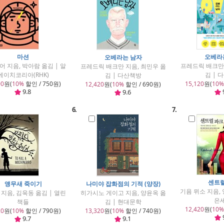
마션
오베라
오베라는 남자
어 지음, 박아람 옮김 | 알
프레드릭 배크만 
프레드릭 배크만 지음, 최민우 옮
에이치코리아(RHK)
김 | 
김 | 다산책방
00
원(
10%
할인 / 750원)
15,120
원(
10%
12,420
원(
10%
할인 / 690원)
9.8
9.6
6.
7.
센트
앵무새 죽이기
나미야 잡화점의 기적 (양장)
기욤 뮈소 지음, 
 지음, 김욱동 옮김 | 열린
히가시노 게이고 지음, 양윤옥 옮
은
책들
김 | 현대문학
12,420
원(
10%
20
원(
10%
할인 / 790원)
13,320
원(
10%
할인 / 740원)
9.7
9.1