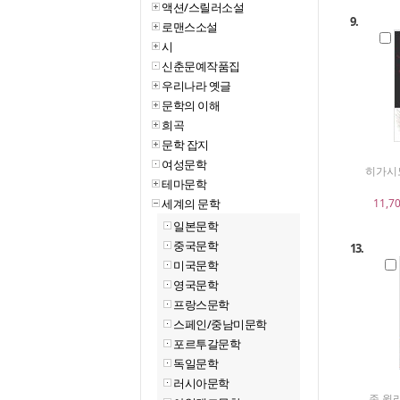
액션/스릴러소설
9.
로맨스소설
시
신춘문예작품집
우리나라 옛글
문학의 이해
희곡
문학 잡지
여성문학
히가시노
테마문학
세계의 문학
11,7
일본문학
중국문학
13.
미국문학
영국문학
프랑스문학
스페인/중남미문학
포르투갈문학
독일문학
러시아문학
존 윌