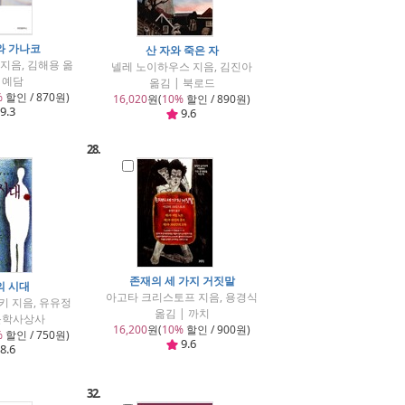
와 가나코
산 자와 죽은 자
지음, 김해용 옮
넬레 노이하우스 지음, 김진아
| 예담
옮김 | 북로드
%
할인 / 870원)
16,020
원(
10%
할인 / 890원)
9.3
9.6
28.
존재의 세 가지 거짓말
의 시대
아고타 크리스토프 지음, 용경식
키 지음, 유유정
옮김 | 까치
 문학사상사
16,200
원(
10%
할인 / 900원)
%
할인 / 750원)
9.6
8.6
32.