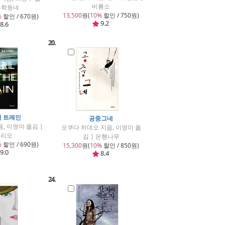
비룡소
 문학동네
13,500
원(
10%
할인 / 750원)
%
할인 / 670원)
9.2
8.6
20.
더 트레인
공중그네
, 이영아 옮김 |
오쿠다 히데오 지음, 이영미 옮
폴리오
김 | 은행나무
%
할인 / 690원)
15,300
원(
10%
할인 / 850원)
9.0
8.4
24.