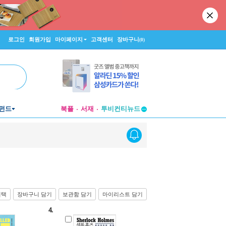
로그인
회원가입
마이페이지
고객센터
장바구니
(0)
펀드
북플
서재
투비컨티뉴드
창작플랫폼
투비컨티뉴드
선택
장바구니 담기
보관함 담기
마이리스트 담기
4.