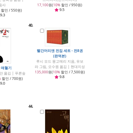
음사
17,100
원(
10%
할인 / 950원)
9.5
할인 / 550원)
9.3
40.
빨간머리앤 전집 세트 - 전8권
(완역본)
루시 모드 몽고메리 지음, 유보
라 그림, 오수원 옮김 | 현대지성
 매혈기
135,000
원(
10%
할인 / 7,500원)
만 옮김 | 푸른숲
9.8
%
할인 / 700원)
9.0
44.