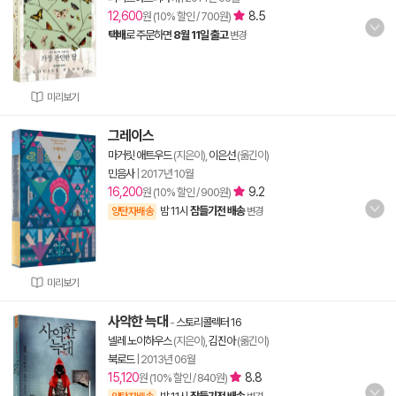
12,600
8.5
원 (10% 할인 / 700원)
택배
로 주문하면
8월 11일 출고
변경
미리보기
그레이스
마거릿 애트우드
(지은이),
이은선
(옮긴이)
민음사
|
2017년 10월
16,200
9.2
원 (10% 할인 / 900원)
밤 11시
잠들기전 배송
양탄자배송
변경
미리보기
사악한 늑대
-
스토리콜렉터 16
넬레 노이하우스
(지은이),
김진아
(옮긴이)
북로드
|
2013년 06월
15,120
8.8
원 (10% 할인 / 840원)