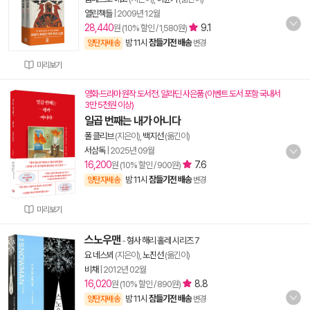
열린책들
|
2009년 12월
28,440
9.1
원 (10% 할인 / 1,580원)
밤 11시
잠들기전 배송
양탄자배송
변경
미리보기
영화·드라마 원작 도서전. 알라딘 사은품 (이벤트 도서 포함 국내서
3만 5천원 이상)
일곱 번째는 내가 아니다
폴 클리브
(지은이),
백지선
(옮긴이)
서삼독
|
2025년 09월
16,200
7.6
원 (10% 할인 / 900원)
밤 11시
잠들기전 배송
양탄자배송
변경
미리보기
스노우맨
-
형사 해리 홀레 시리즈 7
요 네스뵈
(지은이),
노진선
(옮긴이)
비채
|
2012년 02월
16,020
8.8
원 (10% 할인 / 890원)
밤 11시
잠들기전 배송
양탄자배송
변경