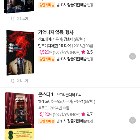
밤 11시
잠들기전 배송
양탄자배송
변경
미리보기
기억나지 않음, 형사
찬호께이
(지은이),
강초아
(옮긴이)
한즈미디어(한스미디어)
|
2016년 03월
11,520
8.5
원 (10% 할인 / 640원)
밤 11시
잠들기전 배송
양탄자배송
변경
미리보기
몬스터 1
-
스토리콜렉터 114
넬레 노이하우스
(지은이),
전은경
(옮긴이)
북로드
|
2024년 10월
15,120
9.7
원 (10% 할인 / 840원)
밤 11시
잠들기전 배송
양탄자배송
변경