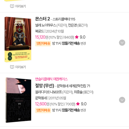
미리보기
몬스터 2
-
스토리콜렉터 115
넬레 노이하우스
(지은이),
전은경
(옮긴이)
북로드
|
2024년 10월
15,120
9.0
원 (10% 할인 / 840원)
밤 11시
잠들기전 배송
양탄자배송
변경
미리보기
먼슬리클래식 여권케이스
절망 (무선)
-
문학동네 세계문학전집 71
블라디미르 나보코프
(지은이),
최종술
(옮긴이)
문학동네
|
2011년 05월
12,600
9.0
원 (10% 할인 / 700원)
밤 11시
잠들기전 배송
양탄자배송
변경