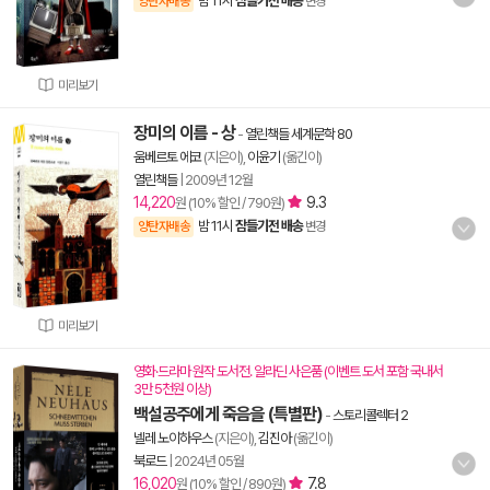
밤 11시
잠들기전 배송
양탄자배송
변경
미리보기
장미의 이름 - 상
-
열린책들 세계문학 80
움베르토 에코
(지은이),
이윤기
(옮긴이)
열린책들
|
2009년 12월
14,220
9.3
원 (10% 할인 / 790원)
밤 11시
잠들기전 배송
양탄자배송
변경
미리보기
영화·드라마 원작 도서전. 알라딘 사은품 (이벤트 도서 포함 국내서
3만 5천원 이상)
백설공주에게 죽음을 (특별판)
-
스토리콜렉터 2
넬레 노이하우스
(지은이),
김진아
(옮긴이)
북로드
|
2024년 05월
16,020
7.8
원 (10% 할인 / 890원)