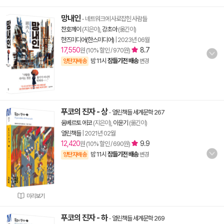
망내인
- 네트워크에 사로잡힌 사람들
찬호께이
(지은이),
강초아
(옮긴이)
한즈미디어(한스미디어)
|
2023년 06월
17,550
8.7
원 (10% 할인 / 970원)
밤 11시
잠들기전 배송
양탄자배송
변경
푸코의 진자 - 상
-
열린책들 세계문학 267
움베르토 에코
(지은이),
이윤기
(옮긴이)
열린책들
|
2021년 02월
12,420
9.9
원 (10% 할인 / 690원)
밤 11시
잠들기전 배송
양탄자배송
변경
미리보기
푸코의 진자 - 하
-
열린책들 세계문학 269