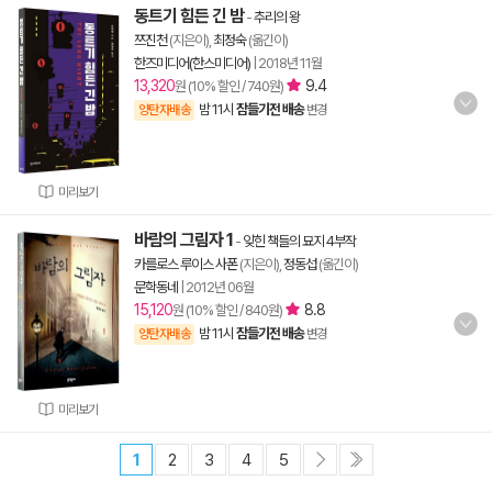
동트기 힘든 긴 밤
-
추리의 왕
쯔진천
(지은이),
최정숙
(옮긴이)
한즈미디어(한스미디어)
|
2018년 11월
13,320
9.4
원 (10% 할인 / 740원)
밤 11시
잠들기전 배송
양탄자배송
변경
미리보기
바람의 그림자 1
-
잊힌 책들의 묘지 4부작
카를로스 루이스 사폰
(지은이),
정동섭
(옮긴이)
문학동네
|
2012년 06월
15,120
8.8
원 (10% 할인 / 840원)
밤 11시
잠들기전 배송
양탄자배송
변경
미리보기
1
2
3
4
5