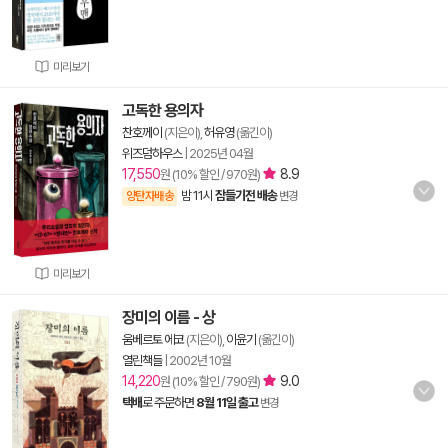
미리보기
고독한 용의자
찬호께이
(지은이),
허유영
(옮긴이)
위즈덤하우스
|
2025년 04월
17,550
8.9
원 (10% 할인 / 970원)
밤 11시
잠들기전 배송
양탄자배송
변경
미리보기
장미의 이름 - 상
움베르토 에코
(지은이),
이윤기
(옮긴이)
열린책들
|
2002년 10월
14,220
9.0
원 (10% 할인 / 790원)
택배
로 주문하면
8월 11일 출고
변경