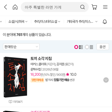
소설/시/희곡
추리/미스터리소설
기타국가 추리/미스터리소설
이 분야에
761
개의 상품이 있습니다.
옵션
토끼 소각 지침
마커스 클리워
(지은이),
김지원
(옮긴이)
문학수첩
|
2026년 08월
16,200
10.0
원 (10% 할인 / 900원)
밤 11시
잠들기전 배송
양탄자배송
변경
미리보기