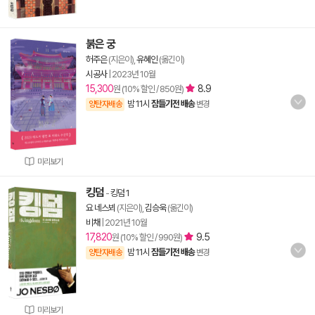
붉은 궁
허주은
(지은이),
유혜인
(옮긴이)
시공사
|
2023년 10월
15,300
8.9
원 (10% 할인 / 850원)
밤 11시
잠들기전 배송
양탄자배송
변경
미리보기
킹덤
-
킹덤 1
요 네스뵈
(지은이),
김승욱
(옮긴이)
비채
|
2021년 10월
17,820
9.5
원 (10% 할인 / 990원)
밤 11시
잠들기전 배송
양탄자배송
변경
미리보기