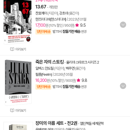
21세기 최고의 책
13.67
- 개정판
찬호께이
(지은이),
강초아
(옮긴이)
한즈미디어(한스미디어)
|
2023년 01월
17,100
9.5
원 (10% 할인 / 950원)
밤 11시
잠들기전 배송
양탄자배송
변경
미리보기
죽은 자의 스토킹
-
율리아 스타르크 시리즈 2
알렉스 안도릴
(지은이),
백주연
(옮긴이)
필름(Feelm)
|
2026년 05월
16,200
9.8
원 (10% 할인 / 900원)
밤 11시
잠들기전 배송
양탄자배송
변경
미리보기
장미의 이름 세트 - 전2권
-
열린책들 세계문학
움베르토 에코
(지은이),
이윤기
(옮긴이)