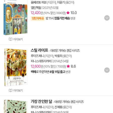
움베르토 에코
(지은이),
이윤기
(옮긴이)
열린책들
|
2021년 02월
12,420
10.0
원 (10% 할인 / 690원)
밤 11시
잠들기전 배송
양탄자배송
변경
미리보기
스틸 라이프
-
아르망 가마슈 경감 시리즈
루이즈 페니
(지은이),
박웅희
(옮긴이)
피니스아프리카에
|
2014년 04월
12,600
8.6
원 (10% 할인 / 700원)
택배
로 주문하면
8월 11일 출고
변경
미리보기
가장 잔인한 달
-
아르망 가마슈 경감 시리즈
루이즈 페니
(지은이),
신예용
(옮긴이)
피니스아프리카에
|
2014년 06월