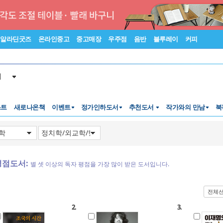
알라딘굿즈
온라인중고
중고매장
우주점
음반
블루레이
커피
서
스트
새로나온책
이벤트
정가인하도서
추천도서
작가와의 만남
북
평점도서:
별 셋 이상의 독자 평점을 가장 많이 받은 도서입니다.
전체
2.
3.