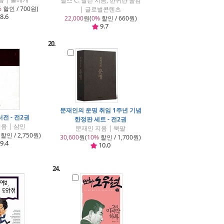
닐스 C. 닐슨 지음, 한귀란 옮김
%
할인 / 700원)
| 글로벌콘텐츠
8.6
22,000
원(
0%
할인 / 660원)
9.7
20.
문재인의 운명 취임 1주년 기념
전 - 전2권
한정판 세트 - 전2권
음 | 삼인
문재인 지음 | 북팔
할인 / 2,750원)
30,600
원(
10%
할인 / 1,700원)
9.4
10.0
24.