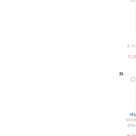
조 사
11,2
33.
세상
세마르
란체