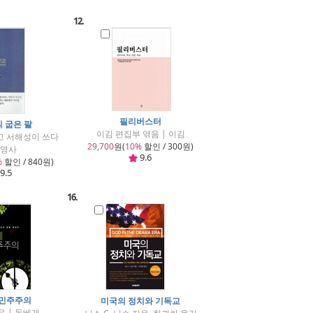
12.
필리버스터
 굽은 팔
이김 편집부 엮음 | 이김
고 서해성이 쓰다
29,700
원(
10%
할인 / 300원)
김영사
9.6
%
할인 / 840원)
9.5
16.
 민주주의
미국의 정치와 기독교
음 | 돌베개