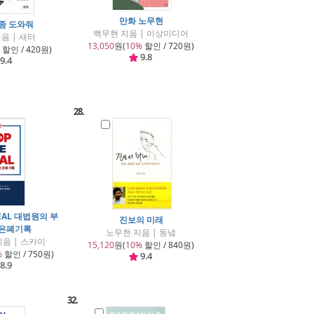
만화 노무현
나좀 도와줘
백무현 지음 | 이상미디어
음 | 새터
13,050
원(
10%
할인 / 720원)
할인 / 420원)
9.8
9.4
28.
TEAL 대법원의 부
진보의 미래
 은폐기록
노무현 지음 | 동녘
지음 | 스카이
15,120
원(
10%
할인 / 840원)
%
할인 / 750원)
9.4
8.9
32.