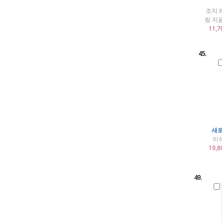
조지 
링 지
11,7
45.
새로
이
19,8
49.