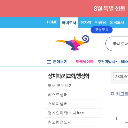
HOME
전자책
만권당
외국도서
국내도서
첫달무료
국내도
분야보기
오뒷세이아
추천마법사
베
정치학/외교학/행정학
도서 모두보기
최고
베스트셀러
스테디셀러
정가인하/정가제free
1.
최고평점도서