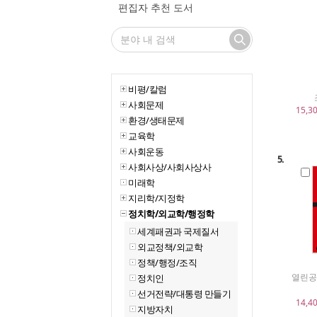
편집자 추천 도서
비평/칼럼
사회문제
15,3
환경/생태문제
교육학
사회운동
5.
사회사상/사회사상사
미래학
지리학/지정학
정치학/외교학/행정학
세계패권과 국제질서
외교정책/외교학
정책/행정/조직
열린공
정치인
선거전략/대통령 만들기
14,4
지방자치