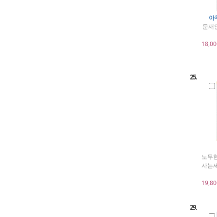
아
문재인
18,00
25.
노무현
사는세
19,80
29.