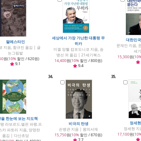
세상에서 가장 가난한 대통령 무
대한민국
팔레스타인
히카
문재인 지음, 문
코 지음, 함규진 옮김 | 글
미겔 앙헬 캄포도니코 지음, 송
세
논그림밭
병선 외 옮김 | 21세기북스
15,300
원(
10
50
원(
10%
할인 / 620원)
14,400
원(
10%
할인 / 800원)
9.1
9.4
34.
35.
을 한눈에 보는 지도책
정세현
비극의 탄생
탱 라보르드.델핀 파팽.프
정세현 지
손병관 지음 | 왕의서재
스카 파토리 지음, 양영란
17,100
원(
10
15,750
원(
10%
할인 / 870원)
옮김 | 다산초당
7.7