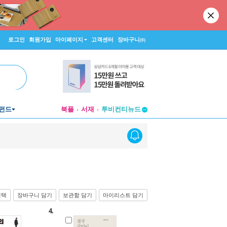
로그인
회원가입
마이페이지
고객센터
장바구니
(0)
투비컨티뉴드
펀드
북플
서재
창작플랫폼
투비컨티뉴드
선택
장바구니 담기
보관함 담기
마이리스트 담기
4.