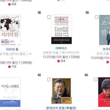
0
원(
10%
할인 / 1,400원)
9.8
38.
39.
크레바스
조국
지리의 힘
강희찬 지음 | 메디치미디어
조국 지음
샬 지음, 김미선 옮김 | 사
13,050
원(
10%
할인 / 720원)
18,000
원(
10%
이
9.4
0
원(
10%
할인 / 1,000원)
7.6
42.
43.
문재인의 운명 (특별판)