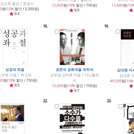
.김선욱 옮김 | 한길사
12,600
원(
10%
할인 / 700원)
12,600
원(
10
0
원(
10%
할인 / 3,300원)
9.0
9.3
18.
19.
성공과 좌절
공존의 공화국을 위하여
김대중 자서
노무현 지음 | 학고재
김부겸.김태훈 지음 | 더난출판
김대중 지
00
원(
10%
할인 / 750원)
사
49,500
원(
10%
9.5
12,600
원(
10%
할인 / 700원)
9.7
22.
23.