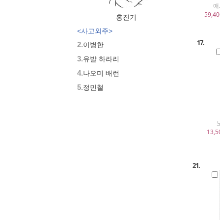
애
59,40
홍진기
<사고외주>
17.
2.
이병한
3.
유발 하라리
4.
나오미 배런
5.
정민철
13,5
21.