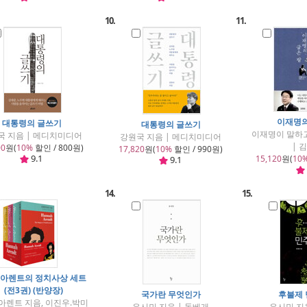
10.
11.
이재명의
대통령의 글쓰기
대통령의 글쓰기
이재명이 말하
국 지음 | 메디치미디어
강원국 지음 | 메디치미디어
| 
00
원(
10%
할인 / 800원)
17,820
원(
10%
할인 / 990원)
9.1
15,120
원(
10
9.1
14.
15.
 아렌트의 정치사상 세트
(전3권) (반양장)
국가란 무엇인가
후불제
아렌트 지음, 이진우.박미
유시민 지음 | 돌베개
유시민 지