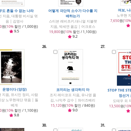
여보, 
무도 흔들 수 없는 나라
어떻게 극단적 소수가 다수를 지
노무현 지
 지음, 대통령 비서실 엮
배하는가
7,650
원(
10%
음 | 김영사
스티븐 레비츠키.대니얼 지블랫
0
원(
10%
할인 / 1,000원)
지음, 박세연 옮김 | 어크로스
9.5
19,800
원(
10%
할인 / 1,100원)
9.2
26.
27.
운명이다 (양장)
코끼리는 생각하지 마
STOP THE S
 지음, 유시민 정리, 사람
조지 레이코프 지음, 유나영 옮
정선거
상 노무현재단 엮음 | 돌
김, 나익주 감수 | 와이즈베리
도태우 외 
베개
15,120
원(
10%
할인 / 840원)
13,500
원(
10
9.0
0
원(
10%
할인 / 1,100원)
9.8
30.
31.