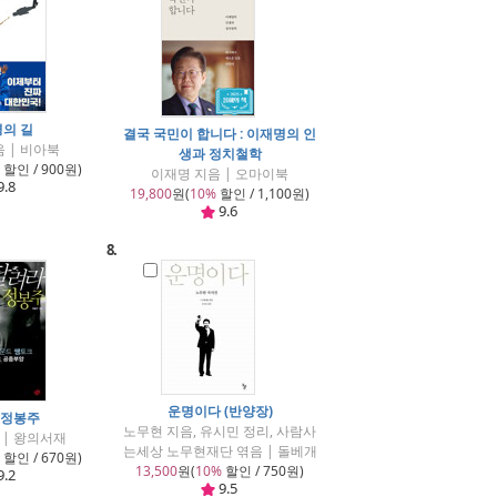
의 길
결국 국민이 합니다 : 이재명의 인
 | 비아북
생과 정치철학
할인 / 900원)
이재명 지음 | 오마이북
9.8
19,800
원(
10%
할인 / 1,100원)
9.6
8.
운명이다 (반양장)
 정봉주
노무현 지음, 유시민 정리, 사람사
 | 왕의서재
는세상 노무현재단 엮음 | 돌베개
할인 / 670원)
13,500
원(
10%
할인 / 750원)
9.2
9.5