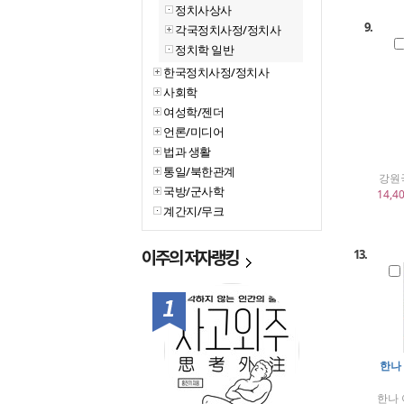
정치사상사
9.
각국정치사정/정치사
정치학 일반
한국정치사정/정치사
사회학
여성학/젠더
언론/미디어
법과 생활
통일/북한관계
강원
국방/군사학
14,4
계간지/무크
이주의
저자랭킹
13.
1위
한나
한나 