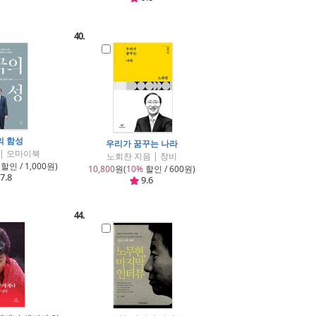
40.
의 함성
우리가 꿈꾸는 나라
 | 오마이북
노회찬 지음 | 창비
할인 / 1,000원)
10,800
원(
10%
할인 / 600원)
7.8
9.6
44.