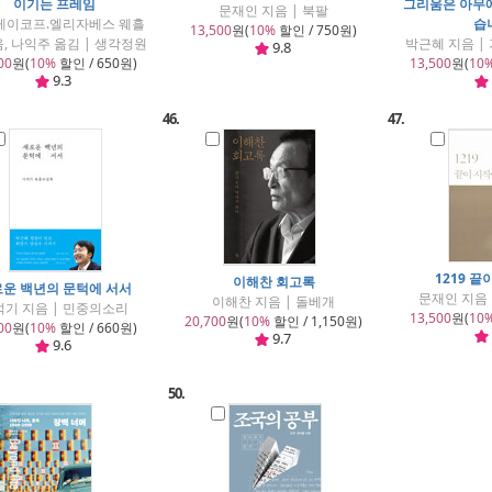
이기는 프레임
그리움은 아무
문재인 지음 | 북팔
레이코프.엘리자베스 웨흘
습
13,500
원(
10%
할인 / 750원)
음, 나익주 옮김 | 생각정원
박근혜 지음 
9.8
00
원(
10%
할인 / 650원)
13,500
원(
10
9.3
46.
47.
1219 
이해찬 회고록
운 백년의 문턱에 서서
문재인 지음
이해찬 지음 | 돌베개
석기 지음 | 민중의소리
13,500
원(
10
20,700
원(
10%
할인 / 1,150원)
00
원(
10%
할인 / 660원)
9.7
9.6
50.