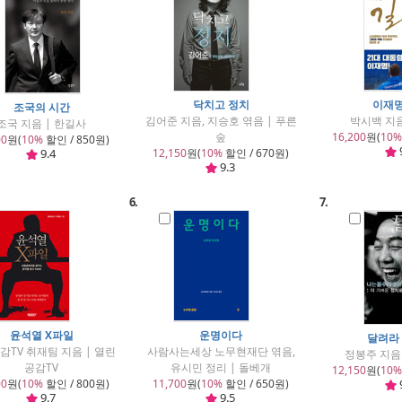
닥치고 정치
이재명
조국의 시간
김어준 지음, 지승호 엮음 | 푸른
박시백 지음
조국 지음 | 한길사
숲
16,200
원(
10%
00
원(
10%
할인 / 850원)
9.4
12,150
원(
10%
할인 / 670원)
9.3
6.
7.
윤석열 X파일
운명이다
달려라
감TV 취재팀 지음 | 열린
사람사는세상 노무현재단 엮음,
정봉주 지음
공감TV
유시민 정리 | 돌베개
12,150
원(
10%
00
원(
10%
할인 / 800원)
11,700
원(
10%
할인 / 650원)
9.7
9.5