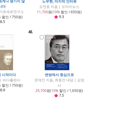
에게나 생기지 않
노무현, 마지막 인터뷰
니다
오연호 지음 | 오마이뉴스
| 가로세로연구소
11,700
원(
10%
할인 / 650원)
9.3
%
할인 / 750원)
8.5
48.
끝이 시작이다
변방에서 중심으로
 | 바다출판사
문재인 지음, 최종건 대담 | 김영
%
할인 / 750원)
사
8.9
29,700
원(
10%
할인 / 1,650원)
7.5