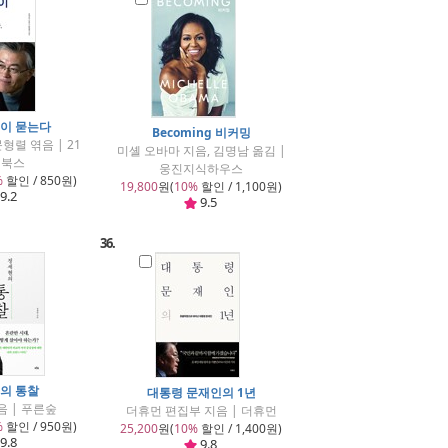
이 묻는다
Becoming 비커밍
형렬 엮음 | 21
미셸 오바마 지음, 김명남 옮김 |
기북스
웅진지식하우스
%
할인 / 850원)
19,800
원(
10%
할인 / 1,100원)
9.2
9.5
36.
의 통찰
대통령 문재인의 1년
음 | 푸른숲
더휴먼 편집부 지음 | 더휴먼
%
할인 / 950원)
25,200
원(
10%
할인 / 1,400원)
9.8
9.8