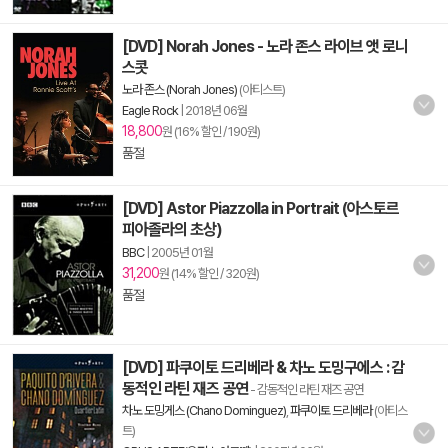
[DVD] Norah Jones - 노라 존스 라이브 앳 로니
스콧
노라 존스 (Norah Jones)
(아티스트)
Eagle Rock
|
2018년 06월
18,800
원 (16% 할인 / 190원)
품절
[DVD] Astor Piazzolla in Portrait (아스토르
피아졸라의 초상)
BBC
|
2005년 01월
31,200
원 (14% 할인 / 320원)
품절
[DVD] 파쿠이토 드리베라 & 차노 도밍구에스 : 감
동적인 라틴 재즈 공연
- 감동적인 라틴 재즈 공연
차노 도밍게스 (Chano Dominguez)
,
파쿠이토 드리베라
(아티스
트)