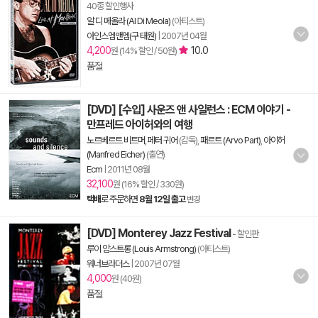
40종 할인행사
알 디 메올라 (Al Di Meola)
(아티스트)
아인스엠앤엠(구 태원)
|
2007년 04월
4,200
10.0
원 (14% 할인 / 50원)
품절
[DVD] [수입] 사운즈 앤 사일런스 : ECM 이야기 -
만프레드 아이허와의 여행
노르베르트 비트머
,
페터 귀어
(감독),
패르트 (Arvo Part)
,
아이허
(Manfred Eicher)
(출연)
Ecm
|
2011년 08월
32,100
원 (16% 할인 / 330원)
택배
로 주문하면
8월 12일 출고
변경
[DVD] Monterey Jazz Festival
- 할인판
루이 암스트롱 (Louis Armstrong)
(아티스트)
워너브라더스
|
2007년 07월
4,000
원 (40원)
품절