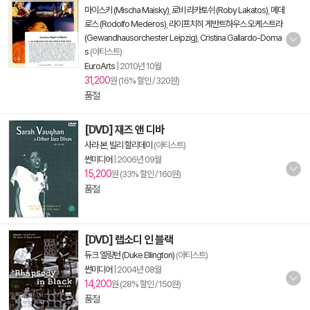
마이스키 (Mischa Maisky)
,
로비 라카토쉬 (Roby Lakatos)
,
메데
로스 (Rodolfo Mederos)
,
라이프치히 게반트하우스 오케스트라
(Gewandhausorchester Leipzig)
,
Cristina Gallardo-Doma
s
(아티스트)
EuroArts
|
2010년 10월
31,200
원 (16% 할인 / 320원)
품절
[DVD] 재즈 앤 디바
사라 본
,
빌리 할리데이
(아티스트)
썬미디어
|
2006년 09월
15,200
원 (33% 할인 / 160원)
품절
[DVD] 랩소디 인 블랙
듀크 엘링턴 (Duke Ellington)
(아티스트)
썬미디어
|
2004년 08월
14,200
원 (28% 할인 / 150원)
품절