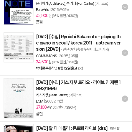
블레이키 (Art Blakey)
,
론 카터 (Ron Carter)
(아티스트)
EuroArts
|
2015년 05월
42,900
원 (16% 할인 / 430원)
품절
[DVD] [수입] Ryuichi Sakamoto - playing th
e piano in seoul / korea 2011 - ustream ver
sion [2DVD]
- 완전 생산 한정반 (슈퍼 에코 패키지)
COMMMONS
|
2025년 05월
34,500
원 (16% 할인 / 350원)
택배
로 주문하면
8월 12일 출고
변경
[DVD] [수입] 키스 재럿 트리오 - 라이브 인 재팬 1
993/1996
키스 자렛 (Keith Jarrett)
(아티스트)
ECM
|
2008년 11월
37,100
원 (16% 할인 / 380원)
품절
[DVD] 알 디 메올라 : 몬트뢰 라이브 [dts]
- 태원 팝