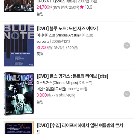
OPUS ARTE(오퍼스 아르떼)
|
2007년 06월
24,700
10.0
원 (18% 할인 / 250원)
품절
[DVD] 블루 노트 : 모던 재즈 이야기
여러 아티스트 (Various Artists)
(아티스트)
euroarts
|
2008년 12월
31,200
원 (13% 할인 / 320원)
품절
[DVD] 찰스 밍거스 : 몬트뢰 라이브 [dts]
찰스 밍거스 (Charles Mingus)
(아티스트)
아인스엠앤엠(구 태원)
|
2005년 02월
3,800
원 (77% 할인 / 40원)
품절
[DVD] [수입] 라이프치히에서 열린 여름밤의 콘서
트