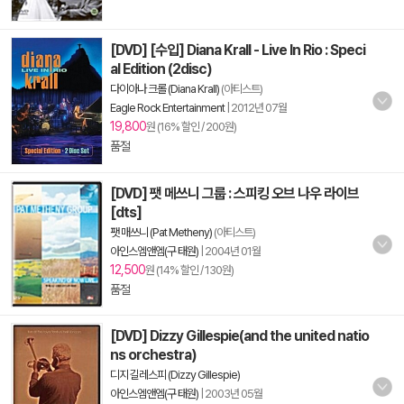
[DVD] [수입] Diana Krall - Live In Rio : Speci
al Edition (2disc)
다이아나 크롤 (Diana Krall)
(아티스트)
Eagle Rock Entertainment
|
2012년 07월
19,800
원 (16% 할인 / 200원)
품절
[DVD] 팻 메쓰니 그룹 : 스피킹 오브 나우 라이브
[dts]
팻 매쓰니 (Pat Metheny)
(아티스트)
아인스엠앤엠(구 태원)
|
2004년 01월
12,500
원 (14% 할인 / 130원)
품절
[DVD] Dizzy Gillespie(and the united natio
ns orchestra)
디지 길레스피 (Dizzy Gillespie)
아인스엠앤엠(구 태원)
|
2003년 05월