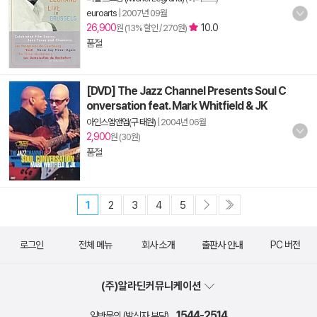
euroarts
|
2007년 09월
26,900
10.0
원 (13% 할인 / 270원)
품절
[DVD] The Jazz Channel Presents Soul C
onversation feat. Mark Whitfield & JK
아인스엠앤엠(구 태원)
|
2004년 06월
2,900
원 (30원)
품절
1
2
3
4
5
로그인
전체 메뉴
회사 소개
출판사 안내
PC 버전
(주)알라딘커뮤니케이션
1544-2514
일반문의 (발신자 부담)