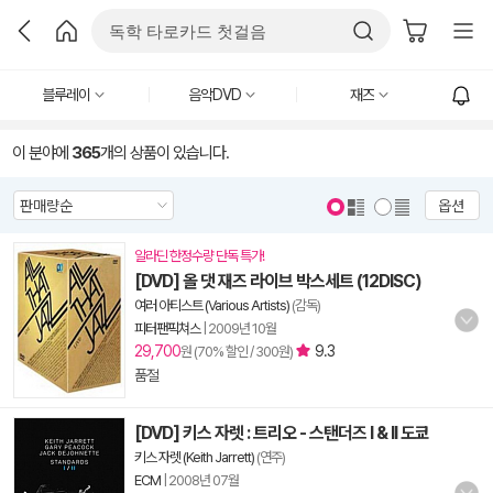
블루레이
음악DVD
재즈
이 분야에
365
개의 상품이 있습니다.
옵션
알라딘 한정수량 단독 특가!
[DVD] 올 댓 재즈 라이브 박스세트 (12DISC)
여러 아티스트 (Various Artists)
(감독)
피터팬픽쳐스
|
2009년 10월
29,700
9.3
원 (70% 할인 / 300원)
품절
[DVD] 키스 자렛 : 트리오 - 스탠더즈 I & II 도쿄
키스 자렛 (Keith Jarrett)
(연주)
ECM
|
2008년 07월