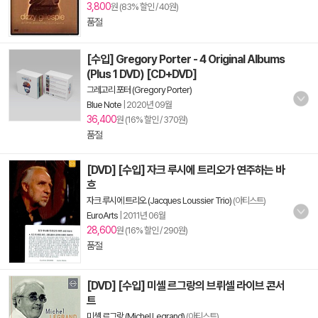
3,800
원 (83% 할인 / 40원)
품절
[수입] Gregory Porter - 4 Original Albums
(Plus 1 DVD) [CD+DVD]
그레고리 포터 (Gregory Porter)
Blue Note
|
2020년 09월
36,400
원 (16% 할인 / 370원)
품절
[DVD] [수입] 자크 루시에 트리오가 연주하는 바
흐
자크 루시에 트리오 (Jacques Loussier Trio)
(아티스트)
EuroArts
|
2011년 06월
28,600
원 (16% 할인 / 290원)
품절
[DVD] [수입] 미셸 르그랑의 브뤼셀 라이브 콘서
트
미셸 르그랑 (Michel Legrand)
(아티스트)