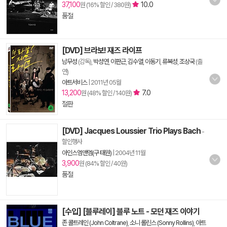
37,100
10.0
원 (16% 할인 / 380원)
품절
[DVD] 브라보! 재즈 라이프
남무성
(감독),
박성연
,
이판근
,
김수열
,
이동기
,
류복성
,
조상국
(출
연)
아트서비스
|
2011년 05월
13,200
7.0
원 (48% 할인 / 140원)
절판
[DVD] Jacques Loussier Trio Plays Bach
-
할인행사
아인스엠앤엠(구 태원)
|
2004년 11월
3,900
원 (84% 할인 / 40원)
품절
[수입] [블루레이] 블루 노트 - 모던 재즈 이야기
존 콜트레인 (John Coltrane)
,
소니 롤린스 (Sonny Rollins)
,
아트