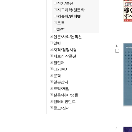
전기/통신
지구과학/천문학
컴퓨터/인터넷
토목
화학
인문/사회/논픽션
일반
2.
자격/검정시험
지브리 작품전
캘린더
CD/DVD
문학
일본잡지
코믹/게임
실용/취미/생활
엔터테인먼트
문고/신서
3.