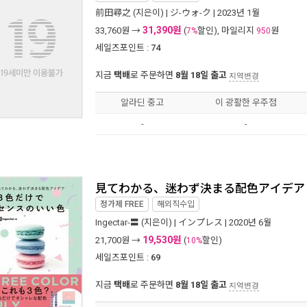
前田尋之
(지은이) |
ジ-ウォ-ク
| 2023년 1월
31,390원
33,760
원 →
(
할인), 마일리지
원
7%
950
세일즈포인트 :
74
지금
택배
로 주문하면
8월 18일 출고
지역변경
알라딘 중고
이 광활한 우주점
-
-
見てわかる、迷わず決まる配色アイデア
정가제
FREE
해외직수입
Ingectar-〓
(지은이) |
インプレス
| 2020년 6월
19,530원
21,700
원 →
(
할인)
10%
세일즈포인트 :
69
지금
택배
로 주문하면
8월 18일 출고
지역변경