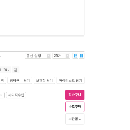
옵션 설정
25개
순
1~20
끝
선택
장바구니 담기
보관함 담기
마이리스트 담기
장바구니
EE
해외직수입
바로구매
보관함