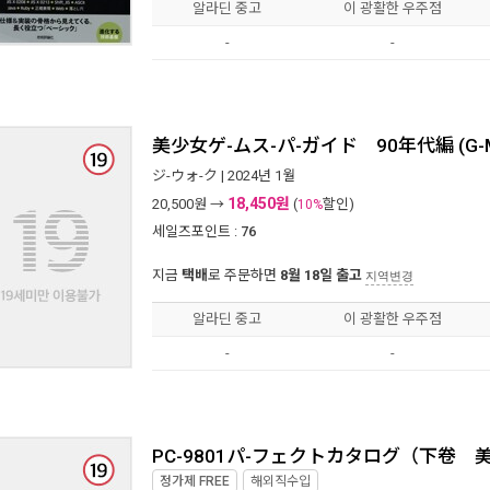
알라딘 중고
이 광활한 우주점
-
-
美少女ゲ-ムス-パ-ガイド 90年代編 (G-M
ジ-ウォ-ク
| 2024년 1월
18,450원
20,500
원 →
(
할인)
10%
세일즈포인트 :
76
지금
택배
로 주문하면
8월 18일 출고
지역변경
알라딘 중고
이 광활한 우주점
-
-
PC-9801パ-フェクトカタログ（下卷 美少
정가제
FREE
해외직수입