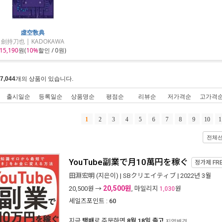
虛空敎典
劍持刀也 | KADOKAWA
15,190
원(
10%
할인 / 0원)
7,044
개의 상품이 있습니다.
출시일순
등록일순
상품명순
평점순
리뷰순
저가격순
고가격
1
2
3
4
5
6
7
8
9
10
1
전체
YouTube副業で月10萬円を稼ぐ
정가제
FR
田淵宏明
(지은이) |
SBクリエイティブ
| 2022년 3월
20,500원
20,500
원 →
, 마일리지
원
1,030
세일즈포인트 :
60
지금
택배
로 주문하면
8월 18일 출고
지역변경