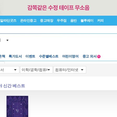
알라딘굿즈
온라인중고
중고매장
우주점
음반
블루레이
커피
서
수준별베스트
중고 외서
온책
특가도서
이벤트
Lexile®
어린이영어
5백원부터
N
수준별베스트
중고 외서
기
야 신간 베스트