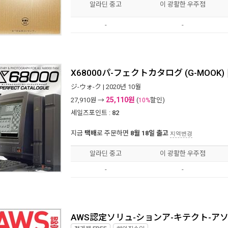
알라딘 중고
이 광활한 우주점
-
-
X68000パ-フェクトカタログ (G-MOOK)
ジ-ウォ-ク
| 2020년 10월
25,110원
27,910
원 →
(
할인)
10%
세일즈포인트 :
82
지금
택배
로 주문하면
8월 18일 출고
지역변경
알라딘 중고
이 광활한 우주점
-
-
AWS認定ソリュ-ションア-キテクト-ア