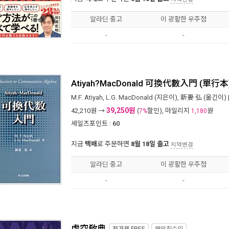
알라딘 중고
이 광활한 우주점
-
-
Atiyah?MacDonald 可換代數入門 (單行本
M.F. Atiyah
,
L.G. MacDonald
(지은이),
新妻 弘
(옮긴이) 
39,250원
42,210
원 →
(
할인), 마일리지
원
7%
1,180
세일즈포인트 :
60
지금
택배
로 주문하면
8월 18일 출고
지역변경
알라딘 중고
이 광활한 우주점
-
-
虛空敎典
정가제
FREE
해외직수입