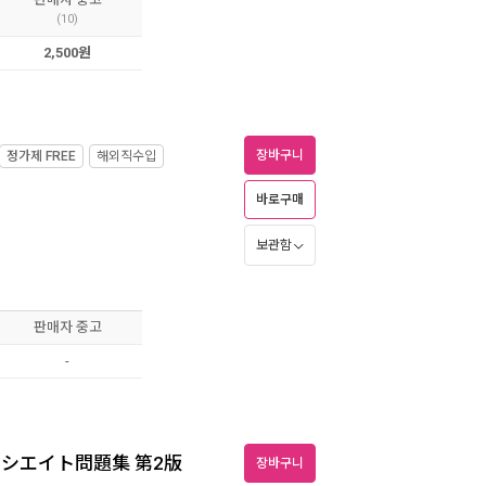
(10)
2,500원
장바구니
정가제
FREE
해외직수입
바로구매
보관함
판매자 중고
-
ソシエイト問題集 第2版
장바구니