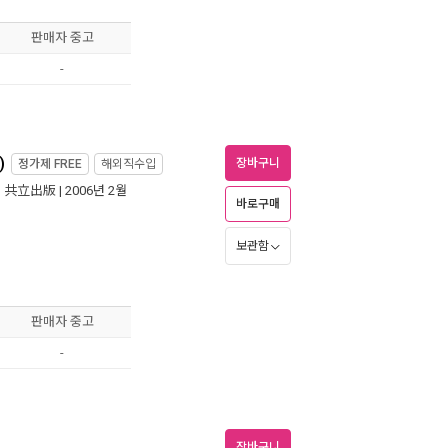
판매자 중고
-
)
장바구니
정가제
FREE
해외직수입
|
共立出版
| 2006년 2월
바로구매
보관함
판매자 중고
-
장바구니