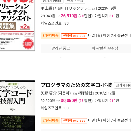
정가제
FREE
해외직수입
平山毅
(지은이) |
リックテレコム
| 2023년 9월
26,910원
28,940
원 →
(
할인), 마일리지
원
7%
810
세일즈포인트 :
80
내일 (월) 아침 7시
출근전 
양탄자배송
썬데이 express
알라딘 중고
이 광활한 우주점
-
-
プログラマのための文字コ-ド技
정가제
FR
矢野 啓介
(지은이) |
技術評論社
| 2018년 12월
30,050원
32,320
원 →
(
할인), 마일리지
원
7%
910
세일즈포인트 :
80
내일 (월) 아침 7시
출근전 
양탄자배송
썬데이 express