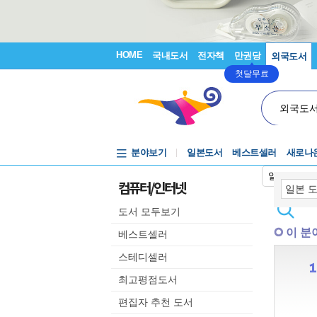
HOME
국내도서
전자책
만권당
외국도서
첫달무료
외국도
분야보기
일본도서
베스트셀러
새로나
일본어입력
컴퓨터/인터넷
도서 모두보기
이 분
베스트셀러
스테디셀러
최고평점도서
편집자 추천 도서