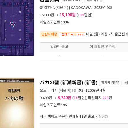
劍持刀也
(지은이) |
KADOKAWA
| 2023년 9월
15,190원
16,880
원 →
(
할인)
10%
세일즈포인트 :
336
내일 (월) 아침 7시
출근전 
양탄자배송
썬데이 express
알라딘 중고
이 광활한 우주점
-
-
バカの壁 (新潮新書) (新書)
정가제
FREE
해
요로 다케시
(지은이) |
新潮社
| 2003년 4월
8,740원
9,400
원 →
(
할인), 마일리지
원
7%
270
세일즈포인트 :
95
지금
택배
로 주문하면
8월 18일 출고
지역변경