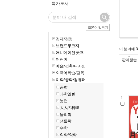
특가도서
일본어 입력기
경제/경영
브랜드무크지
이 분야에
3
애니메이션 굿즈
어린이
판매량순
예술/건축/디자인
외국어학습/교육
이학/공학/컴퓨터
공학
과학일반
1.
농업
大人の科學
물리학
생물학
수학
의학/약학