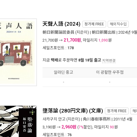
天聲人語 (2024)
정가제
FREE
해외직수입
朝日新聞論說委員
(지은이) |
朝日新聞出版
| 2024년 9
21,700원
21,700
원 →
, 마일리지
원
1,090
세일즈포인트 :
178
지금
택배
로 주문하면
8월 18일 출고
지역변경
알라딘 중고
이 광활한 우주점
-
-
墮落論 (280円文庫) (文庫)
정가제
FREE
해
사카구치 안고
(지은이) |
角川春樹事務所
| 2011년 4월
2,960원
3,190
원 →
(
할인), 마일리지
원
7%
90
세일즈포인트 :
76