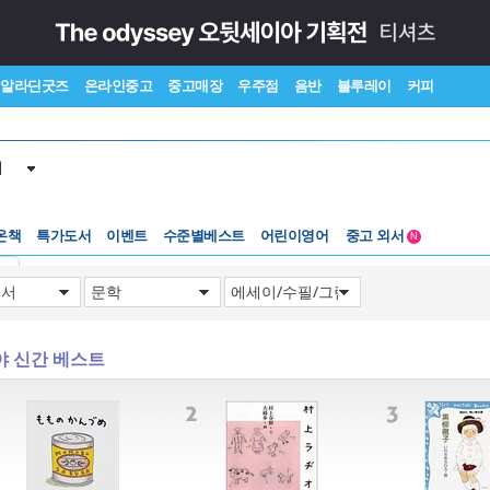
알라딘굿즈
온라인중고
중고매장
우주점
음반
블루레이
커피
서
수준별베스트
중고 외서
온책
특가도서
이벤트
어린이영어
Lexile®
5백원부터
N
수준별베스트
중고 외서
기
야 신간 베스트