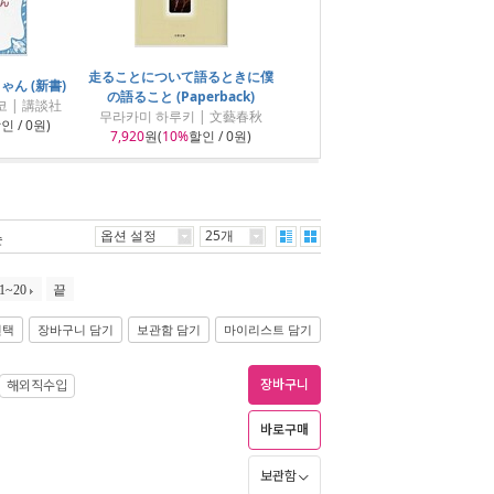
走ることについて語るときに僕
ん (新書)
の語ること (Paperback)
 | 講談社
무라카미 하루키 | 文藝春秋
인 / 0원)
7,920
원(
10%
할인 / 0원)
옵션 설정
25개
순
1~20
끝
선택
장바구니 담기
보관함 담기
마이리스트 담기
장바구니
해외직수입
바로구매
보관함