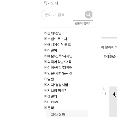
특가도서
일본어 입력기
경제/경영
브랜드무크지
애니메이션 굿즈
이 분야에
1
어린이
예술/건축/디자인
판매량순
외국어학습/교육
이학/공학/컴퓨터
인문/사회/논픽션
일반
자격/검정시험
1.
지브리 작품전
캘린더
CD/DVD
문학
고전/신화