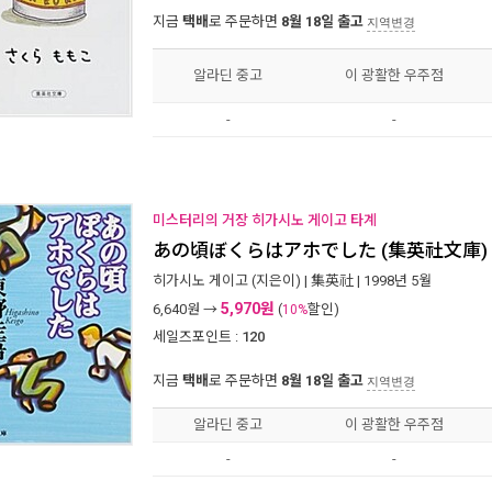
지금
택배
로 주문하면
8월 18일 출고
지역변경
알라딘 중고
이 광활한 우주점
-
-
미스터리의 거장 히가시노 게이고 타계
あの頃ぼくらはアホでした (集英社文庫) 
히가시노 게이고
(지은이) |
集英社
| 1998년 5월
5,970원
6,640
원 →
(
할인)
10%
세일즈포인트 :
120
지금
택배
로 주문하면
8월 18일 출고
지역변경
알라딘 중고
이 광활한 우주점
-
-