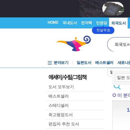
HOME
국내도서
전자책
만권당
외국도서
첫달무료
외국도
분야보기
일본도서
베스트셀러
새로나
일본어입력
에세이/수필/그림책
도서 모두보기
이 분
베스트셀러
스테디셀러
최고평점도서
편집자 추천 도서