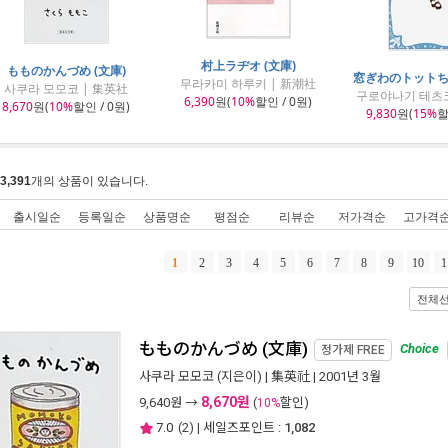
村上ラヂオ (文庫)
もものかんづめ (文庫)
窓ぎわのトットちゃ
무라카미 하루키 | 新潮社
사쿠라 모모코 | 集英社
구로야나기 테츠코
6,390
원(
10%
할인 / 0원)
8,670
원(
10%
할인 / 0원)
9,830
원(
15%
할
3,391
개의 상품이 있습니다.
출시일순
등록일순
상품명순
평점순
리뷰순
저가격순
고가격
1
2
3
4
5
6
7
8
9
10
1
전체
もものかんづめ (文庫)
Choice
정가제
FREE
사쿠라 모모코
(지은이) |
集英社
| 2001년 3월
8,670원
9,640
원 →
(
할인)
10%
7.0
(
2
) | 세일즈포인트 :
1,082