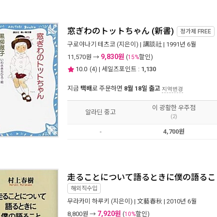
窓ぎわのトットちゃん (新書)
정가제
FREE
구로야나기 테츠코
(지은이) |
講談社
| 1991년 6월
9,830원
11,570
원 →
(
할인)
15%
10.0
(
4
) | 세일즈포인트 :
1,130
지금
택배
로 주문하면
8월 18일 출고
지역변경
이 광활한 우주점
알라딘 중고
(2)
-
4,700원
走ることについて語るときに僕の語ること (P
해외직수입
무라카미 하루키
(지은이) |
文藝春秋
| 2010년 6월
7,920원
8,800
원 →
(
할인)
10%