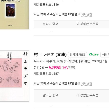
세일즈포인트 :
816
지금
택배
로 주문하면
8월 18일 출고
지역변경
알라딘 중고
이 광활한 우주점
-
-
村上ラヂオ (文庫)
Choice
정가제
FREE
해외
무라카미 하루키
,
大橋 步
(지은이) |
新潮社
| 2003년 6월
6,390원
7,110
원 →
(
할인)
10%
세일즈포인트 :
587
지금
택배
로 주문하면
8월 18일 출고
지역변경
알라딘 중고
이 광활한 우주점
-
-