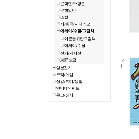
문학연구/평론
문학일반
소설
시/희곡/시나리오
에세이/수필/그림책
어른을위한그림책
에세이/수필
전기/자서전
東野 圭吾
2.
일본잡지
코믹/게임
실용/취미/생활
엔터테인먼트
문고/신서