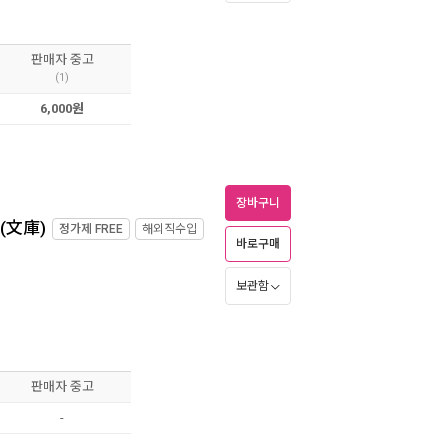
판매자 중고
(1)
6,000원
장바구니
(文庫)
정가제
FREE
해외직수입
바로구매
보관함
판매자 중고
-