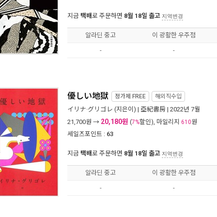
지금
택배
로 주문하면
8월 18일 출고
지역변경
알라딘 중고
이 광활한 우주점
-
-
優しい地獄
정가제
FREE
해외직수입
イリナ·グリゴレ
(지은이) |
亞紀書房
| 2022년 7월
20,180원
21,700
원 →
(
할인), 마일리지
원
7%
610
세일즈포인트 :
63
지금
택배
로 주문하면
8월 18일 출고
지역변경
알라딘 중고
이 광활한 우주점
-
-