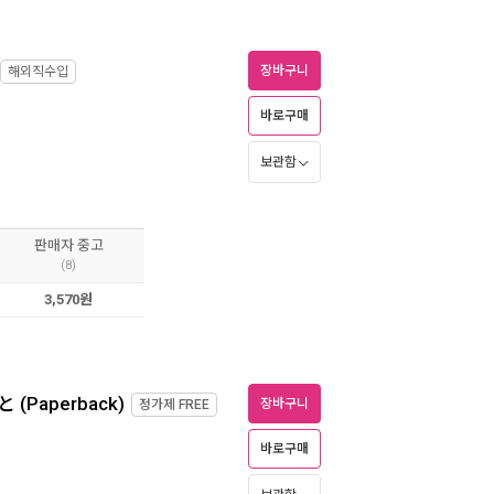
장바구니
해외직수입
바로구매
보관함
판매자 중고
(8)
3,570원
aperback)
장바구니
정가제
FREE
바로구매