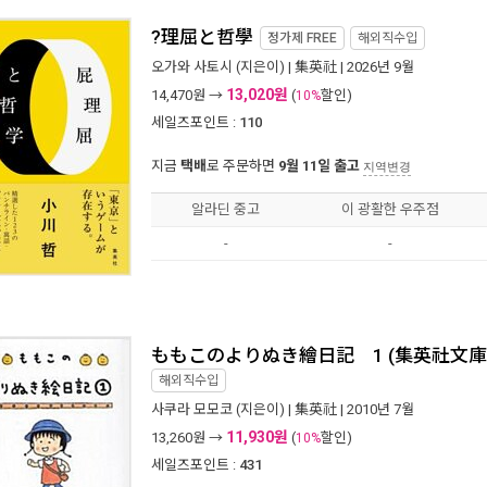
?理屈と哲學
정가제
FREE
해외직수입
오가와 사토시
(지은이) |
集英社
| 2026년 9월
13,020원
14,470
원 →
(
할인)
10%
세일즈포인트 :
110
지금
택배
로 주문하면
9월 11일 출고
지역변경
알라딘 중고
이 광활한 우주점
-
-
ももこのよりぬき繪日記 1 (集英社文庫) 
해외직수입
사쿠라 모모코
(지은이) |
集英社
| 2010년 7월
11,930원
13,260
원 →
(
할인)
10%
세일즈포인트 :
431