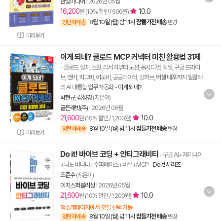
한빛미디어
|
2026년 05월
16,200
10.0
원 (10% 할인 / 900원)
8월 10일 (월) 밤 11시
잠들기전 배송
양탄자배송
변경
미리보기
이게 되네? 클로드 MCP 커넥터 미친 활용법 31제
- 클로드 설치, 스킬, 리서치부터 노션, 옵시디언, 엑셀, 구글 드라이
브, 캔바, 피그마, 어도비, 공공데이터, 깃허브, 버셀 배포까지 일잘러
의 AI 대통합 업무 자동화
-
이게 되네?
박현규
,
김성경
(지은이)
골든래빗(주)
|
2026년 06월
21,600
10.0
원 (10% 할인 / 1,200원)
8월 10일 (월) 밤 11시
잠들기전 배송
양탄자배송
변경
미리보기
Do it! 바이브 코딩 + 안티그래비티
- 구글 AI+제미나이
+나노 바나나+수파베이스+버셀+MCP
-
Do it! 시리즈
조준수
(지은이)
이지스퍼블리싱
|
2026년 05월
21,600
10.0
원 (10% 할인 / 1,200원)
책소개페이지에서 분철 선택 가능
8월 10일 (월) 밤 11시
잠들기전 배송
양탄자배송
변경