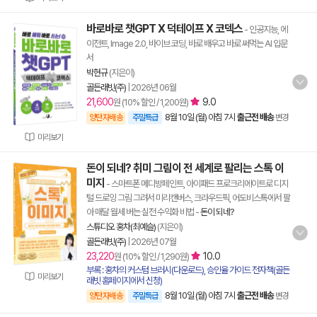
바로바로 챗GPT X 덕테이프 X 코덱스
- 인공지능, 에
이전트, Image 2.0, 바이브 코딩, 바로 배우고 바로 써먹는 AI 입문
서
박현규
(지은이)
골든래빗(주)
|
2026년 06월
21,600
9.0
원 (10% 할인 / 1,200원)
8월 10일 (월) 아침 7시
출근전 배송
양탄자배송
주말특급
변경
미리보기
돈이 되네? 취미 그림이 전 세계로 팔리는 스톡 이
미지
- 스마트폰 메디방페인트, 아이패드 프로크리에이트로 디지
털 드로잉 그림 그려서 미리캔버스, 크라우드픽, 어도비스톡에서 팔
아 매달 월세 버는 실전 수익화 비법
-
돈이 되네?
스튜디오 홍차(최예슬)
(지은이)
골든래빗(주)
|
2026년 07월
23,220
10.0
원 (10% 할인 / 1,290원)
부록 : 홍차의 커스텀 브러시(다운로드), 승인율 가이드 전자책(골든
미리보기
래빗 홈페이지에서 신청)
8월 10일 (월) 아침 7시
출근전 배송
양탄자배송
주말특급
변경