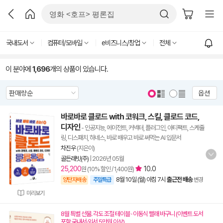
국내도서
컴퓨터/모바일
e비즈니스/창업
전체
이 분야에
1,696
개의 상품이 있습니다.
옵션
바로바로 클로드 with 코워크, 스킬, 클로드 코드,
디자인
- 인공지능, 에이전트, 커넥터, 플러그인, 아티팩트, 스케줄
링, 디스패치, 하네스, 바로 배우고 바로 써먹는 AI 입문서
차진우
(지은이)
골든래빗(주)
|
2026년 05월
25,200
10.0
원 (10% 할인 / 1,400원)
8월 10일 (월) 아침 7시
출근전 배송
양탄자배송
주말특급
변경
미리보기
8월 특별 선물. 각도 조절 테이블 · 이동식 빨래 바구니 (이벤트 도서
포함 국내서·외서 5만원 이상)