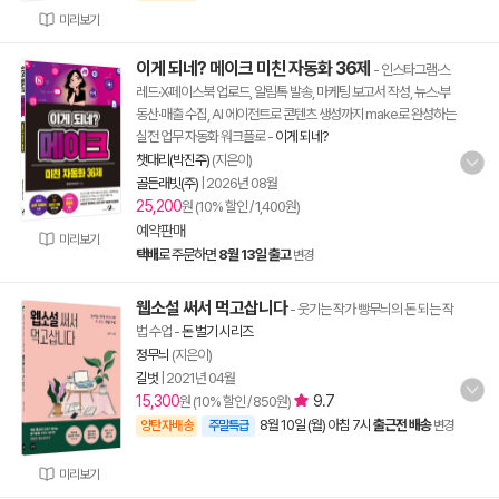
미리보기
이게 되네? 메이크 미친 자동화 36제
- 인스타그램·스
레드·X·페이스북 업로드, 알림톡 발송, 마케팅 보고서 작성, 뉴스·부
동산·매출 수집, AI 에이전트로 콘텐츠 생성까지 make로 완성하는
실전 업무 자동화 워크플로
-
이게 되네?
챗대리(박진주)
(지은이)
골든래빗(주)
|
2026년 08월
25,200
원 (10% 할인 / 1,400원)
예약판매
미리보기
택배
로 주문하면
8월 13일 출고
변경
웹소설 써서 먹고삽니다
- 웃기는 작가 빵무늬의 돈 되는 작
법 수업
-
돈 벌기 시리즈
정무늬
(지은이)
길벗
|
2021년 04월
15,300
9.7
원 (10% 할인 / 850원)
8월 10일 (월) 아침 7시
출근전 배송
양탄자배송
주말특급
변경
미리보기