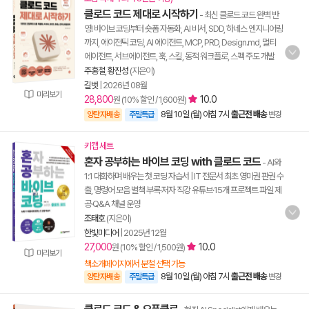
클로드 코드 제대로 시작하기
- 최신 클로드 코드 완벽 반
영! 바이브 코딩부터 숏폼 자동화, AI 비서, SDD, 하네스 엔지니어링
까지, 에이전틱 코딩, AI 에이전트, MCP, PRD, Design.md, 멀티
에이전트, 서브에이전트, 훅, 스킬, 동적 워크플로, 스펙 주도 개발
주홍철
,
황진성
(지은이)
길벗
|
2026년 08월
미리보기
28,800
10.0
원 (10% 할인 / 1,600원)
8월 10일 (월) 아침 7시
출근전 배송
양탄자배송
주말특급
변경
키캡 세트
혼자 공부하는 바이브 코딩 with 클로드 코드
- AI와
1:1 대화하며 배우는 첫 코딩 자습서 | IT 전문서 최초 영미권 판권 수
출, 명령어 모음 별책 부록·저자 직강 유튜브·15개 프로젝트 파일 제
공·Q&A 채널 운영
조태호
(지은이)
한빛미디어
|
2025년 12월
27,000
10.0
원 (10% 할인 / 1,500원)
미리보기
책소개페이지에서 분철 선택 가능
8월 10일 (월) 아침 7시
출근전 배송
양탄자배송
주말특급
변경