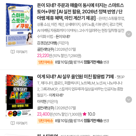
돈이 되네? 주문과 매출이 동시에 터지는 스마트스
토어+쿠팡 [AI 실전 활용, 2026년 정책 반영 / 단
아쌤 제휴 혜택, 마진 계산기 제공]
- 온라인 쇼핑몰 창업,
상품 소싱, 마진 계산, 상세페이지, 상위 노출, 리뷰 관리, 광고 전략,
AI 마케팅 자동화까지 이커머스 고수가 알려주는 현장 밀착형 실전
수익화 비법
-
돈이 되네?
김경은(단아쌤)
(지은이)
골든래빗(주)
|
2026년 07월
미리보기
23,220
원 (10% 할인 / 1,290원)
8월 10일 (월) 밤 11시
잠들기전 배송
양탄자배송
변경
이게 되네? AI 실무 올인원 미친 활용법 71제
- 챗GP
T, 제미나이, 클로드, 퍼플렉시티, 노트북LM, 노션 AI, 나노바나나
2, 그록과 MCP, 스킬까지 업무·투자·일상을 바꾸는 인공지능 종합
필살기
-
이게 되네?
이석현
(지은이)
골든래빗(주)
|
2026년 07월
23,400
10.0
원 (10% 할인 / 1,300원)
8월 10일 (월) 밤 11시
잠들기전 배송
양탄자배송
변경
미리보기