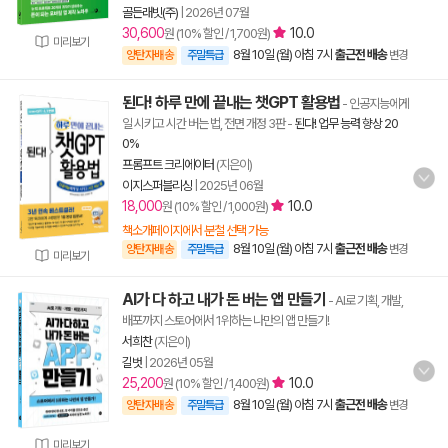
골든래빗(주)
|
2026년 07월
30,600
10.0
원 (10% 할인 / 1,700원)
미리보기
8월 10일 (월) 아침 7시
출근전 배송
양탄자배송
주말특급
변경
된다! 하루 만에 끝내는 챗GPT 활용법
- 인공지능에게
일 시키고 시간 버는 법, 전면 개정 3판
-
된다! 업무 능력 향상 20
0%
프롬프트 크리에이터
(지은이)
이지스퍼블리싱
|
2025년 06월
18,000
10.0
원 (10% 할인 / 1,000원)
책소개페이지에서 분철 선택 가능
8월 10일 (월) 아침 7시
출근전 배송
양탄자배송
주말특급
변경
미리보기
AI가 다 하고 내가 돈 버는 앱 만들기
- AI로 기획, 개발,
배포까지 스토어에서 1위하는 나만의 앱 만들기!
서희찬
(지은이)
길벗
|
2026년 05월
25,200
10.0
원 (10% 할인 / 1,400원)
8월 10일 (월) 아침 7시
출근전 배송
양탄자배송
주말특급
변경
미리보기