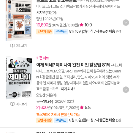
클로드 코드 & 오픈클로
- 현직 AI Specialist에게 배우는
바이브 코딩! 코드 없이 만드는 10가지 실전 자동화와 AI 에이전트
서지영
(지은이)
길벗
|
2026년 07월
19,800
10.0
원 (10% 할인 / 1,100원)
8월 10일 (월) 아침 7시
출근전 배송
양탄자배송
주말특급
변경
미리보기
키캡 세트
이게 되네? 제미나이 완전 미친 활용법 81제
- 나노바
나나, 노트북LM, 오팔, Veo, Flow까지, 진짜 실무에서 쓰는 Gemi
ni 최강 활용법! 할 일, 조직 관리, 협업, AI 메모, AI 회의, 챗봇, AI 자
동화 앱, 이미지 생성, 영상 제작까지 일잘러 오대리의 인공지능 퍼
펙트 활용 노하우
-
이게 되네?
오힘찬
(지은이)
골든래빗(주)
|
2026년 02월
미리보기
21,600
9.8
원 (10% 할인 / 1,200원)
책소개페이지에서 분철 선택 가능
8월 10일 (월) 아침 7시
출근전 배송
양탄자배송
주말특급
변경