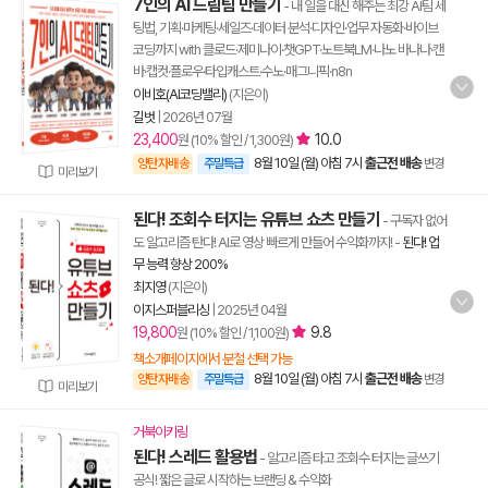
7인의 AI 드림팀 만들기
- 내 일을 대신 해주는 최강 AI팀 세
팅법, 기획·마케팅·세일즈·데이터 분석·디자인·업무 자동화·바이브
코딩까지 with 클로드·제미나이·챗GPT·노트북LM·나노 바나나·캔
바·캡컷·플로우·타입캐스트·수노·매그니픽·n8n
이비호(AI코딩밸리)
(지은이)
길벗
|
2026년 07월
23,400
10.0
원 (10% 할인 / 1,300원)
8월 10일 (월) 아침 7시
출근전 배송
양탄자배송
주말특급
변경
미리보기
된다! 조회수 터지는 유튜브 쇼츠 만들기
- 구독자 없어
도 알고리즘 탄다! AI로 영상 빠르게 만들어 수익화까지!
-
된다! 업
무 능력 향상 200%
최지영
(지은이)
이지스퍼블리싱
|
2025년 04월
19,800
9.8
원 (10% 할인 / 1,100원)
책소개페이지에서 분철 선택 가능
8월 10일 (월) 아침 7시
출근전 배송
양탄자배송
주말특급
변경
미리보기
거북이키링
된다! 스레드 활용법
- 알고리즘 타고 조회수 터지는 글쓰기
공식! 짧은 글로 시작하는 브랜딩 & 수익화