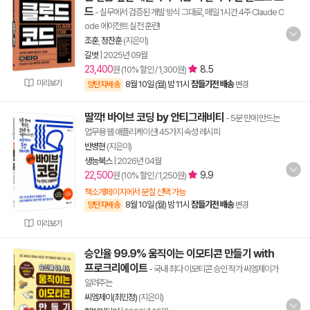
드
- 실무에서 검증된 개발 방식 그대로, 매일 1시간 4주 Claude C
ode 에이전트 실전 훈련!
조훈
,
정찬훈
(지은이)
길벗
|
2025년 09월
23,400
8.5
원 (10% 할인 / 1,300원)
미리보기
8월 10일 (월) 밤 11시
잠들기전 배송
양탄자배송
변경
딸깍! 바이브 코딩 by 안티그래비티
- 5분 만에 만드는
업무용 웹 애플리케이션! 45가지 속성 레시피
반병현
(지은이)
생능북스
|
2026년 04월
22,500
9.9
원 (10% 할인 / 1,250원)
책소개페이지에서 분철 선택 가능
8월 10일 (월) 밤 11시
잠들기전 배송
양탄자배송
변경
미리보기
승인율 99.9% 움직이는 이모티콘 만들기 with
프로크리에이트
- 국내 최다 이모티콘 승인 작가 씨엠제이가
알려주는
씨엠제이(최민정)
(지은이)