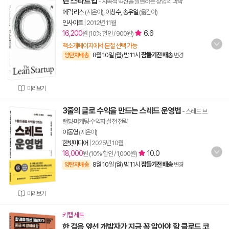
린 스타트업
- 지속적 혁신을 실현하는 창업의 과학
에릭 리스
(지은이),
이창수
,
송우일
(옮긴이)
인사이트
|
2012년 11월
16,200
6.6
원 (10% 할인 / 900원)
책소개페이지에서 분철 선택 가능
8월 10일 (월) 밤 11시
잠들기전 배송
양탄자배송
변경
미리보기
3줄의 글로 수익을 만드는 스레드 운영법
- 스레드 브
랜딩·마케팅·수익화 실전 전략
이동영
(지은이)
한빛미디어
|
2025년 10월
18,000
10.0
원 (10% 할인 / 1,000원)
8월 10일 (월) 밤 11시
잠들기전 배송
양탄자배송
변경
미리보기
키캡 세트
한 걸음 앞선 개발자가 지금 꼭 알아야 할 클로드 코