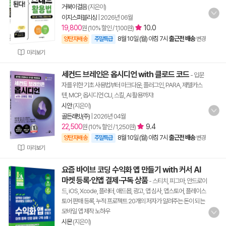
거북이걸음
(지은이)
이지스퍼블리싱
|
2026년 06월
19,800
10.0
원 (10% 할인 / 1,100원)
8월 10일 (월) 아침 7시
출근전 배송
양탄자배송
주말특급
변경
미리보기
세컨드 브레인은 옵시디언 with 클로드 코드
- 입문
자를 위한 기초 사용법부터 마크다운, 플러그인, PARA, 제텔카스
텐, MCP, 옵시디언 CLI, 스킬, AI 활용까지!
시안
(지은이)
골든래빗(주)
|
2026년 04월
22,500
9.4
원 (10% 할인 / 1,250원)
8월 10일 (월) 아침 7시
출근전 배송
양탄자배송
주말특급
변경
미리보기
요즘 바이브 코딩 수익화 앱 만들기 with 커서 AI
마켓 등록·인앱 결제·구독 상품
- 스티치, 피그마, 안드로이
드, iOS, Xcode, 플러터, 애드몹, 광고, 앱 심사, 앱스토어, 플레이스
토어 판매 등록, 누적 프로젝트 20개의 저자가 알려주는 돈이 되는
모바일 앱 제작 노하우
시몬
(지은이)