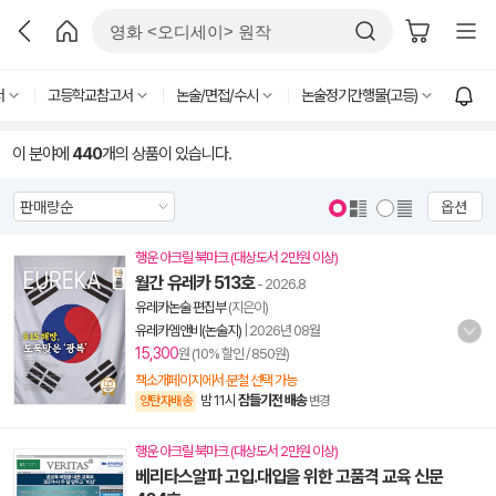
서
고등학교참고서
논술/면접/수시
논술정기간행물(고등)
이 분야에
440
개의 상품이 있습니다.
옵션
행운 아크릴 북마크 (대상도서 2만원 이상)
월간 유레카 513호
- 2026.8
유레카논술 편집부
(지은이)
유레카엠앤비(논술지)
|
2026년 08월
15,300
원 (10% 할인 / 850원)
책소개페이지에서 분철 선택 가능
밤 11시
잠들기전 배송
양탄자배송
변경
행운 아크릴 북마크 (대상도서 2만원 이상)
베리타스알파 고입.대입을 위한 고품격 교육 신문