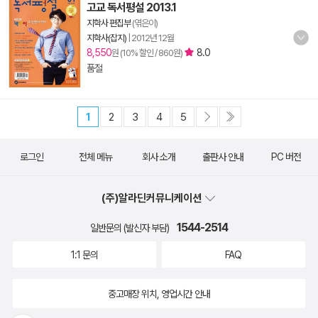
고교 독서평설 2013.1
지학사 편집부
(엮은이)
지학사(잡지)
|
2012년 12월
8,550
8.0
원 (10% 할인 / 860원)
품절
1
2
3
4
5
로그인
전체 메뉴
회사 소개
출판사 안내
PC 버전
(주)알라딘커뮤니케이션
1544-2514
일반문의 (발신자 부담)
1:1 문의
FAQ
중고매장 위치, 영업시간 안내