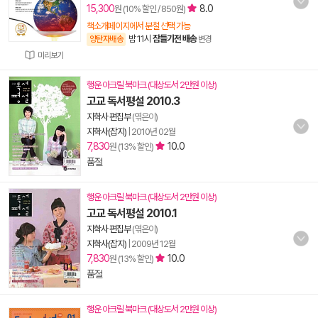
15,300
8.0
원 (10% 할인 / 850원)
책소개페이지에서 분철 선택 가능
밤 11시
잠들기전 배송
양탄자배송
변경
미리보기
행운 아크릴 북마크 (대상도서 2만원 이상)
고교 독서평설 2010.3
지학사 편집부
(엮은이)
지학사(잡지)
|
2010년 02월
7,830
10.0
원 (13% 할인)
품절
행운 아크릴 북마크 (대상도서 2만원 이상)
고교 독서평설 2010.1
지학사 편집부
(엮은이)
지학사(잡지)
|
2009년 12월
7,830
10.0
원 (13% 할인)
품절
행운 아크릴 북마크 (대상도서 2만원 이상)