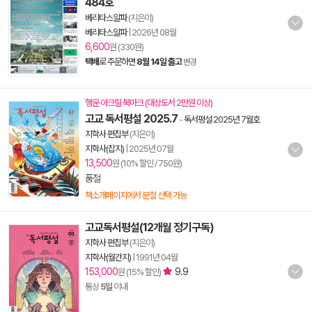
484호
베리타스알파
(지은이)
베리타스알파
|
2026년 08월
6,600
원 (330원)
택배
로 주문하면
8월 14일 출고
변경
행운 아크릴 북마크 (대상도서 2만원 이상)
고교 독서평설 2025.7
-
독서평설 2025년 7월호
지학사 편집부
(지은이)
지학사(잡지)
|
2025년 07월
13,500
원 (10% 할인 / 750원)
품절
책소개페이지에서 분철 선택 가능
고교독서평설(12개월 정기구독)
지학사 편집부
(지은이)
지학사(월간지)
|
1991년 04월
153,000
9.9
원 (15% 할인)
통상
5일
이내