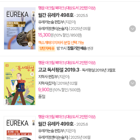
행운 아크릴 북마크 (대상도서 2만원 이상)
월간 유레카 498호
- 2025.5
유레카논술 편집부
(지은이)
유레카엠앤비(논술지)
|
2025년 05월
15,300
원 (10% 할인 / 850원)
책소개페이지에서 분철 선택 가능
밤 11시
잠들기전 배송
양탄자배송
변경
행운 아크릴 북마크 (대상도서 2만원 이상)
고교 독서평설 2019.3
-
독서평설 2019년 3월호
지학사 편집부
(지은이)
지학사(잡지)
|
2019년 02월
9,900
원 (10% 할인 / 500원)
품절
행운 아크릴 북마크 (대상도서 2만원 이상)
월간 유레카 499호
- 2025.6
유레카논술 편집부
(지은이)
유레카엠앤비(논술지)
|
2025년 06월