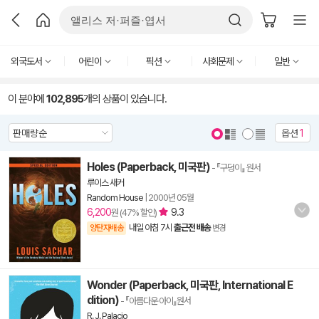
외국도서
어린이
픽션
사회문제
일반
이 분야에
102,895
개의 상품이 있습니다.
옵션
1
Holes (Paperback, 미국판)
- 『구덩이』 원서
루이스 새커
Random House
|
2000년 05월
6,200
9.3
원 (47% 할인)
내일 아침 7시
출근전 배송
양탄자배송
변경
Wonder (Paperback, 미국판, International E
dition)
- 『아름다운 아이』원서
R. J. Palacio