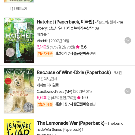
미리보기
Hatchet (Paperback, 미국판)
- 『손도끼』 원서
-
Ne
wbery : 반드시 읽어야하는 뉴베리 수상작 108
게리 폴슨
Aladdin
|
2007년 01월
6,140
8.6
원 (47% 할인 / 70원)
내일 아침 7시
출근전 배송
양탄자배송
변경
Because of Winn-Dixie (Paperback)
- 『내 친
구 윈딕시』원서
케이트 디카밀로
Candlewick Press (MA)
|
2021년 01월
6,600
9.0
원 (43% 할인 / 70원)
내일 아침 7시
출근전 배송
양탄자배송
변경
The Lemonade War (Paperback)
-
The Lemo
nade War Series (Paperback) 1