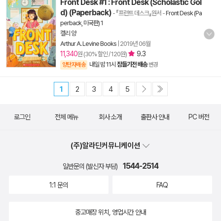
Front Desk #1 : Front Desk (Scholastic Gol
d) (Paperback)
- 『프런트 데스크』원서
-
Front Desk (Pa
perback, 미국판) 1
켈리 양
Arthur A. Levine Books
|
2019년 06월
11,340
9.3
원 (30% 할인 / 120원)
내일 밤 11시
잠들기전 배송
양탄자배송
변경
1
2
3
4
5
로그인
전체 메뉴
회사 소개
출판사 안내
PC 버전
(주)알라딘커뮤니케이션
1544-2514
일반문의 (발신자 부담)
1:1 문의
FAQ
중고매장 위치, 영업시간 안내