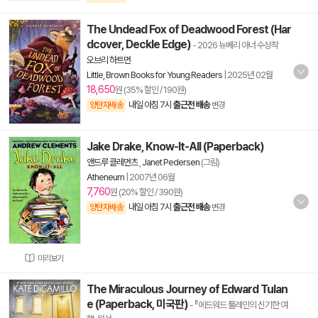
The Undead Fox of Deadwood Forest (Har
dcover, Deckle Edge)
- 2026 뉴베리 아너 수상작
오브리 하트먼
Little, Brown Books for Young Readers
|
2025년 02월
18,650
원 (35% 할인 / 190원)
내일 아침 7시
출근전 배송
양탄자배송
변경
Jake Drake, Know-It-All (Paperback)
앤드루 클레먼츠
,
Janet Pedersen
(그림)
Atheneum
|
2007년 06월
7,760
원 (20% 할인 / 390원)
내일 아침 7시
출근전 배송
양탄자배송
변경
미리보기
The Miraculous Journey of Edward Tulan
e (Paperback, 미국판)
- 『에드워드 툴레인의 신기한 여