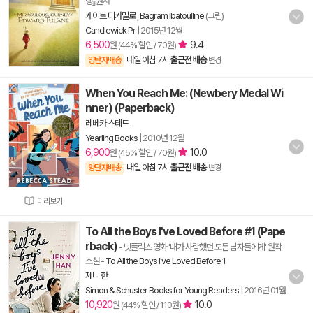
행』원서
케이트 디카밀로
,
Bagram Ibatoulline
(그림)
Candlewick Pr
|
2015년 12월
6,500
9.4
원 (44% 할인 / 70원)
내일 아침 7시
출근전 배송
양탄자배송
변경
When You Reach Me: (Newbery Medal Wi
nner) (Paperback)
레베카 스테드
Yearling Books
|
2010년 12월
6,900
10.0
원 (45% 할인 / 70원)
내일 아침 7시
출근전 배송
양탄자배송
변경
미리보기
To All the Boys I've Loved Before #1 (Pape
rback)
- 넷플릭스 영화 '내가 사랑했던 모든 남자들에게' 원작
소설
-
To All the Boys I've Loved Before 1
제니 한
Simon & Schuster Books for Young Readers
|
2016년 01월
10,920
10.0
원 (44% 할인 / 110원)