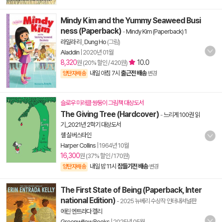
Mindy Kim and the Yummy Seaweed Busi
ness (Paperback)
-
Mindy Kim (Paperback) 1
라일라 리
,
Dung Ho
(그림)
Aladdin
|
2020년 01월
8,320
10.0
원 (20% 할인 / 420원)
내일 아침 7시
출근전 배송
양탄자배송
변경
슬로우 미러클 쌍둥이 그림책 대상도서
The Giving Tree (Hardcover)
-
느리게 100권 읽
기_2021년 2학기 대상도서
셸 실버스타인
Harper Collins
|
1964년 10월
16,300
원 (37% 할인 / 170원)
내일 밤 11시
잠들기전 배송
양탄자배송
변경
The First State of Being (Paperback, Inter
national Edition)
- 2025 뉴베리 수상작 인터내셔널판
에린 엔트라다 켈리
Greenwillow Books
|
2025년 05월