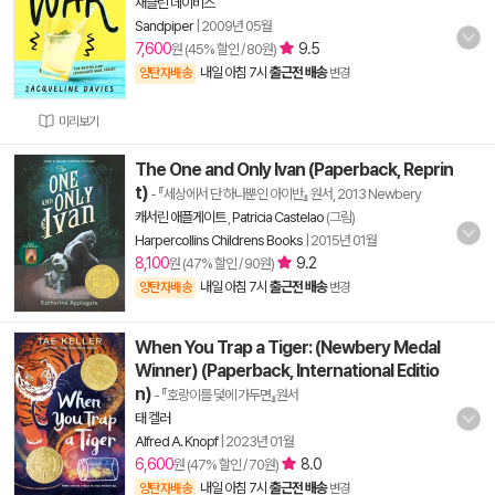
재클린 데이비스
Sandpiper
|
2009년 05월
7,600
9.5
원 (45% 할인 / 80원)
내일 아침 7시
출근전 배송
양탄자배송
변경
미리보기
The One and Only Ivan (Paperback, Reprin
t)
- 『세상에서 단 하나뿐인 아이반』 원서, 2013 Newbery
캐서린 애플게이트
,
Patricia Castelao
(그림)
Harpercollins Childrens Books
|
2015년 01월
8,100
9.2
원 (47% 할인 / 90원)
내일 아침 7시
출근전 배송
양탄자배송
변경
When You Trap a Tiger: (Newbery Medal
Winner) (Paperback, International Editio
n)
- 『호랑이를 덫에 가두면』원서
태 켈러
Alfred A. Knopf
|
2023년 01월
6,600
8.0
원 (47% 할인 / 70원)
내일 아침 7시
출근전 배송
양탄자배송
변경