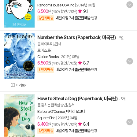
Random House USA Inc
|
2014년 06월
6,500
9.1
원 (45% 할인 / 70원)
내일 아침 7시
출근전 배송
양탄자배송
변경
Number the Stars (Paperback, 미국판)
- 『별
을 헤아리며』원서
로이스 로리
Clarion Books
|
2011년 05월
6,500
8.7
원 (44% 할인 / 70원)
내일 아침 7시
출근전 배송
양탄자배송
변경
미리보기
How to Steal a Dog (Paperback, 미국판)
- 『개
를 훔치는 완벽한 방법』원서
Barbara O'Connor
,
바바라 오코너
Square Fish
|
2009년 04월
6,400
8.4
원 (49% 할인 / 70원)
내일 아침 7시
출근전 배송
양탄자배송
변경