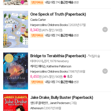
내일 아침 7시
출근전 배송
양탄자배송
변경
One Speck of Truth (Paperback)
Caela Carter
Harpercollins Childrens Books
|
2020년 07월
8,340
원 (40% 할인 / 90원)
내일 아침 7시
출근전 배송
양탄자배송
변경
Bridge to Terabithia (Paperback)
- 『비밀의 숲
테라비시아』원서, 1978 Newbery
캐서린 패터슨
,
Katherine Patterson
Harpercollins Childrens Books
|
1987년 06월
8,450
8.0
원 (34% 할인 / 90원)
내일 아침 7시
출근전 배송
양탄자배송
변경
Jake Drake, Bully Buster (Paperback)
앤드루 클레먼츠
,
Janet Pedersen
(그림)
Atheneum
|
2007년 06월