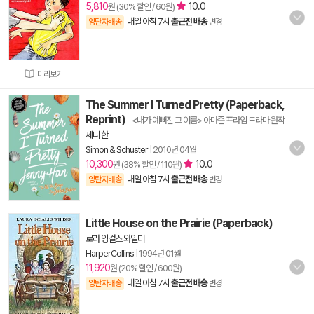
5,810
10.0
원 (30% 할인 / 60원)
내일 아침 7시
출근전 배송
양탄자배송
변경
미리보기
The Summer I Turned Pretty (Paperback,
Reprint)
- <내가 예뻐진 그 여름> 아마존 프라임 드라마 원작
제니 한
Simon & Schuster
|
2010년 04월
10,300
10.0
원 (38% 할인 / 110원)
내일 아침 7시
출근전 배송
양탄자배송
변경
Little House on the Prairie (Paperback)
로라 잉걸스 와일더
HarperCollins
|
1994년 01월
11,920
원 (20% 할인 / 600원)
내일 아침 7시
출근전 배송
양탄자배송
변경