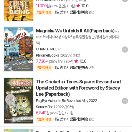
11,000
10.0
원 (37% 할인 / 110원)
내일 밤 11시
잠들기전 배송
양탄자배송
변경
Magnolia Wu Unfolds It All (Paperback)
- 2
025 뉴베리 아너상 수상작 『뉴욕 양말 탐정단』영어 원서 (페이퍼
백)
CHANEL MILLER
Philomel Books
|
2025년 04월
7,730
10.0
원 (35% 할인 / 80원)
내일 밤 11시
잠들기전 배송
양탄자배송
변경
The Cricket in Times Square: Revised and
Updated Edition with Foreword by Stacey
Lee (Paperback)
Fsg Byr Author to Be Revealed May 2022
Square Fish
|
2022년 05월
6,840
원 (45% 할인 / 70원)
내일 밤 11시
잠들기전 배송
양탄자배송
변경